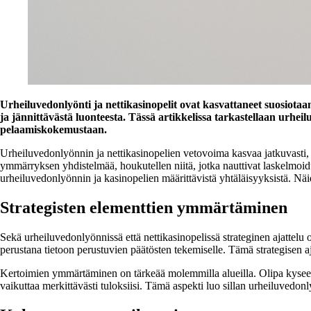
Urheiluvedonlyönti ja nettikasinopelit ovat kasvattaneet suosiotaa
ja jännittävästä luonteesta. Tässä artikkelissa tarkastellaan urhei
pelaamiskokemustaan.
Urheiluvedonlyönnin ja nettikasinopelien vetovoima kasvaa jatkuvasti, k
ymmärryksen yhdistelmää, houkutellen niitä, jotka nauttivat laskelmoid
urheiluvedonlyönnin ja kasinopelien määrittävistä yhtäläisyyksistä. Näid
Strategisten elementtien ymmärtäminen
Sekä urheiluvedonlyönnissä että nettikasinopelissä strateginen ajattelu
perustana tietoon perustuvien päätösten tekemiselle. Tämä strategisen a
Kertoimien ymmärtäminen on tärkeää molemmilla alueilla. Olipa kyseess
vaikuttaa merkittävästi tuloksiisi. Tämä aspekti luo sillan urheiluvedonl