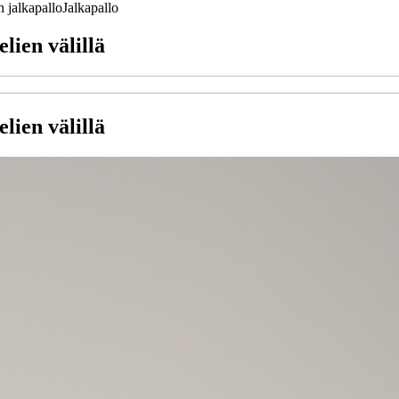
 jalkapallo
Jalkapallo
lien välillä
lien välillä