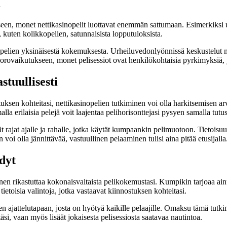
a
seen, monet nettikasinopelit luottavat enemmän sattumaan. Esimerkiksi 
, kuten kolikkopelien, satunnaisista lopputuloksista.
opelien yksinäisestä kokemuksesta. Urheiluvedonlyönnissä keskustelut mu
vuorovaikutukseen, monet pelisessiot ovat henkilökohtaisia pyrkimyksiä, 
tuullisesti
uksen kohteitasi, nettikasinopelien tutkiminen voi olla harkitsemisen arvo
la erilaisia pelejä voit laajentaa pelihorisonttejasi pysyen samalla tutus
eät rajat ajalle ja rahalle, jotka käytät kumpaankin pelimuotoon. Tietoisuu
voi olla jännittävää, vastuullinen pelaaminen tulisi aina pitää etusijalla
dyt
rikastuttaa kokonaisvaltaista pelikokemustasi. Kumpikin tarjoaa ainutlaa
 tietoisia valintoja, jotka vastaavat kiinnostuksen kohteitasi.
n ajattelutapaan, josta on hyötyä kaikille pelaajille. Omaksu tämä tutki
si, vaan myös lisäät jokaisesta pelisessiosta saatavaa nautintoa.