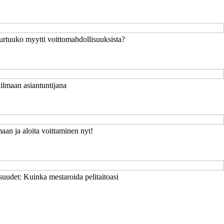
rtuuko myytti voittomahdollisuuksista?
ilmaan asiantuntijana
aan ja aloita voittaminen nyt!
suudet: Kuinka mestaroida pelitaitoasi