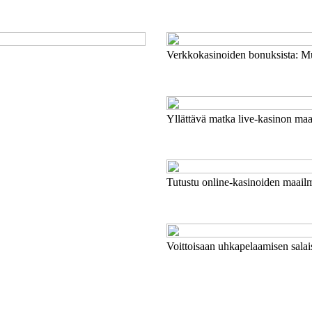
Verkkokasinoiden bonuksista: Mu
Yllättävä matka live-kasinon maa
Tutustu online-kasinoiden maailm
Voittoisaan uhkapelaamisen salai