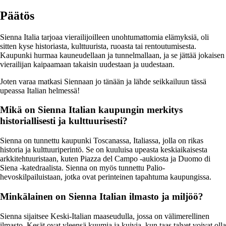
Päätös
Sienna Italia tarjoaa vierailijoilleen unohtumattomia elämyksiä, oli
sitten kyse historiasta, kulttuurista, ruoasta tai rentoutumisesta.
Kaupunki hurmaa kauneudellaan ja tunnelmallaan, ja se jättää jokaisen
vierailijan kaipaamaan takaisin uudestaan ja uudestaan.
Joten varaa matkasi Siennaan jo tänään ja lähde seikkailuun tässä
upeassa Italian helmessä!
Mikä on Sienna Italian kaupungin merkitys
historiallisesti ja kulttuurisesti?
Sienna on tunnettu kaupunki Toscanassa, Italiassa, jolla on rikas
historia ja kulttuuriperintö. Se on kuuluisa upeasta keskiaikaisesta
arkkitehtuuristaan, kuten Piazza del Campo -aukiosta ja Duomo di
Siena -katedraalista. Sienna on myös tunnettu Palio-
hevoskilpailuistaan, jotka ovat perinteinen tapahtuma kaupungissa.
Minkälainen on Sienna Italian ilmasto ja miljöö?
Sienna sijaitsee Keski-Italian maaseudulla, jossa on välimerellinen
ilmasto. Kesät ovat yleensä kuumia ja kuivia, kun taas talvet voivat olla