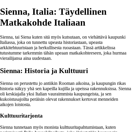
Sienna, Italia: Täydellinen
Matkakohde Italiaan
Sienna, tai Siena kuten sitä myös kutsutaan, on viehättävä kaupunki
Italiassa, joka on tunnettu upeasta historiastaan, upeasta
arkkitehtuuristaan ja herkullisesta ruoastaan. Tässä artikkelissa
tutustumme tarkemmin tähän upeaan matkakohteeseen, joka hurmaa
vierailijansa aina uudestaan.
Sienna: Historia ja Kulttuuri
Sienna on perustettu jo antiikin Rooman aikoina, ja kaupungin rikas
historia näkyy yhä sen kapeilla kujilla ja upeissa rakennuksissa. Sienna
oli keskiajalla yksi Italian vauraimmista kaupungeista, ja sen
kukoistusajoilta peräisin olevat rakennukset kertovat menneiden
aikojen loistosta.
Kulttuuritarjonta
Sienna tunnetaan myös monista kulttuuritapahtumistaan, kuten