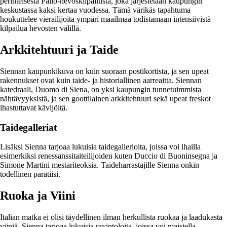
perinteisestä Palio-hevoskilpailusta, joka järjestetään kaupungin
keskustassa kaksi kertaa vuodessa. Tämä värikäs tapahtuma
houkuttelee vierailijoita ympäri maailmaa todistamaan intensiivistä
kilpailua hevosten välillä.
Arkkitehtuuri ja Taide
Siennan kaupunkikuva on kuin suoraan postikortista, ja sen upeat
rakennukset ovat kuin taide- ja historiallinen aarreaitta. Siennan
katedraali, Duomo di Siena, on yksi kaupungin tunnetuimmista
nähtävyyksistä, ja sen goottilainen arkkitehtuuri sekä upeat freskot
ihastuttavat kävijöitä.
Taidegalleriat
Lisäksi Sienna tarjoaa lukuisia taidegallerioita, joissa voi ihailla
esimerkiksi renessanssitaiteilijoiden kuten Duccio di Buoninsegna ja
Simone Martini mestariteoksia. Taideharrastajille Sienna onkin
todellinen paratiisi.
Ruoka ja Viini
Italian matka ei olisi täydellinen ilman herkullista ruokaa ja laadukasta
viiniä. Sienna tarjoaa lukuisia ravintoloita, joissa voi maistella