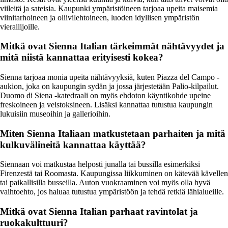
viileitä ja sateisia. Kaupunki ympäristöineen tarjoaa upeita maisemia
viinitarhoineen ja oliivilehtoineen, luoden idyllisen ympäristön
vierailijoille.
Mitkä ovat Sienna Italian tärkeimmät nähtävyydet ja
mitä niistä kannattaa erityisesti kokea?
Sienna tarjoaa monia upeita nähtävyyksiä, kuten Piazza del Campo -
aukion, joka on kaupungin sydän ja jossa järjestetään Palio-kilpailut.
Duomo di Siena -katedraali on myös ehdoton käyntikohde upeine
freskoineen ja veistoksineen. Lisäksi kannattaa tutustua kaupungin
lukuisiin museoihin ja gallerioihin.
Miten Sienna Italiaan matkustetaan parhaiten ja mitä
kulkuvälineitä kannattaa käyttää?
Siennaan voi matkustaa helposti junalla tai bussilla esimerkiksi
Firenzestä tai Roomasta. Kaupungissa liikkuminen on kätevää kävellen
tai paikallisilla busseilla. Auton vuokraaminen voi myös olla hyvä
vaihtoehto, jos haluaa tutustua ympäristöön ja tehdä retkiä lähialueille.
Mitkä ovat Sienna Italian parhaat ravintolat ja
ruokakulttuuri?