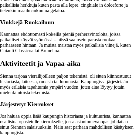
paikallisia herkkuja kuten pasta alla lepre, cinghiale in dolceforte ja
tietenkin maailmankuulua gelatoa.
Vinkkejä Ruokailuun
Kannattaa ehdottomasti kokeilla pieniä perheravintoloita, joissa
paikalliset käyvät syömässä – niissä saa usein parasta ruokaa
parhaaseen hintaan. Ja muista maistaa myös paikallisia viinejä, kuten
Chianti Classicoa tai Brunelloa.
Aktiviteetit ja Vapaa-aika
Sienna tarjoaa vierailijoilleen paljon tekemistä, oli sitten kiinnostunut
historiasta, taiteesta, ruoasta tai luonnosta. Kaupungissa järjestetään
myös erilaisia tapahtumia ympäri vuoden, joten aina löytyy jotain
mielenkiintoista tekemistä.
Järjestetyt Kierrokset
Jos haluaa oppia lisää kaupungin historiasta ja kulttuurista, kannattaa
osallistua opastetulle kierrokselle, jossa asiantunteva opas johdattaa
sinut Siennan salaisuuksiin. Näin saat parhaan mahdollisen käsityksen
kaupungista.