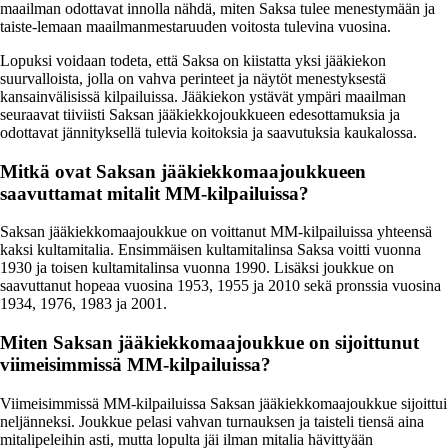
maailman odottavat innolla nähdä, miten Saksa tulee menestymään ja
taiste-lemaan maailmanmestaruuden voitosta tulevina vuosina.
Lopuksi voidaan todeta, että Saksa on kiistatta yksi jääkiekon
suurvalloista, jolla on vahva perinteet ja näytöt menestyksestä
kansainvälisissä kilpailuissa. Jääkiekon ystävät ympäri maailman
seuraavat tiiviisti Saksan jääkiekkojoukkueen edesottamuksia ja
odottavat jännityksellä tulevia koitoksia ja saavutuksia kaukalossa.
Mitkä ovat Saksan jääkiekkomaajoukkueen
saavuttamat mitalit MM-kilpailuissa?
Saksan jääkiekkomaajoukkue on voittanut MM-kilpailuissa yhteensä
kaksi kultamitalia. Ensimmäisen kultamitalinsa Saksa voitti vuonna
1930 ja toisen kultamitalinsa vuonna 1990. Lisäksi joukkue on
saavuttanut hopeaa vuosina 1953, 1955 ja 2010 sekä pronssia vuosina
1934, 1976, 1983 ja 2001.
Miten Saksan jääkiekkomaajoukkue on sijoittunut
viimeisimmissä MM-kilpailuissa?
Viimeisimmissä MM-kilpailuissa Saksan jääkiekkomaajoukkue sijoittui
neljänneksi. Joukkue pelasi vahvan turnauksen ja taisteli tiensä aina
mitalipeleihin asti, mutta lopulta jäi ilman mitalia hävittyään