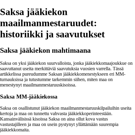
Saksa jääkiekon
maailmanmestaruudet:
historiikki ja saavutukset
Saksa jääkiekon mahtimaana
Saksa on yksi jääkiekon suurvalloista, jonka jääkiekkomaajoukkue on
saavuttanut useita merkittäviä saavutuksia vuosien varrella. Tässä
artikkelissa pureudumme Saksan jääkiekkomenestykseen eri MM-
turnauksissa ja tutustumme tarkemmin siihen, miten maa on
menestynyt maailmanmestaruuskisoissa.
Saksa MM-jääkiekossa
Saksa on osallistunut jääkiekon maailmanmestaruuskilpailuihin useita
kertoja ja maa on tunnettu vahvasta jääkiekkoperinteestään.
Kansainvälisissä kisoissa Saksa on aina ollut kova vastus
vastustajilleen ja maa on usein pystynyt yllättämään suurempia
jääkiekkomaita.