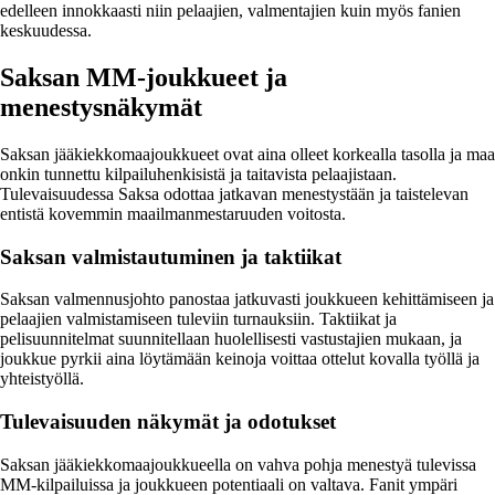
edelleen innokkaasti niin pelaajien, valmentajien kuin myös fanien
keskuudessa.
Saksan MM-joukkueet ja
menestysnäkymät
Saksan jääkiekkomaajoukkueet ovat aina olleet korkealla tasolla ja maa
onkin tunnettu kilpailuhenkisistä ja taitavista pelaajistaan.
Tulevaisuudessa Saksa odottaa jatkavan menestystään ja taistelevan
entistä kovemmin maailmanmestaruuden voitosta.
Saksan valmistautuminen ja taktiikat
Saksan valmennusjohto panostaa jatkuvasti joukkueen kehittämiseen ja
pelaajien valmistamiseen tuleviin turnauksiin. Taktiikat ja
pelisuunnitelmat suunnitellaan huolellisesti vastustajien mukaan, ja
joukkue pyrkii aina löytämään keinoja voittaa ottelut kovalla työllä ja
yhteistyöllä.
Tulevaisuuden näkymät ja odotukset
Saksan jääkiekkomaajoukkueella on vahva pohja menestyä tulevissa
MM-kilpailuissa ja joukkueen potentiaali on valtava. Fanit ympäri