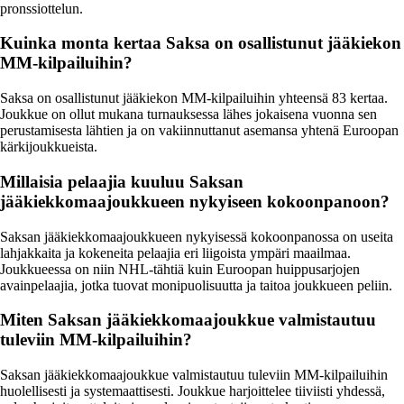
pronssiottelun.
Kuinka monta kertaa Saksa on osallistunut jääkiekon
MM-kilpailuihin?
Saksa on osallistunut jääkiekon MM-kilpailuihin yhteensä 83 kertaa.
Joukkue on ollut mukana turnauksessa lähes jokaisena vuonna sen
perustamisesta lähtien ja on vakiinnuttanut asemansa yhtenä Euroopan
kärkijoukkueista.
Millaisia pelaajia kuuluu Saksan
jääkiekkomaajoukkueen nykyiseen kokoonpanoon?
Saksan jääkiekkomaajoukkueen nykyisessä kokoonpanossa on useita
lahjakkaita ja kokeneita pelaajia eri liigoista ympäri maailmaa.
Joukkueessa on niin NHL-tähtiä kuin Euroopan huippusarjojen
avainpelaajia, jotka tuovat monipuolisuutta ja taitoa joukkueen peliin.
Miten Saksan jääkiekkomaajoukkue valmistautuu
tuleviin MM-kilpailuihin?
Saksan jääkiekkomaajoukkue valmistautuu tuleviin MM-kilpailuihin
huolellisesti ja systemaattisesti. Joukkue harjoittelee tiiviisti yhdessä,