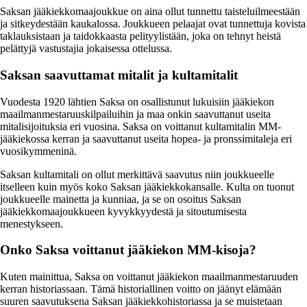
Saksan jääkiekkomaajoukkue on aina ollut tunnettu taisteluilmeestään
ja sitkeydestään kaukalossa. Joukkueen pelaajat ovat tunnettuja kovista
taklauksistaan ja taidokkaasta pelityylistään, joka on tehnyt heistä
pelättyjä vastustajia jokaisessa ottelussa.
Saksan saavuttamat mitalit ja kultamitalit
Vuodesta 1920 lähtien Saksa on osallistunut lukuisiin jääkiekon
maailmanmestaruuskilpailuihin ja maa onkin saavuttanut useita
mitalisijoituksia eri vuosina. Saksa on voittanut kultamitalin MM-
jääkiekossa kerran ja saavuttanut useita hopea- ja pronssimitaleja eri
vuosikymmeninä.
Saksan kultamitali on ollut merkittävä saavutus niin joukkueelle
itselleen kuin myös koko Saksan jääkiekkokansalle. Kulta on tuonut
joukkueelle mainetta ja kunniaa, ja se on osoitus Saksan
jääkiekkomaajoukkueen kyvykkyydestä ja sitoutumisesta
menestykseen.
Onko Saksa voittanut jääkiekon MM-kisoja?
Kuten mainittua, Saksa on voittanut jääkiekon maailmanmestaruuden
kerran historiassaan. Tämä historiallinen voitto on jäänyt elämään
suuren saavutuksena Saksan jääkiekkohistoriassa ja se muistetaan