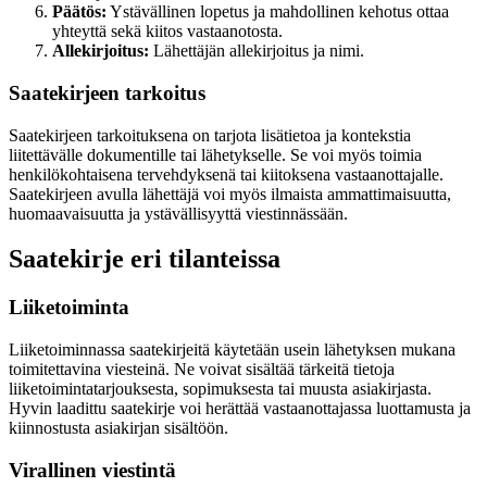
Päätös:
Ystävällinen lopetus ja mahdollinen kehotus ottaa
yhteyttä sekä kiitos vastaanotosta.
Allekirjoitus:
Lähettäjän allekirjoitus ja nimi.
Saatekirjeen tarkoitus
Saatekirjeen tarkoituksena on tarjota lisätietoa ja kontekstia
liitettävälle dokumentille tai lähetykselle. Se voi myös toimia
henkilökohtaisena tervehdyksenä tai kiitoksena vastaanottajalle.
Saatekirjeen avulla lähettäjä voi myös ilmaista ammattimaisuutta,
huomaavaisuutta ja ystävällisyyttä viestinnässään.
Saatekirje eri tilanteissa
Liiketoiminta
Liiketoiminnassa saatekirjeitä käytetään usein lähetyksen mukana
toimitettavina viesteinä. Ne voivat sisältää tärkeitä tietoja
liiketoimintatarjouksesta, sopimuksesta tai muusta asiakirjasta.
Hyvin laadittu saatekirje voi herättää vastaanottajassa luottamusta ja
kiinnostusta asiakirjan sisältöön.
Virallinen viestintä