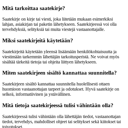
Mitä tarkoittaa saatekirje?
Saatekirje on kirje tai viesti, joka liitetään mukaan esimerkiksi
lahjan, asiakirjan tai paketin lähetykseen. Saatekirjeessä voi olla
tervehdyksiä, selityksiä tai muita viestejä vastaanottajalle.
Miksi saatekirjeitä käytetään?
Saatekirjeitä käytetään yleensä lisäämään henkilökohtaisuutta ja
viestimään tarkemmin lähettäjän tarkoitusperistä. Ne voivat myös
sisältää tärkeitä tietoja tai ohjeita liittyen lähetykseen.
Miten saatekirjeen sisältö kannattaa suunnitella?
Saatekirjeen sisältö kannattaa suunnitella huolellisesti ottaen
huomioon vastaanottajan tarpeet ja odotukset. Hyvä saatekirje on
selkeä, informatiivinen ja ystävällinen.
Mitä tietoja saatekirjeessä tulisi vähintään olla?
Saatekirjeessä tulisi vähintään olla lähettäjän tiedot, vastaanottajan
tiedot, tervehdys, mahdolliset ohjeet tai selitykset sekä kiitokset tai
toivotukset.