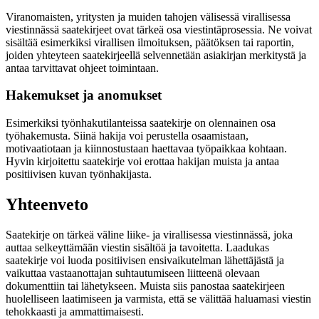
Viranomaisten, yritysten ja muiden tahojen välisessä virallisessa
viestinnässä saatekirjeet ovat tärkeä osa viestintäprosessia. Ne voivat
sisältää esimerkiksi virallisen ilmoituksen, päätöksen tai raportin,
joiden yhteyteen saatekirjeellä selvennetään asiakirjan merkitystä ja
antaa tarvittavat ohjeet toimintaan.
Hakemukset ja anomukset
Esimerkiksi työnhakutilanteissa saatekirje on olennainen osa
työhakemusta. Siinä hakija voi perustella osaamistaan,
motivaatiotaan ja kiinnostustaan haettavaa työpaikkaa kohtaan.
Hyvin kirjoitettu saatekirje voi erottaa hakijan muista ja antaa
positiivisen kuvan työnhakijasta.
Yhteenveto
Saatekirje on tärkeä väline liike- ja virallisessa viestinnässä, joka
auttaa selkeyttämään viestin sisältöä ja tavoitetta. Laadukas
saatekirje voi luoda positiivisen ensivaikutelman lähettäjästä ja
vaikuttaa vastaanottajan suhtautumiseen liitteenä olevaan
dokumenttiin tai lähetykseen. Muista siis panostaa saatekirjeen
huolelliseen laatimiseen ja varmista, että se välittää haluamasi viestin
tehokkaasti ja ammattimaisesti.