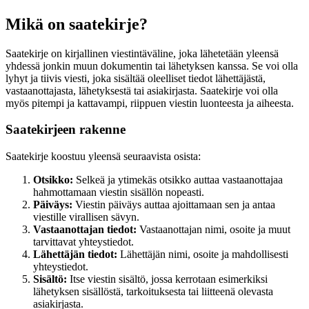
Mikä on saatekirje?
Saatekirje on kirjallinen viestintäväline, joka lähetetään yleensä
yhdessä jonkin muun dokumentin tai lähetyksen kanssa. Se voi olla
lyhyt ja tiivis viesti, joka sisältää oleelliset tiedot lähettäjästä,
vastaanottajasta, lähetyksestä tai asiakirjasta. Saatekirje voi olla
myös pitempi ja kattavampi, riippuen viestin luonteesta ja aiheesta.
Saatekirjeen rakenne
Saatekirje koostuu yleensä seuraavista osista:
Otsikko:
Selkeä ja ytimekäs otsikko auttaa vastaanottajaa
hahmottamaan viestin sisällön nopeasti.
Päiväys:
Viestin päiväys auttaa ajoittamaan sen ja antaa
viestille virallisen sävyn.
Vastaanottajan tiedot:
Vastaanottajan nimi, osoite ja muut
tarvittavat yhteystiedot.
Lähettäjän tiedot:
Lähettäjän nimi, osoite ja mahdollisesti
yhteystiedot.
Sisältö:
Itse viestin sisältö, jossa kerrotaan esimerkiksi
lähetyksen sisällöstä, tarkoituksesta tai liitteenä olevasta
asiakirjasta.