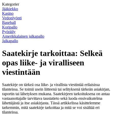
Kategorier
Jääkiekko
Kasino
Vedonlyönti
Baseball
Koripallo
Pyöräily
Amerikkalainen jalkapallo
Jalkapallo
Saatekirje tarkoittaa: Selkeä
opas liike- ja viralliseen
viestintään
Saatekirje on tärkeä osa liike- ja virallista viestintää erilaisissa
tilanteissa. Se toimii usein liitteenä tai selityksenä tärkeän asiakirjan,
raportin tai lähetyksen mukana. Saatekirjeen tarkoituksena on antaa
vastaanottajalle tarvittava taustatieto sekä luoda ensivaikutelma
lähettäjästä ja itse asiakirjasta. Tässä artikkelissa käsittelemme
tarkemmin, mitä saatekirje tarkoittaa ja mitä se voi sisältää eri
tilanteissa.