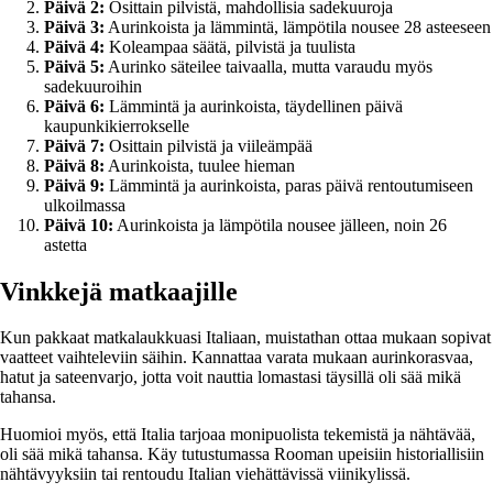
Päivä 2:
Osittain pilvistä, mahdollisia sadekuuroja
Päivä 3:
Aurinkoista ja lämmintä, lämpötila nousee 28 asteeseen
Päivä 4:
Koleampaa säätä, pilvistä ja tuulista
Päivä 5:
Aurinko säteilee taivaalla, mutta varaudu myös
sadekuuroihin
Päivä 6:
Lämmintä ja aurinkoista, täydellinen päivä
kaupunkikierrokselle
Päivä 7:
Osittain pilvistä ja viileämpää
Päivä 8:
Aurinkoista, tuulee hieman
Päivä 9:
Lämmintä ja aurinkoista, paras päivä rentoutumiseen
ulkoilmassa
Päivä 10:
Aurinkoista ja lämpötila nousee jälleen, noin 26
astetta
Vinkkejä matkaajille
Kun pakkaat matkalaukkuasi Italiaan, muistathan ottaa mukaan sopivat
vaatteet vaihteleviin säihin. Kannattaa varata mukaan aurinkorasvaa,
hatut ja sateenvarjo, jotta voit nauttia lomastasi täysillä oli sää mikä
tahansa.
Huomioi myös, että Italia tarjoaa monipuolista tekemistä ja nähtävää,
oli sää mikä tahansa. Käy tutustumassa Rooman upeisiin historiallisiin
nähtävyyksiin tai rentoudu Italian viehättävissä viinikylissä.