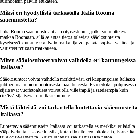
aurinkoisiin päiviin etukäteen.
Miksi on hyödyllistä tarkastella Italia Rooma
sääennustetta?
Italia Rooma sääennuste auttaa erityisesti niitä, jotka suunnittelevat
matkaa Roomaan, sillä se antaa tietoa tulevista sääolosuhteista
kyseisessä kaupungissa. Näin matkailija voi pakata sopivat vaatteet ja
varusteet mukaan matkalleen.
Miten sääolosuhteet voivat vaihdella eri kaupungeissa
Italiassa?
Sääolosuhteet voivat vaihdella merkittävästi eri kaupungeissa Italiassa
johtuen maan monimuotoisesta maantieteestä. Esimerkiksi pohjoisessa
sijaitsevat vuoristoalueet voivat olla viileämpiä ja sateisempia kuin
etelässä sijaitsevat rannikkokaupungit.
Mistä lähteistä voi tarkastella luotettavia sääennusteita
Italiassa?
Luotettavia sääennusteita Italiassa voi tarkastella esimerkiksi erilaisilta
sääpalveluilta ja -sovelluksilta, kuten Ilmatieteen laitokselta, Forecalta
tai AccuWeatherilta. Näistä lähteistä saa ajantasaista tietoa