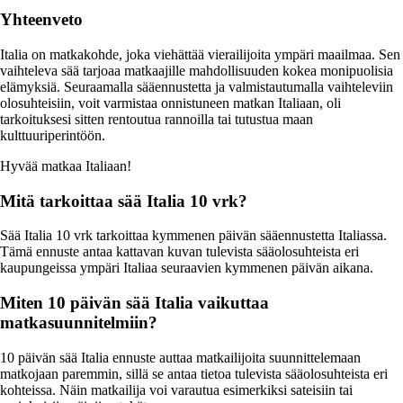
Yhteenveto
Italia on matkakohde, joka viehättää vierailijoita ympäri maailmaa. Sen
vaihteleva sää tarjoaa matkaajille mahdollisuuden kokea monipuolisia
elämyksiä. Seuraamalla sääennustetta ja valmistautumalla vaihteleviin
olosuhteisiin, voit varmistaa onnistuneen matkan Italiaan, oli
tarkoituksesi sitten rentoutua rannoilla tai tutustua maan
kulttuuriperintöön.
Hyvää matkaa Italiaan!
Mitä tarkoittaa sää Italia 10 vrk?
Sää Italia 10 vrk tarkoittaa kymmenen päivän sääennustetta Italiassa.
Tämä ennuste antaa kattavan kuvan tulevista sääolosuhteista eri
kaupungeissa ympäri Italiaa seuraavien kymmenen päivän aikana.
Miten 10 päivän sää Italia vaikuttaa
matkasuunnitelmiin?
10 päivän sää Italia ennuste auttaa matkailijoita suunnittelemaan
matkojaan paremmin, sillä se antaa tietoa tulevista sääolosuhteista eri
kohteissa. Näin matkailija voi varautua esimerkiksi sateisiin tai