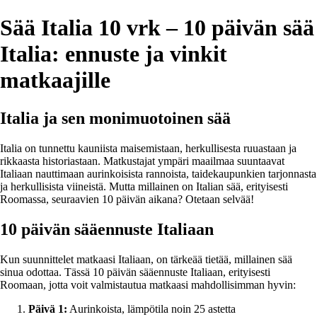
Sää Italia 10 vrk – 10 päivän sää
Italia: ennuste ja vinkit
matkaajille
Italia ja sen monimuotoinen sää
Italia on tunnettu kauniista maisemistaan, herkullisesta ruuastaan ja
rikkaasta historiastaan. Matkustajat ympäri maailmaa suuntaavat
Italiaan nauttimaan aurinkoisista rannoista, taidekaupunkien tarjonnasta
ja herkullisista viineistä. Mutta millainen on Italian sää, erityisesti
Roomassa, seuraavien 10 päivän aikana? Otetaan selvää!
10 päivän sääennuste Italiaan
Kun suunnittelet matkaasi Italiaan, on tärkeää tietää, millainen sää
sinua odottaa. Tässä 10 päivän sääennuste Italiaan, erityisesti
Roomaan, jotta voit valmistautua matkaasi mahdollisimman hyvin:
Päivä 1:
Aurinkoista, lämpötila noin 25 astetta