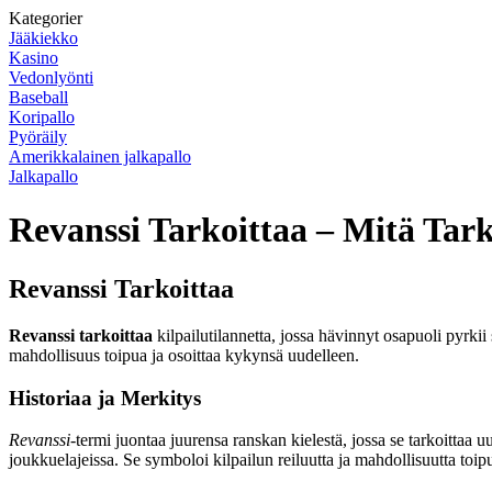
Kategorier
Jääkiekko
Kasino
Vedonlyönti
Baseball
Koripallo
Pyöräily
Amerikkalainen jalkapallo
Jalkapallo
Revanssi Tarkoittaa – Mitä Tark
Revanssi Tarkoittaa
Revanssi tarkoittaa
kilpailutilannetta, jossa hävinnyt osapuoli pyrki
mahdollisuus toipua ja osoittaa kykynsä uudelleen.
Historiaa ja Merkitys
Revanssi
-termi juontaa juurensa ranskan kielestä, jossa se tarkoittaa uus
joukkuelajeissa. Se symboloi kilpailun reiluutta ja mahdollisuutta toi