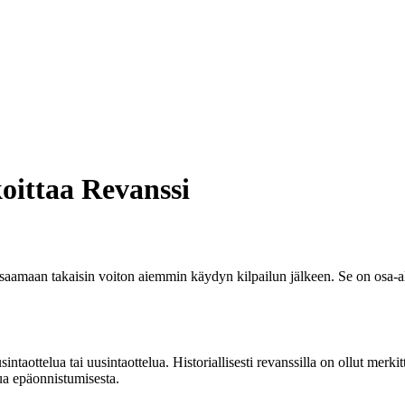
oittaa Revanssi
i saamaan takaisin voiton aiemmin käydyn kilpailun jälkeen. Se on osa-al
intaottelua tai uusintaottelua. Historiallisesti revanssilla on ollut merkit
pua epäonnistumisesta.