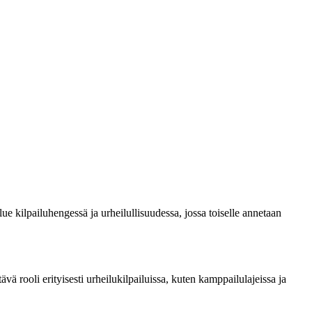
ue kilpailuhengessä ja urheilullisuudessa, jossa toiselle annetaan
tävä rooli erityisesti urheilukilpailuissa, kuten kamppailulajeissa ja