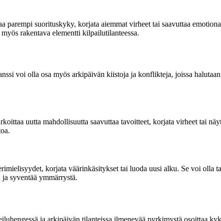
ittaa parempi suorituskyky, korjata aiemmat virheet tai saavuttaa emotion
 myös rakentava elementti kilpailutilanteessa.
ssi voi olla osa myös arkipäivän kiistoja ja konflikteja, joissa halutaan 
koittaa uutta mahdollisuutta saavuttaa tavoitteet, korjata virheet tai nä
toa.
 erimielisyydet, korjata väärinkäsitykset tai luoda uusi alku. Se voi olla
ta ja syventää ymmärrystä.
iluhengessä ja arkipäivän tilanteissa ilmenevää pyrkimystä osoittaa kyk