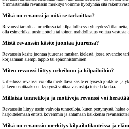
Ymmärtämällä revanssin merkitys voimme hyödyntää sitä rakentavasti 
Mikä on revanssi ja mitä se tarkoittaa?
Revanssi tarkoittaa urheilussa tai kilpailullisessa yhteydessä tilanne
olla esimerkiksi uusintaottelu tai toinen mahdollisuus voittaa vastustaja
Mistä revanssin käsite juontaa juurensa?
Revanssin käsite juontaa juurensa ranskan kielestä, jossa revanche tarko
korjaamaan aiempi tappio tai epäonnistuminen.
Miten revanssi liittyy urheiluun ja kilpailuihin?
Urheilussa revanssi voi olla merkittävä käsite erityisesti joukkue- ja yks
jälkeen osoittaakseen kykynsä voittaa vastustaja toisella kertaa.
Millaisia tunnetiloja ja motiiveja revanssi voi herättä
Revanssiin liittyy usein vahvoja tunnetiloja, kuten pettymystä, halua 
harjoittelemaan entistä kovemmin ja antamaan kaikkensa revanssiottel
Mikä on revanssin merkitys kilpailutilanteissa ja elä