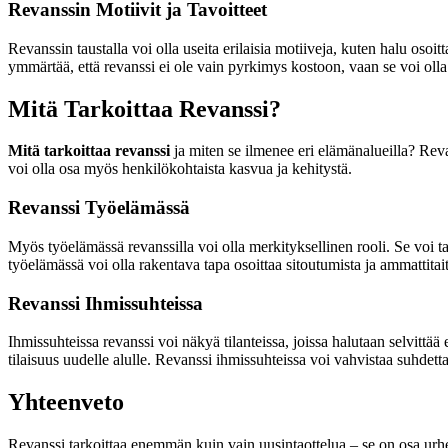
Revanssin Motiivit ja Tavoitteet
Revanssin taustalla voi olla useita erilaisia motiiveja, kuten halu oso
ymmärtää, että revanssi ei ole vain pyrkimys kostoon, vaan se voi olla
Mitä Tarkoittaa Revanssi?
Mitä tarkoittaa revanssi
ja miten se ilmenee eri elämänalueilla? Revan
voi olla osa myös henkilökohtaista kasvua ja kehitystä.
Revanssi Työelämässä
Myös työelämässä revanssilla voi olla merkityksellinen rooli. Se voi tar
työelämässä voi olla rakentava tapa osoittaa sitoutumista ja ammattitai
Revanssi Ihmissuhteissa
Ihmissuhteissa revanssi voi näkyä tilanteissa, joissa halutaan selvittää
tilaisuus uudelle alulle. Revanssi ihmissuhteissa voi vahvistaa suhdet
Yhteenveto
Revanssi tarkoittaa enemmän kuin vain uusintaottelua – se on osa urhe