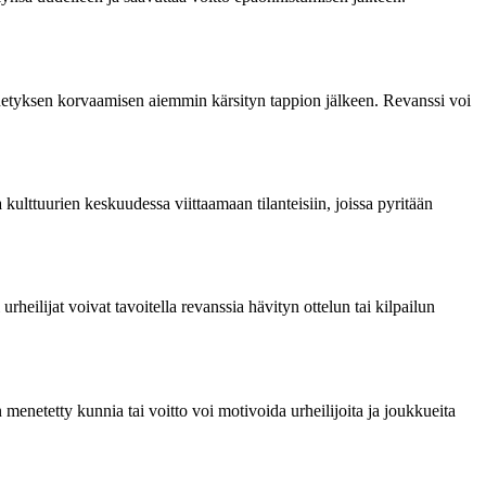
 menetyksen korvaamisen aiemmin kärsityn tappion jälkeen. Revanssi voi
 kulttuurien keskuudessa viittaamaan tilanteisiin, joissa pyritään
urheilijat voivat tavoitella revanssia hävityn ottelun tai kilpailun
menetetty kunnia tai voitto voi motivoida urheilijoita ja joukkueita