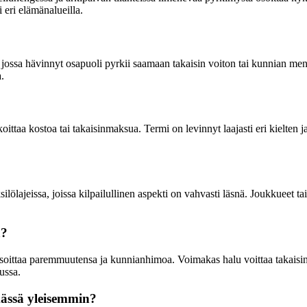
eri elämänalueilla.
tta, jossa hävinnyt osapuoli pyrkii saamaan takaisin voiton tai kunnian
.
ittaa kostoa tai takaisinmaksua. Termi on levinnyt laajasti eri kielten ja
ilölajeissa, joissa kilpailullinen aspekti on vahvasti läsnä. Joukkueet tai 
ä?
osoittaa paremmuutensa ja kunnianhimoa. Voimakas halu voittaa takaisin 
ussa.
mässä yleisemmin?