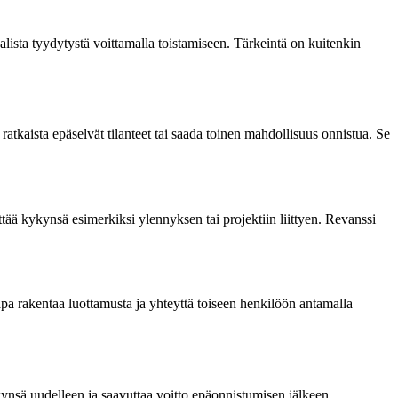
aalista tyydytystä voittamalla toistamiseen. Tärkeintä on kuitenkin
ratkaista epäselvät tilanteet tai saada toinen mahdollisuus onnistua. Se
yttää kykynsä esimerkiksi ylennyksen tai projektiin liittyen. Revanssi
 tapa rakentaa luottamusta ja yhteyttä toiseen henkilöön antamalla
ynsä uudelleen ja saavuttaa voitto epäonnistumisen jälkeen.