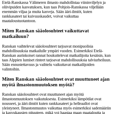
Etelä-Ranskassa Välimeren ilmasto mahdollistaa viininviljelyn ja
oliivipuiden kasvatuksen, kun taas Pohjois-Ranskassa viljellään
enemmän viljaa ja muita kasveja. Sään ääri-ilmiöt, kuten
rankkasateet tai kuivuuskaudet, voivat vaikuttaa
maataloustuotantoon.
Miten Ranskan sääolosuhteet vaikuttavat
matkailuun?
Ranskan vaihtelevat sääolosuhteet tarjoavat monipuolisia
mahdollisuuksia matkailulle ympäri vuoden. Esimerkiksi Etelä-
Ranskan aurinkoiset rannat houkuttelevat matkailijoita kesäisin, kun
taas Alppien lumiset rinteet tarjoavat mahdollisuuksia talviurheiluun.
Sään ennustettavuus ja vaihtelu vaikuttavat matkailijoiden
valintoihin.
Miten Ranskan sääolosuhteet ovat muuttuneet ajan
myötä ilmastonmuutoksen myötä?
Ranskan sääolosuhteet ovat muuttuneet ajan myötä
ilmastonmuutoksen vaikutuksesta. Esimerkiksi lämpötilat ovat
nousseet, ja ääri-ilmiöt kuten rankkasateet ja helleaallot ovat
yleistyneet. Ilmastonmuutos vaikuttaa myös esimerkiksi sademääriin
ja kasvukausien pituuteen, mikä voi haastaa maan maataloutta ja