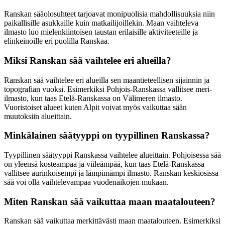
Ranskan sääolosuhteet tarjoavat monipuolisia mahdollisuuksia niin
paikallisille asukkaille kuin matkailijoillekin. Maan vaihteleva
ilmasto luo mielenkiintoisen taustan erilaisille aktiviteeteille ja
elinkeinoille eri puolilla Ranskaa.
Miksi Ranskan sää vaihtelee eri alueilla?
Ranskan sää vaihtelee eri alueilla sen maantieteellisen sijainnin ja
topografian vuoksi. Esimerkiksi Pohjois-Ranskassa vallitsee meri-
ilmasto, kun taas Etelä-Ranskassa on Välimeren ilmasto.
Vuoristoiset alueet kuten Alpit voivat myös vaikuttaa sään
muutoksiin alueittain.
Minkälainen säätyyppi on tyypillinen Ranskassa?
Tyypillinen säätyyppi Ranskassa vaihtelee alueittain. Pohjoisessa sää
on yleensä kosteampaa ja viileämpää, kun taas Etelä-Ranskassa
vallitsee aurinkoisempi ja lämpimämpi ilmasto. Ranskan keskiosissa
sää voi olla vaihtelevampaa vuodenaikojen mukaan.
Miten Ranskan sää vaikuttaa maan maatalouteen?
Ranskan sää vaikuttaa merkittävästi maan maatalouteen. Esimerkiksi