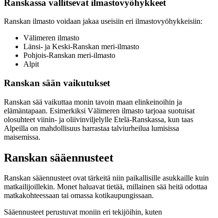
Ranskassa vallitsevat ilmastovyöhykkeet
Ranskan ilmasto voidaan jakaa useisiin eri ilmastovyöhykkeisiin:
Välimeren ilmasto
Länsi- ja Keski-Ranskan meri-ilmasto
Pohjois-Ranskan meri-ilmasto
Alpit
Ranskan sään vaikutukset
Ranskan sää vaikuttaa monin tavoin maan elinkeinoihin ja
elämäntapaan. Esimerkiksi Välimeren ilmasto tarjoaa suotuisat
olosuhteet viinin- ja oliivinviljelylle Etelä-Ranskassa, kun taas
Alpeilla on mahdollisuus harrastaa talviurheilua lumisissa
maisemissa.
Ranskan sääennusteet
Ranskan sääennusteet ovat tärkeitä niin paikallisille asukkaille kuin
matkailijoillekin. Monet haluavat tietää, millainen sää heitä odottaa
matkakohteessaan tai omassa kotikaupungissaan.
Sääennusteet perustuvat moniin eri tekijöihin, kuten