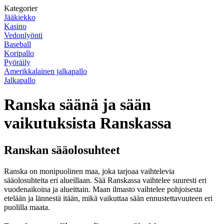
Kategorier
Jääkiekko
Kasino
Vedonlyönti
Baseball
Koripallo
Pyöräily
Amerikkalainen jalkapallo
Jalkapallo
Ranska säänä ja sään
vaikutuksista Ranskassa
Ranskan sääolosuhteet
Ranska on monipuolinen maa, joka tarjoaa vaihtelevia
sääolosuhteita eri alueillaan. Sää Ranskassa vaihtelee suuresti eri
vuodenaikoina ja alueittain. Maan ilmasto vaihtelee pohjoisesta
etelään ja lännestä itään, mikä vaikuttaa sään ennustettavuuteen eri
puolilla maata.