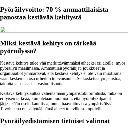
Pyöräilyvoitto: 70 % ammattilaisista
panostaa kestävää kehitystä
Miksi kestävä kehitys on tärkeää
pyöräilyssä?
Kestävä kehitys tulee yhä merkittävämmäksi aiheeksi eri aloilla, myös
pyöräilyn maailmassa. Ammattilaispyöräilijät, joukkueet ja
organisaatiot ymmärtävät, että kestävä kehitys ei ole vain muotisana,
vaan keskeinen osa urheilun tulevaisuutta. Se koskettaa ympäristöä,
taloutta ja sosiaalista vastuullisuutta.
Kestävä kehitys auttaa vähentämään ympäristökuormitusta, mikä on
erityisen tärkeää, kun otetaan huomioon, että pyöräilykilpailut
järjestetään usein kauniissa, mutta haavoittuvissa ympäristöissä.
Tavoitteena on säilyttää nämä alueet tuleville sukupolville.
Pyöräilyedistämisen tietoiset valinnat