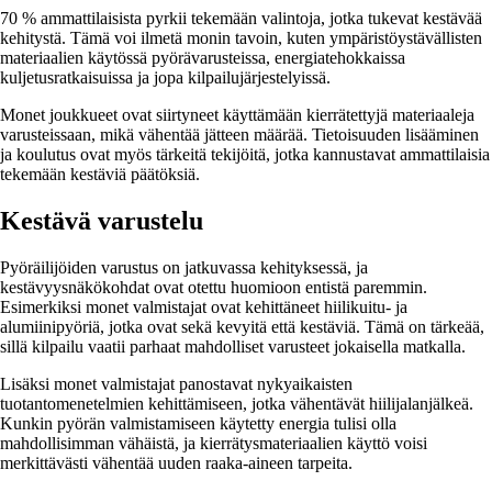
70 % ammattilaisista pyrkii tekemään valintoja, jotka tukevat kestävää
kehitystä. Tämä voi ilmetä monin tavoin, kuten ympäristöystävällisten
materiaalien käytössä pyörävarusteissa, energiatehokkaissa
kuljetusratkaisuissa ja jopa kilpailujärjestelyissä.
Monet joukkueet ovat siirtyneet käyttämään kierrätettyjä materiaaleja
varusteissaan, mikä vähentää jätteen määrää. Tietoisuuden lisääminen
ja koulutus ovat myös tärkeitä tekijöitä, jotka kannustavat ammattilaisia
tekemään kestäviä päätöksiä.
Kestävä varustelu
Pyöräilijöiden varustus on jatkuvassa kehityksessä, ja
kestävyysnäkökohdat ovat otettu huomioon entistä paremmin.
Esimerkiksi monet valmistajat ovat kehittäneet hiilikuitu- ja
alumiinipyöriä, jotka ovat sekä kevyitä että kestäviä. Tämä on tärkeää,
sillä kilpailu vaatii parhaat mahdolliset varusteet jokaisella matkalla.
Lisäksi monet valmistajat panostavat nykyaikaisten
tuotantomenetelmien kehittämiseen, jotka vähentävät hiilijalanjälkeä.
Kunkin pyörän valmistamiseen käytetty energia tulisi olla
mahdollisimman vähäistä, ja kierrätysmateriaalien käyttö voisi
merkittävästi vähentää uuden raaka-aineen tarpeita.