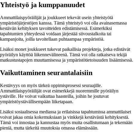
Yhteistyö ja kumppanuudet
Ammattilaispyöräilijät ja joukkueet tekevät usein yhteistyötä
ympäristöjärjestöjen kanssa. Tämä yhteistyö voi olla avainasemassa
kestävän kehityksen tavoitteiden edistämisessä. Esimerkiksi
tapahtumien yhteydessä voidaan järjestää siivoustalkoita tai
kampanjoita, joilla tavoitellaan puhtaampaa ympäristöä.
Lisäksi monet joukkueet tukevat paikallisia projekteja, jotka edistävät
pyöräilyn käyttöä liikennevälineenä. Tämä voi olla ratkaiseva tekijä
matkustustapojen muuttamisessa ja ympäristötietoisuuden lisäämisessä.
Vaikuttaminen seurantalaisiin
Kestävyys on myös tärkeä oppimisprosessi seuraajille.
Ammattilaispyöräilijät ovat esimerkkejä nuoremmille pyöräilyn
ystäville. He voivat vaikuttaa haasteilla, joihin he joutuvat
ympäristöystävällisempään liiketapaan.
Lisäksi sosiaalisessa mediassa ja erilaisissa tapahtumissa ammattilaiset
voivat jakaa omia kokemuksiaan ja vinkkejä kestävästä kehityksestä.
Tämä voi innostaa ja kannustaa myös muita osallistumaan ja tekemään
pieniä, mutta tärkeitä muutoksia omassa elämässään.