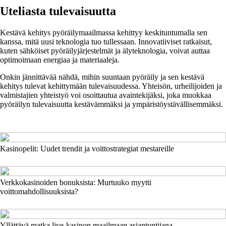
Uteliasta tulevaisuutta
Kestävä kehitys pyöräilymaailmassa kehittyy keskituntumalla sen
kanssa, mitä uusi teknologia tuo tullessaan. Innovatiiviset ratkaisut,
kuten sähköiset pyöräilyjärjestelmät ja älyteknologia, voivat auttaa
optimoimaan energiaa ja materiaaleja.
Onkin jännittävää nähdä, mihin suuntaan pyöräily ja sen kestävä
kehitys tulevat kehittymään tulevaisuudessa. Yhteisön, urheilijoiden ja
valmistajien yhteistyö voi osoittautua avaintekijäksi, joka muokkaa
pyöräilyn tulevaisuutta kestävämmäksi ja ympäristöystävällisemmäksi.
Kasinopelit: Uudet trendit ja voittostrategiat mestareille
Verkkokasinoiden bonuksista: Murtuuko myytti
voittomahdollisuuksista?
Yllättävä matka live-kasinon maailmaan asiantuntijana