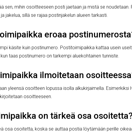
ää sen, mihin osoitteeseen posti jaetaan ja mistä se noudetaan. 
 ja jakelua, sillä se rajaa postinjakelun alueen tarkasti.
toimipaikka eroaa postinumerosta
mpi käsite kuin postinumero. Postitoimipaikka kattaa usein useit
ta, kun taas postinumero on tarkempi aluekohtainen tunniste.
oimipaikka ilmoitetaan osoitteessa
aan yleensä osoitteen lopussa isolla alkukirjaimella. Esimerkiksi 
 kirjoitetaan osoitteeseen.
imipaikka on tärkeä osa osoitetta
eä osa osoitetta, koska se auttaa postia löytämään perille oike