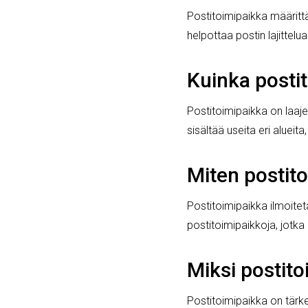
Postitoimipaikka määritt
helpottaa postin lajittelua
Kuinka posti
Postitoimipaikka on laaje
sisältää useita eri aluei
Miten postit
Postitoimipaikka ilmoitet
postitoimipaikkoja, jotka
Miksi postito
Postitoimipaikka on tärk