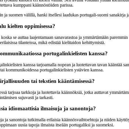
luotettava kumppani käännöstöiden parissa.
lin ja suomen välillä, hanki itsellesi laadukas portugali-suomi sanakirj
lu kielten oppimisessa?
, koska se auttaa laajentamaan sanavarastoa ja ymmärtämään paremmin p
erilaisissa tilanteissa, mikä edistää kielitaidon kehittymistä.
kommunikaatiossa portugalinkielisten kanssa?
linkielisten kanssa tarjoamalla nopean ja luotettavan tavan kääntää sa
la tai kommunikoidessa portugalinkielisten ystävien kanssa.
rjallisuuden tai tekstien kääntämisessä?
sessä tarjoaa tarkkoja ja luotettavia käännöksiä, jotka auttavat ymmärtä
äntämisen sujuvasti ja tarkasti.
sia idiomaattisia ilmaisuja ja sanontoja?
ja ja sanontoja tutkimalla erilaisia käännösvaihtoehtoja ja niiden käyttöy
ppimaan uusia tapoja ilmaista itseään portugaliksi ja suomeksi.