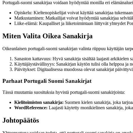
Portugali-suomi sanakirjaa voidaan hyödyntää monilla eri elämänalueil
Opiskelu: Kieltenopiskelijat voivat käyttää sanakirjaa tukemaa
Matkustaminen: Matkailijat voivat hyödyntää sanakirjaa selvitä
Liike-elämä: Kaupalliset ja liiketoimintaan liittyvät yhteydet P
Miten Valita Oikea Sanakirja
Oikeanlaisen portugali-suomi sanakirjan valinta riippuu käyttäjän tarpei
Sanaston kattavuus: Hyvä sanakirja sisältää laajasti arkikielen s
Käyttäjäystävällisyys: Sanakirjan käytön tulisi olla helppoa ja n
Päivitykset: Digitaalisessa muodossa olevat sanakirjat päivittyv
Parhaat Portugali Suomi Sanakirjat
Tässä muutamia suosituksia hyvistä portugali-suomi sanakirjoista:
Kielitoimiston sanakirja:
Suomen kielen sanakirja, joka tarjoaa
WordReference:
Laajasti käytetty monikielinen sanakirja, joka
Johtopäätös
Yhteenvetona voidaan todeta, että portugali-suomi sanakirja on arvoka