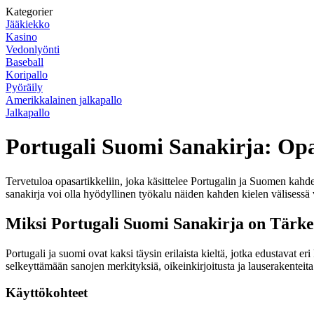
Kategorier
Jääkiekko
Kasino
Vedonlyönti
Baseball
Koripallo
Pyöräily
Amerikkalainen jalkapallo
Jalkapallo
Portugali Suomi Sanakirja: Opa
Tervetuloa opasartikkeliin, joka käsittelee Portugalin ja Suomen kahde
sanakirja voi olla hyödyllinen työkalu näiden kahden kielen välisessä 
Miksi Portugali Suomi Sanakirja on Tärk
Portugali ja suomi ovat kaksi täysin erilaista kieltä, jotka edustavat 
selkeyttämään sanojen merkityksiä, oikeinkirjoitusta ja lauserakenteita
Käyttökohteet