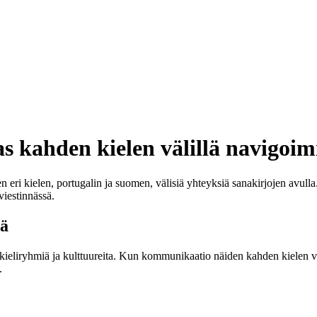
s kahden kielen välillä navigoim
n eri kielen, portugalin ja suomen, välisiä yhteyksiä sanakirjojen avul
viestinnässä.
eä
eri kieliryhmiä ja kulttuureita. Kun kommunikaatio näiden kahden kielen v
.