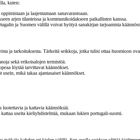
la, kuten:
n oppimistaan ja laajentamaan sanavarastoaan.
kseen arjen tilanteissa ja kommunikoidakseen paikallisten kanssa.
ortugalin ja Suomen välillä voivat hyötyä sanakirjan tarjoamista käännös
sta ja tarkoituksesta. Tärkeitä seikkoja, jotka tulisi ottaa huomioon ova
anoja sekä erikoisalojen termistöä.
opeaa löytää tarvittavat käännökset.
ät usein, mikä takaa ajantasaiset käännökset.
 luotettavia ja kattavia käännöksiä.
 kattaa useita kieliyhdistelmiä, mukaan lukien portugali-suomi.
s työkalu kahden eri kielen välillä. Sen avulla voidaan ylittää kielimu