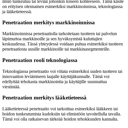
ilmiö tunkeutuu tai leviää johonkin toiseen kohteeseen. Tämä käsite
on erityisen olennainen esimerkiksi markkinoinnissa, teknologiassa
ja lääketieteessä.
Penetraation merkitys markkinoinnissa
Markkinoinnissa penetraatiolla tarkoitetaan tuotteen tai palvelun
läpimurtoa markkinoille ja sen hyväksymistä kuluttajien
keskuudessa. Tässä yhteydessä voidaan puhua esimerkiksi tuotteen
penetraatiosta uusille markkinoille tai markkinasegmenteille.
Penetraation rooli teknologiassa
Teknologiassa penetraatio voi viitata esimerkiksi uuden tuotteen tai
innovaation leviämiseen laajalle käyttäjäkunnalle. Tämä voi
edellyttää tehokasta markkinointia ja käyttäjille suunnattua
viestintää.
Penetraation merkitys lääketieteessä
Lääketieteessä penetraatio voi tarkoittaa esimerkiksi lääkkeen tai
hoidon tunkeutumista kudoksiin tai elimistöön tavoitellulla tavalla.
Tämä voi olla ratkaisevan tärkeää hoidon tehokkuuden kannalta.