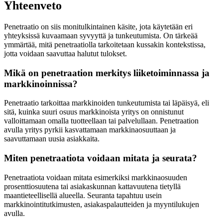
Yhteenveto
Penetraatio on siis monitulkintainen käsite, jota käytetään eri
yhteyksissä kuvaamaan syvyyttä ja tunkeutumista. On tärkeää
ymmärtää, mitä penetraatiolla tarkoitetaan kussakin kontekstissa,
jotta voidaan saavuttaa halutut tulokset.
Mikä on penetraation merkitys liiketoiminnassa ja
markkinoinnissa?
Penetraatio tarkoittaa markkinoiden tunkeutumista tai läpäisyä, eli
sitä, kuinka suuri osuus markkinoista yritys on onnistunut
valloittamaan omalla tuotteellaan tai palvelullaan. Penetraation
avulla yritys pyrkii kasvattamaan markkinaosuuttaan ja
saavuttamaan uusia asiakkaita.
Miten penetraatiota voidaan mitata ja seurata?
Penetraatiota voidaan mitata esimerkiksi markkinaosuuden
prosenttiosuutena tai asiakaskunnan kattavuutena tietyllä
maantieteellisellä alueella. Seuranta tapahtuu usein
markkinointitutkimusten, asiakaspalautteiden ja myyntilukujen
avulla.