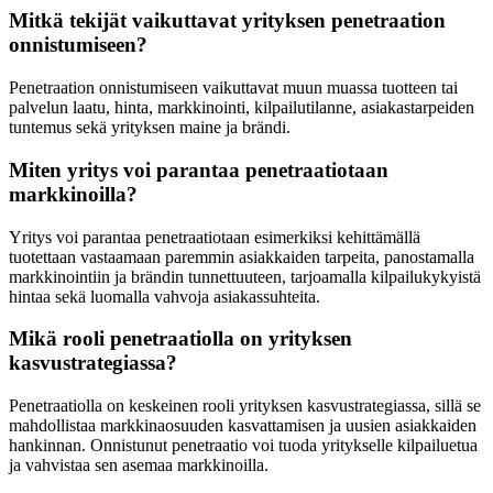
Mitkä tekijät vaikuttavat yrityksen penetraation
onnistumiseen?
Penetraation onnistumiseen vaikuttavat muun muassa tuotteen tai
palvelun laatu, hinta, markkinointi, kilpailutilanne, asiakastarpeiden
tuntemus sekä yrityksen maine ja brändi.
Miten yritys voi parantaa penetraatiotaan
markkinoilla?
Yritys voi parantaa penetraatiotaan esimerkiksi kehittämällä
tuotettaan vastaamaan paremmin asiakkaiden tarpeita, panostamalla
markkinointiin ja brändin tunnettuuteen, tarjoamalla kilpailukykyistä
hintaa sekä luomalla vahvoja asiakassuhteita.
Mikä rooli penetraatiolla on yrityksen
kasvustrategiassa?
Penetraatiolla on keskeinen rooli yrityksen kasvustrategiassa, sillä se
mahdollistaa markkinaosuuden kasvattamisen ja uusien asiakkaiden
hankinnan. Onnistunut penetraatio voi tuoda yritykselle kilpailuetua
ja vahvistaa sen asemaa markkinoilla.