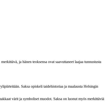
merkittävä, ja hänen teoksensa ovat saavuttaneet laajaa tunnustusta
lipiirteitään. Saksa opiskeli taidehistoriaa ja maalausta Helsingin
voimakkaat värit ja symboliset muodot. Saksa on luonut myös merkittäviä