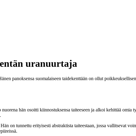
kentän uranuurtaja
 Hänen panoksensa suomalaiseen taidekenttään on ollut poikkeuksellisen 
nuorena hän osoitti kiinnostuksensa taiteeseen ja alkoi kehittää omia tyy
.
Hän on tunnettu erityisesti abstraktista taiteestaan, jossa vallitsevat 
piireissä.