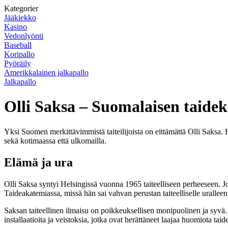
Kategorier
Jääkiekko
Kasino
Vedonlyönti
Baseball
Koripallo
Pyöräily
Amerikkalainen jalkapallo
Jalkapallo
Olli Saksa – Suomalaisen taide
Yksi Suomen merkittävimmistä taiteilijoista on eittämättä Olli Saksa.
sekä kotimaassa että ulkomailla.
Elämä ja ura
Olli Saksa syntyi Helsingissä vuonna 1965 taiteelliseen perheeseen. Jo 
Taideakatemiassa, missä hän sai vahvan perustan taiteelliselle uralleen
Saksan taiteellinen ilmaisu on poikkeuksellisen monipuolinen ja syvä. 
installaatioita ja veistoksia, jotka ovat herättäneet laajaa huomiota taide