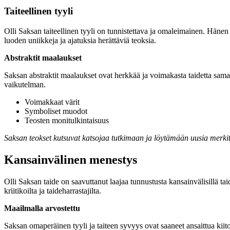
Taiteellinen tyyli
Olli Saksan taiteellinen tyyli on tunnistettava ja omaleimainen. Hänen t
luoden uniikkeja ja ajatuksia herättäviä teoksia.
Abstraktit maalaukset
Saksan abstraktit maalaukset ovat herkkää ja voimakasta taidetta sam
vaikutelman.
Voimakkaat värit
Symboliset muodot
Teosten monitulkintaisuus
Saksan teokset kutsuvat katsojaa tutkimaan ja löytämään uusia merkity
Kansainvälinen menestys
Olli Saksan taide on saavuttanut laajaa tunnustusta kansainvälisillä ta
kriitikoilta ja taideharrastajilta.
Maailmalla arvostettu
Saksan omaperäinen tyyli ja taiteen syvyys ovat saaneet ansaittua kii