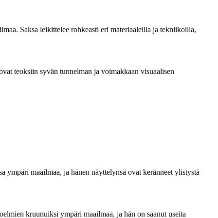
aa. Saksa leikittelee rohkeasti eri materiaaleilla ja tekniikoilla,
uovat teoksiin syvän tunnelman ja voimakkaan visuaalisen
issa ympäri maailmaa, ja hänen näyttelynsä ovat keränneet ylistystä
okoelmien kruunuiksi ympäri maailmaa, ja hän on saanut useita