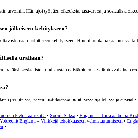
siin arvoihin. Hän ajoi työväen oikeuksia, tasa-arvoa ja sosiaalista oi
sen jälkeiseen kehitykseen?
ttävästi maan poliittiseen kehitykseen. Hän oli mukana säätämässä tärke
ttisella urallaan?
 hyväksi, sosiaalisten uudistusten edistäminen ja vaikutusvaltainen roo
ssa?
en perinteissä, vasemmistolaisessa poliittisessa ajattelussa ja sosiaa
Suomen kielen aarreaitta
•
Suomi Saksa
•
Englanti – Tärkeää tietoa Kes
Abitreenit Englanti – Vinkkejä tehokkaaseen valmistautumiseen
•
Engla
en
•