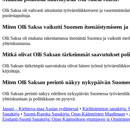
Olli Saksa oli vahvasti sitoutunut työväenliikkeeseen ja vasemmistolai
puolestapuhuja.
Miten Olli Saksa vaikutti Suomen itsenäistymiseen ja 
Olli Saksa oli mukana rakentamassa itsenäistä Suomea ja vaikutti merki
yhteiskunnassa.
Mitkä olivat Olli Saksan tärkeimmät saavutukset polii
Olli Saksan tärkeimpiä saavutuksia olivat hänen työnsä työväenliikkeen
kirjoittaja.
Miten Olli Saksan perintö näkyy nykypäivän Suome
Olli Saksan perintö näkyy edelleen nykypäivän Suomessa työväenliikke
yhteiskuntaan ja politiikkaan on pysyvä.
Japani – Kiehtova maa Aasian sydämessä
•
Kielitoimiston sanakirja: 
Sanakirja
•
Suomi-Ranska Sanakirja: Opas Käännösten Maailmaan
•
Englanti-Suomi Sanakirja: Opas Käännöksen etsimiseen ja Oppimise