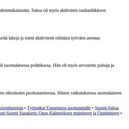
keudenmukaisuutta. Saksa oli myös aktiivinen rauhanliikkeen
itä lakeja ja toimi aktiivisesti edistäen työväen asemaa
li suomalaisessa politiikassa. Hän oli myös arvostettu puhuja ja
listen oikeuksien puolustamisessa. Hänen vaikutuksensa suomalaiseen
kienglannista
•
Työpaikat Espanjassa suomalaisille
•
Suomi-Saksa
nti-Suomi Sanakirja: Opas Käännöksen etsimiseen ja Oppimiseen
•