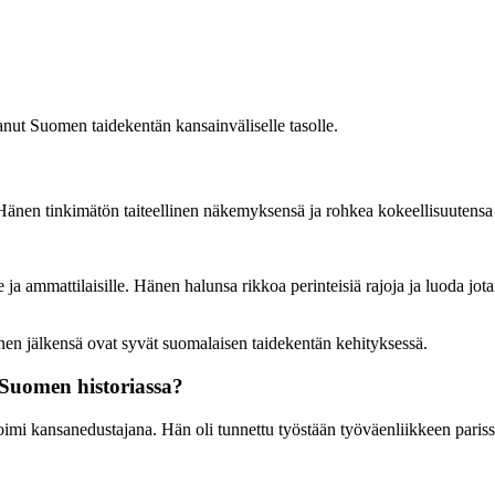
anut Suomen taidekentän kansainväliselle tasolle.
Hänen tinkimätön taiteellinen näkemyksensä ja rohkea kokeellisuutensa o
 ja ammattilaisille. Hänen halunsa rikkoa perinteisiä rajoja ja luoda jota
änen jälkensä ovat syvät suomalaisen taidekentän kehityksessä.
 Suomen historiassa?
oimi kansanedustajana. Hän oli tunnettu työstään työväenliikkeen parissa