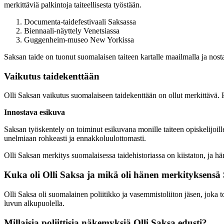
merkittäviä palkintoja taiteellisesta työstään.
Documenta-taidefestivaali Saksassa
Biennaali-näyttely Venetsiassa
Guggenheim-museo New Yorkissa
Saksan taide on tuonut suomalaisen taiteen kartalle maailmalla ja nost
Vaikutus taidekenttään
Olli Saksan vaikutus suomalaiseen taidekenttään on ollut merkittävä. 
Innostava esikuva
Saksan työskentely on toiminut esikuvana monille taiteen opiskelijoille
unelmiaan rohkeasti ja ennakkoluulottomasti.
Olli Saksan merkitys suomalaisessa taidehistoriassa on kiistaton, ja h
Kuka oli Olli Saksa ja mikä oli hänen merkityksensä
Olli Saksa oli suomalainen poliitikko ja vasemmistoliiton jäsen, joka t
luvun alkupuolella.
Millaisia poliittisia näkemyksiä Olli Saksa edusti?