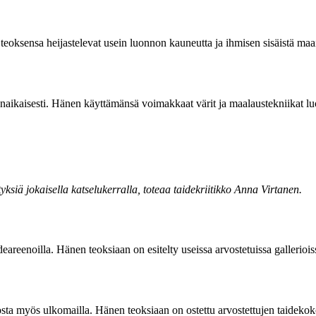
eoksensa heijastelevat usein luonnon kauneutta ja ihmisen sisäistä maailm
anaikaisesti. Hänen käyttämänsä voimakkaat värit ja maalaustekniikat l
ksiä jokaisella katselukerralla, toteaa taidekriitikko Anna Virtanen.
ideareenoilla. Hänen teoksiaan on esitelty useissa arvostetuissa gallerio
tosta myös ulkomailla. Hänen teoksiaan on ostettu arvostettujen taidek