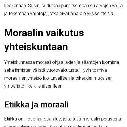
keskenään. Silloin joudutaan punnitsemaan eri arvojen välillä
ja tekemään valintoja, jotka eivät aina ole yksiselitteisiä.
Moraalin vaikutus
yhteiskuntaan
Yhteiskunnassa moraali ohjaa lakien ja sääntöjen luomista
sekä ihmisten välistä vuorovaikutusta. Hyvin toimiva
moraalinen yhteisö luo turvallisen ja oikeudenmukaisen
ympäristön kaikille jäsenilleen.
Etiikka ja moraali
Etiikka on filosofian osa-alue, joka tutkii moraalin perusteita
ja normatiivisia arvoja. Se auttaa pohtimaan eettisiä