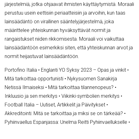
järjestelmiä, jotka ohjaavat ihmisten käyttäytymistä. Moraali
perustuu usein eettisiin periaatteisiin ja arvoihin, kun taas
lainsäädäntö on virallinen sääntelyjärjestelmä, joka
määrittelee yhteiskunnan hyväksyttävät normit ja
rangaistukset niiden rikkomisesta. Moraali voi vaikuttaa
lainsäädäntöön esimerkiksi siten, että yhteiskunnan arvot ja
normit heijastuvat lainsäädäntöön.
Portofino Italia
•
Englanti YO Syksy 2023 – Opas ja vinkit
•
Mitä tarkoittaa opportunisti
•
Nykysuomen Sanakirja
Netissä Ilmaiseksi
•
Mitä tarkoittaa tilannenopeus?
•
Inkluusio ja sen merkitys
•
Viikinki-symbolien merkitys
•
Football Italia – Uutiset, Artikkelit ja Päivitykset
•
Akkreditointi: Mitä se tarkoittaa ja miksi se on tärkeää?
•
Pyhiinvaellus Espanjassa: Unelma Reitti Pyhiinvaellukselle
•