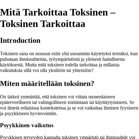
Mitä Tarkoittaa Toksinen –
Toksinen Tarkoittaa
Introduction
Toksinen sana on noussut esiin yhä useammin käytetyksi termiksi, kun
puhutaan ihmissuhteista, työympäristöstä ja yleisesti haitallisesta
käytöksestä. Mutta mitä toksinen todella tarkoittaa ja millaisia
vaikutuksia sillä voi olla yksilöön tai yhteisöön?
Miten määritellään toksinen?
On tärkeä ymmärtää, että toksinen voi viitata monenlaiseen
epäterveelliseen tai vahingolliseen toimintaan tai käyttäytymiseen. Se
voi ilmetä erilaisissa konteksteissa ja se voi vaikuttaa ihmisen fyysiseen
ja psyykkiseen hyvinvointiin.
Psyykkinen vaikutus
Psyykkisen terveyden kannalta toksinen ympäristö tai ihmissuhde voi