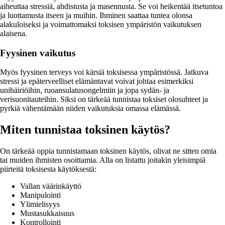
aiheuttaa stressiä, ahdistusta ja masennusta. Se voi heikentää itsetuntoa
ja luottamusta itseen ja muihin. Ihminen saattaa tuntea olonsa
alakuloiseksi ja voimattomaksi toksisen ympäristön vaikutuksen
alaisena.
Fyysinen vaikutus
Myös fyysinen terveys voi kärsiä toksisessa ympäristössä. Jatkuva
stressi ja epäterveelliset elämäntavat voivat johtaa esimerkiksi
unihäiriöihin, ruoansulatusongelmiin ja jopa sydän- ja
verisuonitauteihin. Siksi on tärkeää tunnistaa toksiset olosuhteet ja
pyrkiä vähentämään niiden vaikutuksia omassa elämässä.
Miten tunnistaa toksinen käytös?
On tärkeää oppia tunnistamaan toksinen käytös, olivat ne sitten omia
tai muiden ihmisten osoittamia. Alla on listattu joitakin yleisimpiä
piirteitä toksisesta käytöksestä:
Vallan väärinkäyttö
Manipulointi
Ylimielisyys
Mustasukkaisuus
Kontrollointi