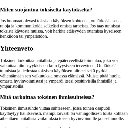
Miten suojautua toksiselta käytökseltä?
Jos huomaat olevasi toksisen käytöksen kohteena, on tärkeää asettaa
rajoja ja kommunikoida selkeästi omista tarpeista. Jos taas tunnistat
toksista käytöstä muissa, voit harkita etäisyyden ottamista kyseiseen
henkilöön tai ympäristöön.
Yhteenveto
Toksinen tarkoittaa haitallista ja epäterveellistä toimintaa, joka voi
vaikuttaa niin psyykkiseen kuin fyysiseen terveyteen. On tärkeää
tunnistaa ja tiedostaa toksisen käytöksen piirteet sekä pyrkiä
vähentämään sen vaikutuksia omassa elämässä. Muista pitää huolta
omasta hyvinvoinnistasi ja ympäröi itsesi positiivisilla ihmisillä ja
ympäristöillä!
Mitä tarkoittaa toksinen ihmissuhteissa?
Toksinen ihmissuhde viittaa suhteeseen, jossa toinen osapuoli
käyttäytyy hallitsevasti, manipuloivasti tai vahingollisesti toista kohtaan
aiheuttaen haitallisia vaikutuksia toisen hyvinvoinnille ja itsetunnolle.