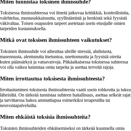
Miten tunnistaa toksinen ihmissuhde?
Toksisessa ihmissuhteessa voi ilmetä jatkuvaa kritiikkiä, kontrollointia,
valehtelua, mustasukkaisuutta, syyllistämistä ja henkistä sekä fyysistä
väkivaltaa. Toisen osapuolen tarpeet asetetaan usein etusijalle omien
tarpeiden kustannuksella.
Mitkä ovat toksisen ihmissuhteen vaikutukset?
Toksinen ihmissuhde voi aiheuttaa uhrille stressiä, ahdistusta,
masennusta, alentunutta itsetuntoa, unettomuutta ja fyysisiä oireita
kuten päänsärkyä ja vatsavaivoja. Pitkäaikaisessa toksisessa suhteessa
voi olla vaikea tunnistaa omia tarpeita ja asettaa terveitä rajoja.
Miten irrottautua toksisesta ihmissuhteesta?
Irrottautuminen toksisesta ihmissuhteesta vaatii usein rohkeutta ja tukea
läheisiltä. On tärkeää tunnistaa suhteen haitallisuus, asettaa selkeät rajat
ja tarvittaessa hakea ammattiapua esimerkiksi terapeutilta tai
neuvontapalveluilta.
Miten ehkäistä toksisia ihmissuhteita?
Toksisten ihmissuhteiden ehkäisemiseksi on tärkeää kuunnella omia