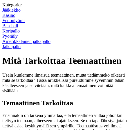
Kategorier
Jääkiekko
Kasino
Vedonlyönti
Baseball
Koripallo
Pyöräily
Amerikkalainen jalkapallo
Jalkapallo
Mitä Tarkoittaa Teemaattinen
Usein kuulemme ilmaisua teemaattinen, mutta tiedämmekö oikeasti
mitä se tarkoittaa? Tässä artikkelissa pureudumme syvemmin tähän
käsitteeseen ja selvitetään, mitä kaikkea temaattinen voi pitää
sisällään.
Temaattinen Tarkoittaa
Ensinnäkin on tärkeää ymmärtää, että temaattinen viittaa johonkin
tiettyyn teemaan, aiheeseen tai ajatukseen. Se on tapa lähestyä jotain
tiettyä asiaa keskittymällä sen ympärille. Teemaattisuus voi ilmetä