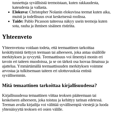
tunnettuja syvällisistä teemoistaan, kuten rakkaudesta,
kateudesta ja vallasta.
Elokuva:
Christopher Nolanin elokuvissa teemat kuten aika,
muisti ja todellisuus ovat keskeisessä roolissa.
Taide:
Pablo Picasson taiteessa näkyy usein teemoja kuten
sota, rauha ja ihmisen sisäinen ristiriita.
Yhteenveto
Yhteenvetona voidaan todeta, että teemaattinen tarkoittaa
keskittymistä tiettyyn teemaan tai aiheeseen, joka antaa sisällölle
merkityksen ja syvyyttä. Teemaattisuus voi ilmentyä monin eri
tavoin eri taiteen muodoissa, ja se on tärkeä osa luovaa ilmaisua ja
ajattelua. Ymmärtämällä teemaattisuuden merkityksen voimme
arvostaa ja tulkitsemaan taiteen eri ulottuvuuksia entistä
syvällisemmin.
Mitä temaattinen tarkoittaa kirjallisuudessa?
Kirjallisuudessa temaattinen viittaa teoksen pääteemaan tai
keskeiseen aiheeseen, joka toistuu ja kehittyy tarinan edetessä.
Teeman avulla kirjailija voi välittää syvällisempiä viestejä ja luoda
yhtenäisyyttä teoksen eri osien välille.