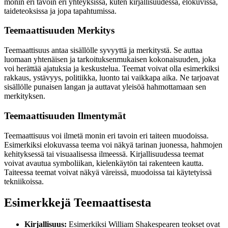
monin eri tavoin eri yhteyksissä, kuten kirjallisuudessa, elokuvissa,
taideteoksissa ja jopa tapahtumissa.
Teemaattisuuden Merkitys
Teemaattisuus antaa sisällölle syvyyttä ja merkitystä. Se auttaa
luomaan yhtenäisen ja tarkoituksenmukaisen kokonaisuuden, joka
voi herättää ajatuksia ja keskustelua. Teemat voivat olla esimerkiksi
rakkaus, ystävyys, politiikka, luonto tai vaikkapa aika. Ne tarjoavat
sisällölle punaisen langan ja auttavat yleisöä hahmottamaan sen
merkityksen.
Teemaattisuuden Ilmentymät
Teemaattisuus voi ilmetä monin eri tavoin eri taiteen muodoissa.
Esimerkiksi elokuvassa teema voi näkyä tarinan juonessa, hahmojen
kehityksessä tai visuaalisessa ilmeessä. Kirjallisuudessa teemat
voivat avautua symboliikan, kielenkäytön tai rakenteen kautta.
Taiteessa teemat voivat näkyä väreissä, muodoissa tai käytetyissä
tekniikoissa.
Esimerkkejä Teemaattisesta
Kirjallisuus:
Esimerkiksi William Shakespearen teokset ovat