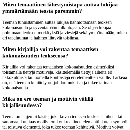
Miten temaattinen lähestymistapa auttaa lukijaa
ymmärtämään teosta paremmin?
Teeman tunnistaminen auttaa lukijaa hahmottamaan teoksen
kokonaisuutta ja syventämään tulkintojaan. Se ohjaa lukijaa
pohtimaan teoksen merkityksiä ja viestejä sekä ymmärtämään, miten
eri tapahtumat ja hahmot liittyvät toisiinsa.
Miten kirjailija voi rakentaa temaattisen
kokonaisuuden teokseensa?
Kirjailija voi rakentaa temaattisen kokonaisuuden esimerkiksi
toistamalla tiettyjä motiiveja, käsittelemällä tiettyjä aiheita eri
näkökulmista tai luomalla kontrasteja eri elementtien välille. Tärkeää
on, että teeman kehittely on johdonmukaista ja tukee tarinan
kokonaisuutta.
Mikä on ero teeman ja motiivin välillä
kirjallisuudessa?
Teema on laajempi käsite, joka kuvaa teoksen keskeistä aihetta tai
sanomaa, kun taas motiivi on konkreettinen elementti, kuten symboli
tai toistuva elementti, joka tukee teeman kehittelyä. Motiivit voivat