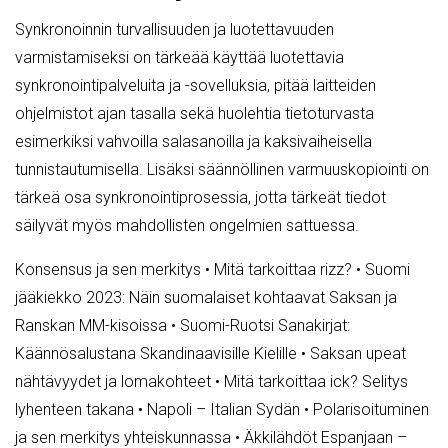
Synkronoinnin turvallisuuden ja luotettavuuden
varmistamiseksi on tärkeää käyttää luotettavia
synkronointipalveluita ja -sovelluksia, pitää laitteiden
ohjelmistot ajan tasalla sekä huolehtia tietoturvasta
esimerkiksi vahvoilla salasanoilla ja kaksivaiheisella
tunnistautumisella. Lisäksi säännöllinen varmuuskopiointi on
tärkeä osa synkronointiprosessia, jotta tärkeät tiedot
säilyvät myös mahdollisten ongelmien sattuessa.
Konsensus ja sen merkitys
•
Mitä tarkoittaa rizz?
•
Suomi
jääkiekko 2023: Näin suomalaiset kohtaavat Saksan ja
Ranskan MM-kisoissa
•
Suomi-Ruotsi Sanakirjat:
Käännösalustana Skandinaavisille Kielille
•
Saksan upeat
nähtävyydet ja lomakohteet
•
Mitä tarkoittaa ick? Selitys
lyhenteen takana
•
Napoli – Italian Sydän
•
Polarisoituminen
ja sen merkitys yhteiskunnassa
•
Äkkilähdöt Espanjaan –