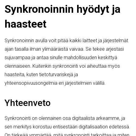
Synkronoinnin hyödyt ja
haasteet
Synkronoinnin avulla voit pitää kaikki laitteet ja järjestelmät
ajan tasalla ilman ylimääräistä vaivaa. Se tekee arjestasi
sujuvampaa ja antaa sinulle mahdollisuuden keskittyä
olennaiseen. Kuitenkin synkronointi voi aiheuttaa myös
haasteita, kuten tietoturvariskejä ja
yhteensopivuusongelmia eri järjestelmien välillä.
Yhteenveto
Synkronointi on olennainen osa digitaalista arkeamme, ja
sen merkitys korostuu entisestään digitalisaation edetessä.
On tärkeää ymmärtää, mitä synkronointi tarkoittaa ja miten