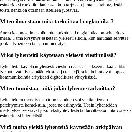
esimerkiksi ruokailutilanteissa, kun tarjotaan juotavaa tai pyydetään
toista henkilöä ottamaan itselleen juotavaa.
Miten ilmaistaan mitä tarkoittaa l englanniksi?
Suora käännös ilmaisulle mitä tarkoittaa l englanniksi on what does l
mean. Tämä kysymys esitetään yleisesti silloin, kun halutaan selvittää
jonkin lyhenteen tai sanan merkitys.
Miksi lyhenteitä käytetään yleisesti viestinnässä?
Lyhenteitä käytetään yleisesti viestinnässä säästääkseen aikaa ja tilaa.
Ne auttavat tiivistämään viestejä ja tekstejä, sekä helpottavat nopeaa
kommunikointia erityisesti digitaalisissa yhteyksissä.
Miten tunnistaa, mitä jokin lyhenne tarkoittaa?
Lyhenteiden merkityksen tunnistaminen voi vaatia hieman
perehtymistä kontekstiin, jossa ne esiintyvät. Usein lyhenteiden
merkitykset selviävät joko tekstiyhteydestä tai tarvittaessa niitä voi etsiä
esimerkiksi internetistä.
Mitä muita yleisiä lyhenteitä käytetään arkipäivän