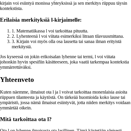
kirjain voi esiintyä monissa yhteyksissä ja sen merkitys riippuu täysin
kontekstista.
Erilaisia merkityksiä l-kirjaimelle:
1. Matematiikassa l voi tarkoittaa pituutta.
2. Lyhenteenä l voi viitata esimerkiksi litraan tilavuusmittana.
3. Kirjain voi myös olla osa lausetta tai sanaa ilman erityistä
merkitystä.
Jos kyseessä on jokin erikoisalan lyhenne tai termi, l voi viitata
johonkin hyvin spesifiin käsitteeseen, joka vaatii tarkempaa kontekstia
ymmärrettäväksi.
Yhteenveto
Kuten näemme, ilmaisut ota l ja l voivat tarkoittaa monenlaisia asioita
riippuen tilanteesta ja käytöstä. On tärkeää huomioida koko lause tai
ympäristö, jossa nämä ilmaisut esiintyvät, jotta niiden merkitys voidaan
ymmärtää oikein.
Mitä tarkoittaa ota l?
Ota l on lyhenne ilmaisusta ota lasillinen. Tämä käytetään yleisesti