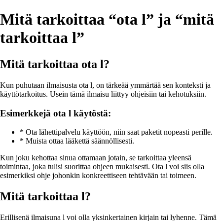
Mitä tarkoittaa “ota l” ja “mitä
tarkoittaa l”
Mitä tarkoittaa ota l?
Kun puhutaan ilmaisusta ota l, on tärkeää ymmärtää sen konteksti ja
käyttötarkoitus. Usein tämä ilmaisu liittyy ohjeisiin tai kehotuksiin.
Esimerkkejä ota l käytöstä:
* Ota lähettipalvelu käyttöön, niin saat paketit nopeasti perille.
* Muista ottaa lääkettä säännöllisesti.
Kun joku kehottaa sinua ottamaan jotain, se tarkoittaa yleensä
toimintaa, joka tulisi suorittaa ohjeen mukaisesti. Ota l voi siis olla
esimerkiksi ohje johonkin konkreettiseen tehtävään tai toimeen.
Mitä tarkoittaa l?
Erillisenä ilmaisuna l voi olla yksinkertainen kirjain tai lyhenne. Tämä