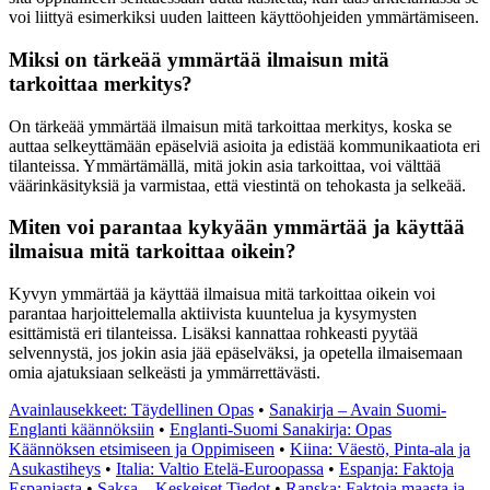
voi liittyä esimerkiksi uuden laitteen käyttöohjeiden ymmärtämiseen.
Miksi on tärkeää ymmärtää ilmaisun mitä
tarkoittaa merkitys?
On tärkeää ymmärtää ilmaisun mitä tarkoittaa merkitys, koska se
auttaa selkeyttämään epäselviä asioita ja edistää kommunikaatiota eri
tilanteissa. Ymmärtämällä, mitä jokin asia tarkoittaa, voi välttää
väärinkäsityksiä ja varmistaa, että viestintä on tehokasta ja selkeää.
Miten voi parantaa kykyään ymmärtää ja käyttää
ilmaisua mitä tarkoittaa oikein?
Kyvyn ymmärtää ja käyttää ilmaisua mitä tarkoittaa oikein voi
parantaa harjoittelemalla aktiivista kuuntelua ja kysymysten
esittämistä eri tilanteissa. Lisäksi kannattaa rohkeasti pyytää
selvennystä, jos jokin asia jää epäselväksi, ja opetella ilmaisemaan
omia ajatuksiaan selkeästi ja ymmärrettävästi.
Avainlausekkeet: Täydellinen Opas
•
Sanakirja – Avain Suomi-
Englanti käännöksiin
•
Englanti-Suomi Sanakirja: Opas
Käännöksen etsimiseen ja Oppimiseen
•
Kiina: Väestö, Pinta-ala ja
Asukastiheys
•
Italia: Valtio Etelä-Euroopassa
•
Espanja: Faktoja
Espanjasta
•
Saksa – Keskeiset Tiedot
•
Ranska: Faktoja maasta ja