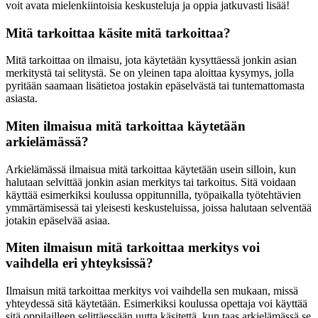
voit avata mielenkiintoisia keskusteluja ja oppia jatkuvasti lisää!
Mitä tarkoittaa käsite mitä tarkoittaa?
Mitä tarkoittaa on ilmaisu, jota käytetään kysyttäessä jonkin asian
merkitystä tai selitystä. Se on yleinen tapa aloittaa kysymys, jolla
pyritään saamaan lisätietoa jostakin epäselvästä tai tuntemattomasta
asiasta.
Miten ilmaisua mitä tarkoittaa käytetään
arkielämässä?
Arkielämässä ilmaisua mitä tarkoittaa käytetään usein silloin, kun
halutaan selvittää jonkin asian merkitys tai tarkoitus. Sitä voidaan
käyttää esimerkiksi koulussa oppitunnilla, työpaikalla työtehtävien
ymmärtämisessä tai yleisesti keskusteluissa, joissa halutaan selventää
jotakin epäselvää asiaa.
Miten ilmaisun mitä tarkoittaa merkitys voi
vaihdella eri yhteyksissä?
Ilmaisun mitä tarkoittaa merkitys voi vaihdella sen mukaan, missä
yhteydessä sitä käytetään. Esimerkiksi koulussa opettaja voi käyttää
sitä oppilailleen selittäessään uutta käsitettä, kun taas arkielämässä se