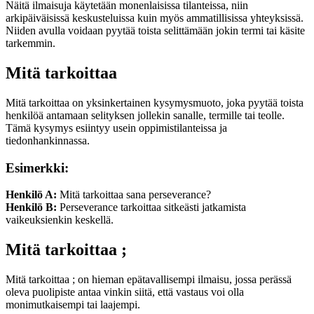
Näitä ilmaisuja käytetään monenlaisissa tilanteissa, niin
arkipäiväisissä keskusteluissa kuin myös ammatillisissa yhteyksissä.
Niiden avulla voidaan pyytää toista selittämään jokin termi tai käsite
tarkemmin.
Mitä tarkoittaa
Mitä tarkoittaa on yksinkertainen kysymysmuoto, joka pyytää toista
henkilöä antamaan selityksen jollekin sanalle, termille tai teolle.
Tämä kysymys esiintyy usein oppimistilanteissa ja
tiedonhankinnassa.
Esimerkki:
Henkilö A:
Mitä tarkoittaa sana perseverance?
Henkilö B:
Perseverance tarkoittaa sitkeästi jatkamista
vaikeuksienkin keskellä.
Mitä tarkoittaa ;
Mitä tarkoittaa ; on hieman epätavallisempi ilmaisu, jossa perässä
oleva puolipiste antaa vinkin siitä, että vastaus voi olla
monimutkaisempi tai laajempi.