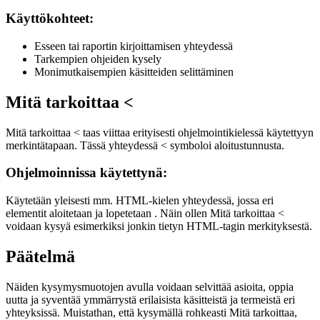
Käyttökohteet:
Esseen tai raportin kirjoittamisen yhteydessä
Tarkempien ohjeiden kysely
Monimutkaisempien käsitteiden selittäminen
Mitä tarkoittaa <
Mitä tarkoittaa < taas viittaa erityisesti ohjelmointikielessä käytettyyn
merkintätapaan. Tässä yhteydessä < symboloi aloitustunnusta.
Ohjelmoinnissa käytettynä:
Käytetään yleisesti mm. HTML-kielen yhteydessä, jossa eri
elementit aloitetaan
ja lopetetaan
. Näin ollen Mitä tarkoittaa <
voidaan kysyä esimerkiksi jonkin tietyn HTML-tagin merkityksestä.
Päätelmä
Näiden kysymysmuotojen avulla voidaan selvittää asioita, oppia
uutta ja syventää ymmärrystä erilaisista käsitteistä ja termeistä eri
yhteyksissä. Muistathan, että kysymällä rohkeasti Mitä tarkoittaa,