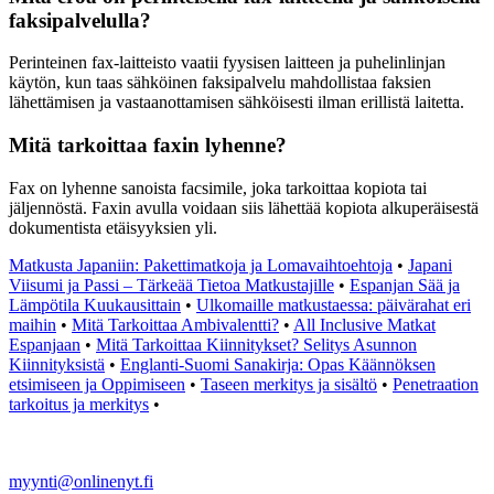
faksipalvelulla?
Perinteinen fax-laitteisto vaatii fyysisen laitteen ja puhelinlinjan
käytön, kun taas sähköinen faksipalvelu mahdollistaa faksien
lähettämisen ja vastaanottamisen sähköisesti ilman erillistä laitetta.
Mitä tarkoittaa faxin lyhenne?
Fax on lyhenne sanoista facsimile, joka tarkoittaa kopiota tai
jäljennöstä. Faxin avulla voidaan siis lähettää kopiota alkuperäisestä
dokumentista etäisyyksien yli.
Matkusta Japaniin: Pakettimatkoja ja Lomavaihtoehtoja
•
Japani
Viisumi ja Passi – Tärkeää Tietoa Matkustajille
•
Espanjan Sää ja
Lämpötila Kuukausittain
•
Ulkomaille matkustaessa: päivärahat eri
maihin
•
Mitä Tarkoittaa Ambivalentti?
•
All Inclusive Matkat
Espanjaan
•
Mitä Tarkoittaa Kiinnitykset? Selitys Asunnon
Kiinnityksistä
•
Englanti-Suomi Sanakirja: Opas Käännöksen
etsimiseen ja Oppimiseen
•
Taseen merkitys ja sisältö
•
Penetraation
tarkoitus ja merkitys
•
myynti@onlinenyt.fi