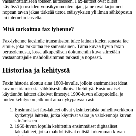
vastaanottamiseen toiseen laitteeseen. Fax-laitteet ovat olleet
käytössä jo useiden vuosikymmenten ajan, ja ne ovat tarjonneet
nopean tavan jakaa tärkeää tietoa etäisyyksien yli ilman sähköpostin
tai internetin tarvetta.
Mitä tarkoittaa fax lyhenne?
Fax-lyhenne facsimile transmission tulee latinan kielen sanasta fac
simile, joka tarkoittaa tee samanlainen. Tämä kuvaa hyvin faxin
perusolemusta, jossa alkuperäisen dokumentin kuva siirretään
vastaanottajalle mahdollisimman tarkasti ja nopeasti.
Historiaa ja kehitystä
Faxin historia ulottuu aina 1800-luvulle, jolloin ensimmäiset ideat
kuvan siirtämisestä sähköisesti alkoivat kehittyä. Ensimmäiset
käytännön laitteet alkoivat ilmestyä 1900-luvun alkupuolella, ja
niiden kehitys on jatkunut aina nykypäivään asti.
Ensimmäiset fax-laitteet olivat yksinkertaisia puhelinverkkoon
kytkettyjä laitteita, jotka käyttivät valoa ja valokennoja kuvan
siirtämiseen.
1960-luvun lopulla kehitettiin ensimmäiset digitaaliset
faksilaitteet, jotka mahdollistivat entistä tarkemman kuvan