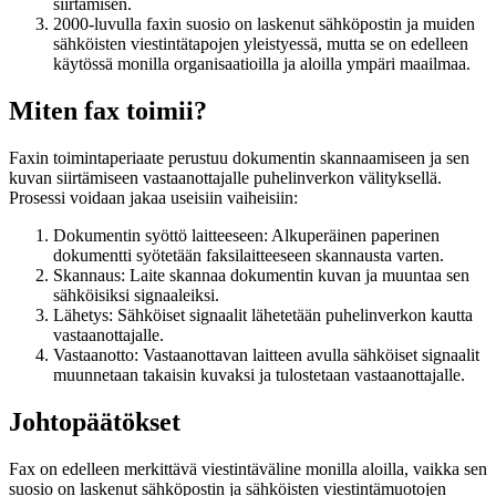
siirtämisen.
2000-luvulla faxin suosio on laskenut sähköpostin ja muiden
sähköisten viestintätapojen yleistyessä, mutta se on edelleen
käytössä monilla organisaatioilla ja aloilla ympäri maailmaa.
Miten fax toimii?
Faxin toimintaperiaate perustuu dokumentin skannaamiseen ja sen
kuvan siirtämiseen vastaanottajalle puhelinverkon välityksellä.
Prosessi voidaan jakaa useisiin vaiheisiin:
Dokumentin syöttö laitteeseen: Alkuperäinen paperinen
dokumentti syötetään faksilaitteeseen skannausta varten.
Skannaus: Laite skannaa dokumentin kuvan ja muuntaa sen
sähköisiksi signaaleiksi.
Lähetys: Sähköiset signaalit lähetetään puhelinverkon kautta
vastaanottajalle.
Vastaanotto: Vastaanottavan laitteen avulla sähköiset signaalit
muunnetaan takaisin kuvaksi ja tulostetaan vastaanottajalle.
Johtopäätökset
Fax on edelleen merkittävä viestintäväline monilla aloilla, vaikka sen
suosio on laskenut sähköpostin ja sähköisten viestintämuotojen