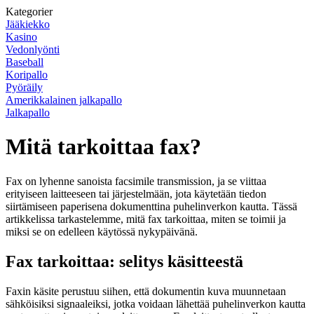
Kategorier
Jääkiekko
Kasino
Vedonlyönti
Baseball
Koripallo
Pyöräily
Amerikkalainen jalkapallo
Jalkapallo
Mitä tarkoittaa fax?
Fax on lyhenne sanoista facsimile transmission, ja se viittaa
erityiseen laitteeseen tai järjestelmään, jota käytetään tiedon
siirtämiseen paperisena dokumenttina puhelinverkon kautta. Tässä
artikkelissa tarkastelemme, mitä fax tarkoittaa, miten se toimii ja
miksi se on edelleen käytössä nykypäivänä.
Fax tarkoittaa: selitys käsitteestä
Faxin käsite perustuu siihen, että dokumentin kuva muunnetaan
sähköisiksi signaaleiksi, jotka voidaan lähettää puhelinverkon kautta