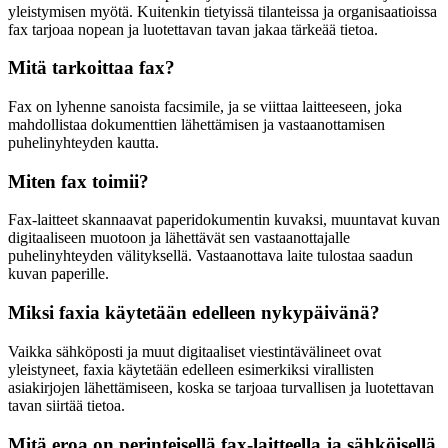
yleistymisen myötä. Kuitenkin tietyissä tilanteissa ja organisaatioissa
fax tarjoaa nopean ja luotettavan tavan jakaa tärkeää tietoa.
Mitä tarkoittaa fax?
Fax on lyhenne sanoista facsimile, ja se viittaa laitteeseen, joka
mahdollistaa dokumenttien lähettämisen ja vastaanottamisen
puhelinyhteyden kautta.
Miten fax toimii?
Fax-laitteet skannaavat paperidokumentin kuvaksi, muuntavat kuvan
digitaaliseen muotoon ja lähettävät sen vastaanottajalle
puhelinyhteyden välityksellä. Vastaanottava laite tulostaa saadun
kuvan paperille.
Miksi faxia käytetään edelleen nykypäivänä?
Vaikka sähköposti ja muut digitaaliset viestintävälineet ovat
yleistyneet, faxia käytetään edelleen esimerkiksi virallisten
asiakirjojen lähettämiseen, koska se tarjoaa turvallisen ja luotettavan
tavan siirtää tietoa.
Mitä eroa on perinteisellä fax-laitteella ja sähköisellä