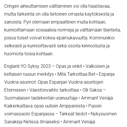
Cringen aiheuttamisen välttäminen voi olla haastavaa,
mutta tärkeintä on olla tietoinen omasta käytöksestä ja
sanoista. Pyri olemaan empaattinen muita kohtaan,
kunnioittamaan sosiaalisia normeja ja välttämään tilanteita,
joissa toiset voivat kokea epämukavuutta. Kommunikoi
selkeästi ja kunnioittavasti sekä osoita kiinnostusta ja
huomiota toisia kohtaan.
Englanti YO Syksy 2023 – Opas ja vinkit
•
Valkoisen ja
keltaisen ruusun merkitys
•
Mitä Tarkoittaa Bet
•
Espanja
Vuokra-asunnot: Opas Espanjan Vuokra-asuntojen
Etsimiseen
•
Väestönvaihto tarkoittaa
•
Olli Saksa –
Suomalaisen taidekentän uranuurtaja
•
Ammarit Venäjä:
Kaikenkattava opas uutisiin Amppareista
•
Passin
voimassaolo Espanjassa – Tärkeät tiedot
•
Nykysuomen
Sanakirja Netissä Ilmaiseksi
•
Ammarit Venäjä: