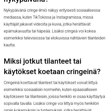
Nykypäivänä cringe-ilmiö näkyy erityisesti sosiaalisessa
mediassa, kuten TikTokissa ja Instagramissa, missä
käyttäjät jakavat videoita ja kuvia, jotka herättävät
epämukavuutta tai häpeää. Lisäksi cringeä voi kokea
esimerkiksi televisiossa tai elokuvissa nähtävien tilanteiden
kautta.
Miksi jotkut tilanteet tai
käytökset koetaan cringeinä?
Cringeinä koettavat tilanteet tai käytökset voivat liittyä
esimerkiksi sosiaalisiin normeihin, kuten epäasialliseen
käytökseen tai tilanteisiin, joissa henkilö ei osaa käyttäytyä
sopivalla tavalla. Lisäksi cringe voi liittyä myös henkilön
omiin kokemuksiin ja tuntemuksiin, jotka herättävät