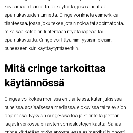
kuvaamaan tilannetta tai käytöstä, joka aiheuttaa
epämukavuuden tunnetta. Cringe voi ilmetä esimerkiksi
tilanteessa, jossa joku tekee jotain noloa tai sopimatonta,
mikä saa katsojan tuntemaan myötähäpeää tai
epämukavuutta. Cringe voi liittyä niin fyysisiin eleisiin,
puheeseen kuin käyttäytymiseenkin.
Mitä cringe tarkoittaa
käytännössä
Cringea voi kokea monissa eri tilanteissa, kuten julkisissa
puheissa, sosiaalisessa mediassa, elokuvissa tai television
ohjelmissa. Nykyisin cringe-sisältöä ja -tilanteita jaetaan
laajasti verkossa erilaisten somealustojen kautta. Sanaa
cringe käytetään myös arvostellessa esimerkiksi huonosti