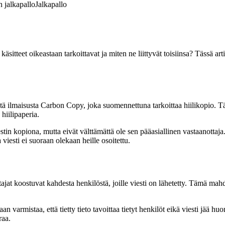
 jalkapallo
Jalkapallo
äsitteet oikeastaan tarkoittavat ja miten ne liittyvät toisiinsa? Tässä
ä ilmaisusta Carbon Copy, joka suomennettuna tarkoittaa hiilikopio. Tä
hiilipaperia.
tin kopiona, mutta eivät välttämättä ole sen pääasiallinen vastaanottaja.
 viesti ei suoraan olekaan heille osoitettu.
ajat koostuvat kahdesta henkilöstä, joille viesti on lähetetty. Tämä mahdo
an varmistaa, että tietty tieto tavoittaa tietyt henkilöt eikä viesti jää
raa.