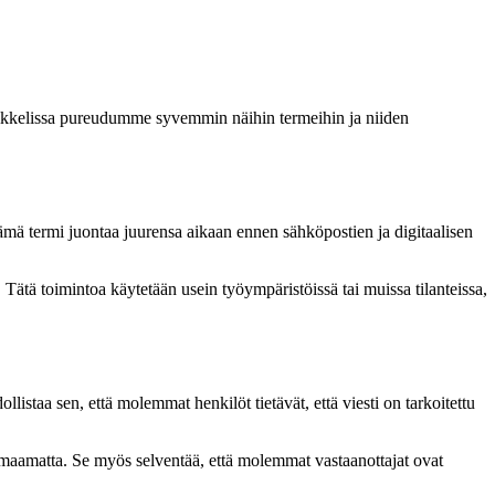
 artikkelissa pureudumme syvemmin näihin termeihin ja niiden
mä termi juontaa juurensa aikaan ennen sähköpostien ja digitaalisen
 Tätä toimintoa käytetään usein työympäristöissä tai muissa tilanteissa,
llistaa sen, että molemmat henkilöt tietävät, että viesti on tarkoitettu
 huomaamatta. Se myös selventää, että molemmat vastaanottajat ovat