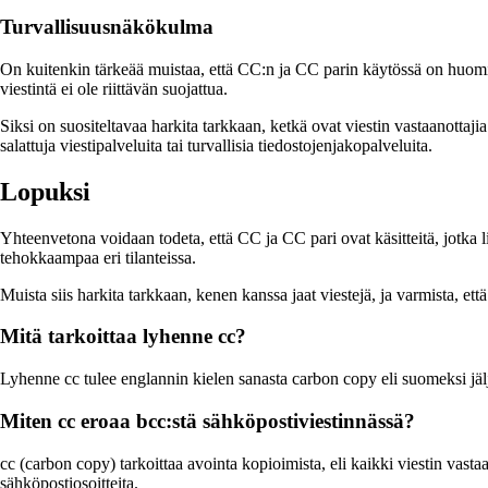
Turvallisuusnäkökulma
On kuitenkin tärkeää muistaa, että CC:n ja CC parin käytössä on huomioita
viestintä ei ole riittävän suojattua.
Siksi on suositeltavaa harkita tarkkaan, ketkä ovat viestin vastaanottajia
salattuja viestipalveluita tai turvallisia tiedostojenjakopalveluita.
Lopuksi
Yhteenvetona voidaan todeta, että CC ja CC pari ovat käsitteitä, jotka 
tehokkaampaa eri tilanteissa.
Muista siis harkita tarkkaan, kenen kanssa jaat viestejä, ja varmista, että
Mitä tarkoittaa lyhenne cc?
Lyhenne cc tulee englannin kielen sanasta carbon copy eli suomeksi jälj
Miten cc eroaa bcc:stä sähköpostiviestinnässä?
cc (carbon copy) tarkoittaa avointa kopioimista, eli kaikki viestin vasta
sähköpostiosoitteita.