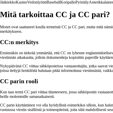
Jääkiekko
Kasino
Vedonlyönti
Baseball
Koripallo
Pyöräily
Amerikkalainen
Mitä tarkoittaa CC ja CC pari?
Monet ovat saattaneet kuulla termeistä CC ja CC pari, mutta mitä nämä k
merkitykseen.
CC:n merkitys
Ensinnäkin on tärkeää ymmärtää, että CC on lyhenne englanninkielisest
viestinnän aikakautta, jolloin dokumentteja kopioitiin paperille käyttäen 
Nykypäivänä CC viittaa sähköposteissa vastaanottajiin, jotka saavat vies
joissa tiettyjä henkilöitä halutaan pitää informoituna viestinnästä, vaikka
CC parin rooli
Kun taas termi CC pari viittaa tilanteeseen, jossa sähköpostin vastaanott
heille molemmille samanaikaisesti.
CC parin käyttäminen voi olla hyödyllistä esimerkiksi silloin, kun haluta
vastuussa viestin sisällöstä ja toimenpiteistä, joita siitä mahdollisesti seu