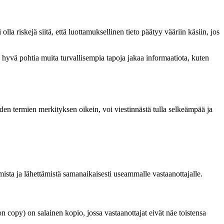
a riskejä siitä, että luottamuksellinen tieto päätyy vääriin käsiin, jos
ina hyvä pohtia muita turvallisempia tapoja jakaa informaatiota, kuten
iden termien merkityksen oikein, voi viestinnästä tulla selkeämpää ja
ista ja lähettämistä samanaikaisesti useammalle vastaanottajalle.
on copy) on salainen kopio, jossa vastaanottajat eivät näe toistensa