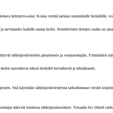
va tietoturva-asiat. Koska viestiä jaetaan useammalle henkilölle, voi oll
 ja tarvitaanko kaikille samat tiedot. Sensitiivisten tietojen osalta on a
liittyvät sähköpostiviestien jakamiseen ja vastaanottajiin. Ymmärtäen nä
 tiedot saavuttavat oikeat henkilöt turvallisesti ja tehokkaasti.
ennös. Sitä käytetään sähköpostiviesteissä tarkoittamaan viestin kopioim
anottajat näkevät toistensa sähköpostiosoitteet. Toisaalta bcc (blind carb