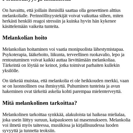
On havaittu, että joillain ihmisillä saattaa olla geneettinen alttius
melankolialle. Perinnöllisyystekijät voivat vaikuttaa siihen, miten
herkästi henkilö reagoi stressiin ja kuinka hyvin hän kykenee
käsittelemään vaikeita tunteita.
Melankolian hoito
Melankolian hoitaminen voi vaatia monipuolista lähestymistapaa.
Psykoterapia, lääkehoito, liikunta, terveellinen ruokavalio, lepo ja
rentoutuminen voivat kaikki auttaa lievittämään melankoliaa.
Tärkeintä on löytää ne keinot, jotka toimivat parhaiten kullekin
yksilölle.
On tärkeää muistaa, että melankolia ei ole heikkouden merkki, vaan
se on luonnollinen osa ihmisyyttä. Puhuminen tunteista ja avun
hakeminen ovat tärkeitä askelia kohti parempaa mielenterveyttä.
Mitä melankolinen tarkoittaa?
Melankolinen tarkoittaa synkkää, alakuloista tai haikeaa mielialaa,
joka usein liittyy suruun, kaipaukseen tai masennukseen. Melankolia
voi ilmetä myös taiteessa, musiikissa ja kirjallisuudessa luoden
syvyyttä ja tunnetta teoksiin.