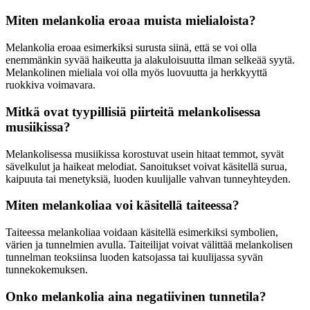
Miten melankolia eroaa muista mielialoista?
Melankolia eroaa esimerkiksi surusta siinä, että se voi olla
enemmänkin syvää haikeutta ja alakuloisuutta ilman selkeää syytä.
Melankolinen mieliala voi olla myös luovuutta ja herkkyyttä
ruokkiva voimavara.
Mitkä ovat tyypillisiä piirteitä melankolisessa
musiikissa?
Melankolisessa musiikissa korostuvat usein hitaat temmot, syvät
sävelkulut ja haikeat melodiat. Sanoitukset voivat käsitellä surua,
kaipuuta tai menetyksiä, luoden kuulijalle vahvan tunneyhteyden.
Miten melankoliaa voi käsitellä taiteessa?
Taiteessa melankoliaa voidaan käsitellä esimerkiksi symbolien,
värien ja tunnelmien avulla. Taiteilijat voivat välittää melankolisen
tunnelman teoksiinsa luoden katsojassa tai kuulijassa syvän
tunnekokemuksen.
Onko melankolia aina negatiivinen tunnetila?