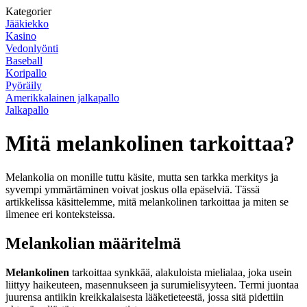
Kategorier
Jääkiekko
Kasino
Vedonlyönti
Baseball
Koripallo
Pyöräily
Amerikkalainen jalkapallo
Jalkapallo
Mitä melankolinen tarkoittaa?
Melankolia on monille tuttu käsite, mutta sen tarkka merkitys ja
syvempi ymmärtäminen voivat joskus olla epäselviä. Tässä
artikkelissa käsittelemme, mitä melankolinen tarkoittaa ja miten se
ilmenee eri konteksteissa.
Melankolian määritelmä
Melankolinen
tarkoittaa synkkää, alakuloista mielialaa, joka usein
liittyy haikeuteen, masennukseen ja surumielisyyteen. Termi juontaa
juurensa antiikin kreikkalaisesta lääketieteestä, jossa sitä pidettiin