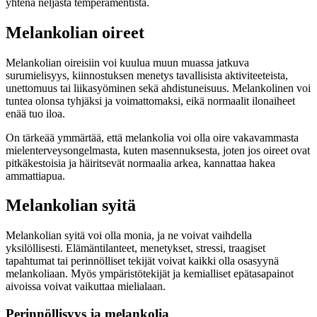
yhtenä neljästä temperamentista.
Melankolian oireet
Melankolian oireisiin voi kuulua muun muassa jatkuva
surumielisyys, kiinnostuksen menetys tavallisista aktiviteeteista,
unettomuus tai liikasyöminen sekä ahdistuneisuus. Melankolinen voi
tuntea olonsa tyhjäksi ja voimattomaksi, eikä normaalit ilonaiheet
enää tuo iloa.
On tärkeää ymmärtää, että melankolia voi olla oire vakavammasta
mielenterveysongelmasta, kuten masennuksesta, joten jos oireet ovat
pitkäkestoisia ja häiritsevät normaalia arkea, kannattaa hakea
ammattiapua.
Melankolian syitä
Melankolian syitä voi olla monia, ja ne voivat vaihdella
yksilöllisesti. Elämäntilanteet, menetykset, stressi, traagiset
tapahtumat tai perinnölliset tekijät voivat kaikki olla osasyynä
melankoliaan. Myös ympäristötekijät ja kemialliset epätasapainot
aivoissa voivat vaikuttaa mielialaan.
Perinnöllisyys ja melankolia