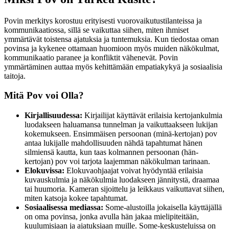
Povin merkitys korostuu erityisesti vuorovaikutustilanteissa ja
kommunikaatiossa, sillä se vaikuttaa siihen, miten ihmiset
ymmärtävät toistensa ajatuksia ja tuntemuksia. Kun tiedostaa oman
povinsa ja kykenee ottamaan huomioon myös muiden näkökulmat,
kommunikaatio paranee ja konfliktit vähenevät. Povin
ymmärtäminen auttaa myös kehittämään empatiakykyä ja sosiaalisia
taitoja.
Mitä Pov voi Olla?
Kirjallisuudessa:
Kirjailijat käyttävät erilaisia kertojankulmia
luodakseen haluamansa tunnelman ja vaikuttaakseen lukijan
kokemukseen. Ensimmäisen persoonan (minä-kertojan) pov
antaa lukijalle mahdollisuuden nähdä tapahtumat hänen
silmiensä kautta, kun taas kolmannen persoonan (hän-
kertojan) pov voi tarjota laajemman näkökulman tarinaan.
Elokuvissa:
Elokuvaohjaajat voivat hyödyntää erilaisia
kuvauskulmia ja näkökulmia luodakseen jännitystä, draamaa
tai huumoria. Kameran sijoittelu ja leikkaus vaikuttavat siihen,
miten katsoja kokee tapahtumat.
Sosiaalisessa mediassa:
Some-alustoilla jokaisella käyttäjällä
on oma povinsa, jonka avulla hän jakaa mielipiteitään,
kuulumisiaan ja ajatuksiaan muille. Some-keskusteluissa on