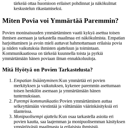
tärkeää ottaa huomioon erilaiset pohdinnat ja näkökulmat
keskustelun rikastamiseksi.
Miten Povia voi Ymmärtää Paremmin?
Povien moninaisuuden ymmärtäminen vaatii kykyä asettua toisen
ihmisen asemaan ja tarkastella maailmaa eri näkökulmista. Empatian
harjoittaminen ja avoin mieli auttavat hahmottamaan erilaisia povia
ja niiden vaikutuksia ihmisten ajatteluun ja toimintaan.
Kommunikaatiossa on tärkeää kuunnella toista ja pyrkiä
ymmärtämään hänen poviaan ilman ennakkoluuloja.
Mitä Hyötyä on Povien Tarkastelusta?
Empatian lisääntyminen:
Kun ymmärtää eri povien
merkityksen ja vaikutuksen, kykenee paremmin asettumaan
toisen henkilön asemaan ja ymmärtämään hänen
tuntemuksiaan.
Parempi kommunikaatio:
Povien ymmärtäminen auttaa
selkeyttämään viestintää ja välttämään väärinkäsityksiä eri
tilanteissa.
Monipuolisempi ajattelu:
Kun osaa tarkastella asioita eri
povien kautta, saa laajemman ja monipuolisemman käsityksen
ympäröivästä maailmasta ja erilaisista ihmisistä.