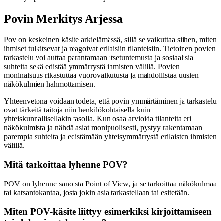
Povin Merkitys Arjessa
Pov on keskeinen käsite arkielämässä, sillä se vaikuttaa siihen, miten
ihmiset tulkitsevat ja reagoivat erilaisiin tilanteisiin. Tietoinen povien
tarkastelu voi auttaa parantamaan itsetuntemusta ja sosiaalisia
suhteita sekä edistää ymmärrystä ihmisten välillä. Povien
moninaisuus rikastuttaa vuorovaikutusta ja mahdollistaa uusien
näkökulmien hahmottamisen.
Yhteenvetona voidaan todeta, että povin ymmärtäminen ja tarkastelu
ovat tärkeitä taitoja niin henkilökohtaisella kuin
yhteiskunnallisellakin tasolla. Kun osaa arvioida tilanteita eri
näkökulmista ja nähdä asiat monipuolisesti, pystyy rakentamaan
parempia suhteita ja edistämään yhteisymmärrystä erilaisten ihmisten
välillä.
Mitä tarkoittaa lyhenne POV?
POV on lyhenne sanoista Point of View, ja se tarkoittaa näkökulmaa
tai katsantokantaa, josta jokin asia tarkastellaan tai esitetään.
Miten POV-käsite liittyy esimerkiksi kirjoittamiseen