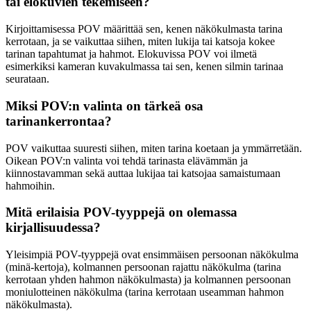
tai elokuvien tekemiseen?
Kirjoittamisessa POV määrittää sen, kenen näkökulmasta tarina
kerrotaan, ja se vaikuttaa siihen, miten lukija tai katsoja kokee
tarinan tapahtumat ja hahmot. Elokuvissa POV voi ilmetä
esimerkiksi kameran kuvakulmassa tai sen, kenen silmin tarinaa
seurataan.
Miksi POV:n valinta on tärkeä osa
tarinankerrontaa?
POV vaikuttaa suuresti siihen, miten tarina koetaan ja ymmärretään.
Oikean POV:n valinta voi tehdä tarinasta elävämmän ja
kiinnostavamman sekä auttaa lukijaa tai katsojaa samaistumaan
hahmoihin.
Mitä erilaisia POV-tyyppejä on olemassa
kirjallisuudessa?
Yleisimpiä POV-tyyppejä ovat ensimmäisen persoonan näkökulma
(minä-kertoja), kolmannen persoonan rajattu näkökulma (tarina
kerrotaan yhden hahmon näkökulmasta) ja kolmannen persoonan
moniulotteinen näkökulma (tarina kerrotaan useamman hahmon
näkökulmasta).