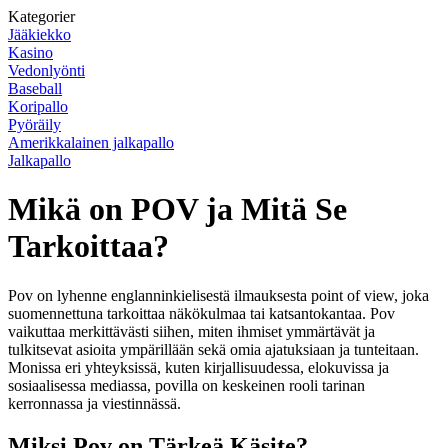
Kategorier
Jääkiekko
Kasino
Vedonlyönti
Baseball
Koripallo
Pyöräily
Amerikkalainen jalkapallo
Jalkapallo
Mikä on POV ja Mitä Se
Tarkoittaa?
Pov on lyhenne englanninkielisestä ilmauksesta point of view, joka
suomennettuna tarkoittaa näkökulmaa tai katsantokantaa. Pov
vaikuttaa merkittävästi siihen, miten ihmiset ymmärtävät ja
tulkitsevat asioita ympärillään sekä omia ajatuksiaan ja tunteitaan.
Monissa eri yhteyksissä, kuten kirjallisuudessa, elokuvissa ja
sosiaalisessa mediassa, povilla on keskeinen rooli tarinan
kerronnassa ja viestinnässä.
Miksi Pov on Tärkeä Käsite?