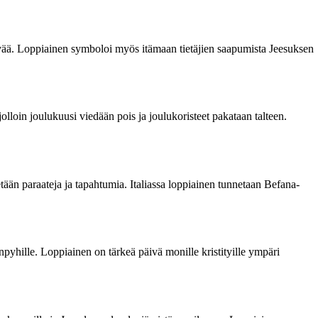
äivää. Loppiainen symboloi myös itämaan tietäjien saapumista Jeesuksen
lloin joulukuusi viedään pois ja joulukoristeet pakataan talteen.
etään paraateja ja tapahtumia. Italiassa loppiainen tunnetaan Befana-
npyhille. Loppiainen on tärkeä päivä monille kristityille ympäri