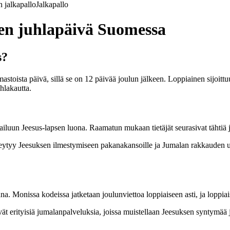
 jalkapallo
Jalkapallo
nen juhlapäivä Suomessa
s?
stoista päivä, sillä se on 12 päivää joulun jälkeen. Loppiainen sijoittu
hlakautta.
railuun Jeesus-lapsen luona. Raamatun mukaan tietäjät seurasivat tähtiä 
kiteytyy Jeesuksen ilmestymiseen pakanakansoille ja Jumalan rakkauden 
. Monissa kodeissa jatketaan joulunviettoa loppiaiseen asti, ja loppiais
vät erityisiä jumalanpalveluksia, joissa muistellaan Jeesuksen syntymää j