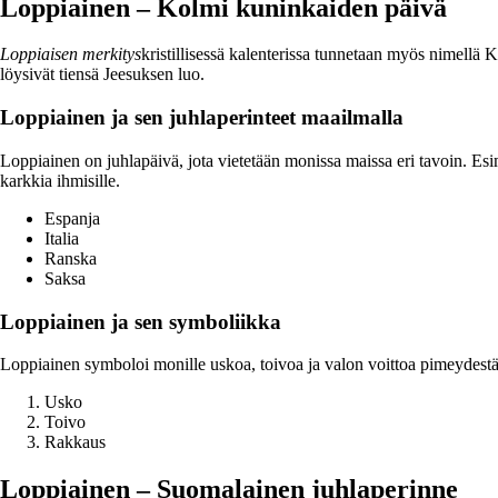
Loppiainen – Kolmi kuninkaiden päivä
Loppiaisen merkitys
kristillisessä kalenterissa tunnetaan myös nimellä K
löysivät tiensä Jeesuksen luo.
Loppiainen ja sen juhlaperinteet maailmalla
Loppiainen on juhlapäivä, jota vietetään monissa maissa eri tavoin. Esim
karkkia ihmisille.
Espanja
Italia
Ranska
Saksa
Loppiainen ja sen symboliikka
Loppiainen symboloi monille uskoa, toivoa ja valon voittoa pimeydestä
Usko
Toivo
Rakkaus
Loppiainen – Suomalainen juhlaperinne