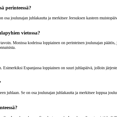
sä perinteessä?
e on osa joulunajan juhlakautta ja merkitsee Jeesuksen kasteen muistop
hlapyhien vietossa?
tavoin. Monissa kodeissa loppiainen on perinteinen joulunajan päätös, jo
nnaisista.
n. Esimerkiksi Espanjassa loppiainen on suuri juhlapäivä, jolloin järjest
?
teen juhlaan. Se on osa joulunajan juhlakautta ja merkitsee loppua joulu
inteessä?