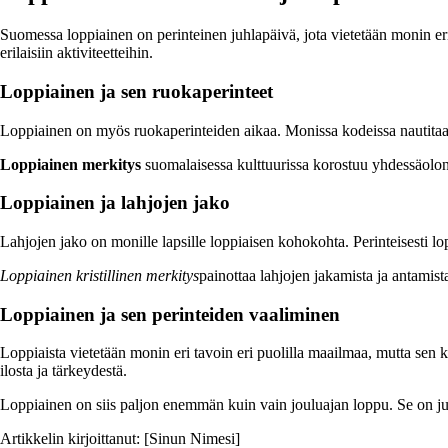
Suomessa loppiainen on perinteinen juhlapäivä, jota vietetään monin eri 
erilaisiin aktiviteetteihin.
Loppiainen ja sen ruokaperinteet
Loppiainen on myös ruokaperinteiden aikaa. Monissa kodeissa nautitaan l
Loppiainen merkitys
suomalaisessa kulttuurissa korostuu yhdessäolon 
Loppiainen ja lahjojen jako
Lahjojen jako on monille lapsille loppiaisen kohokohta. Perinteisesti lop
Loppiainen kristillinen merkitys
painottaa lahjojen jakamista ja antamist
Loppiainen ja sen perinteiden vaaliminen
Loppiaista vietetään monin eri tavoin eri puolilla maailmaa, mutta sen
ilosta ja tärkeydestä.
Loppiainen on siis paljon enemmän kuin vain jouluajan loppu. Se on j
Artikkelin kirjoittanut: [Sinun Nimesi]