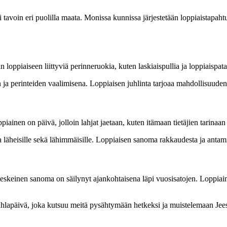
tavoin eri puolilla maata. Monissa kunnissa järjestetään loppiaistapahtu
oppiaiseen liittyviä perinneruokia, kuten laskiaispullia ja loppiaispata
ja perinteiden vaalimisena. Loppiaisen juhlinta tarjoaa mahdollisuuden v
piainen on päivä, jolloin lahjat jaetaan, kuten itämaan tietäjien tarinaa
a läheisille sekä lähimmäisille. Loppiaisen sanoma rakkaudesta ja antamise
 keskeinen sanoma on säilynyt ajankohtaisena läpi vuosisatojen. Loppia
uhlapäivä, joka kutsuu meitä pysähtymään hetkeksi ja muistelemaan Je