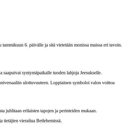
u tammikuun 6. päivälle ja sitä vietetään monissa maissa eri tavoin.
ja saapuivat syntymäpaikalle tuoden lahjoja Jeesukselle.
universaaliin ulottuvuuteen. Loppiainen symboloi valon voittoa
ta juhlitaan erilaisten tapojen ja perinteiden mukaan.
a tietäjien vierailua Betlehemissä.