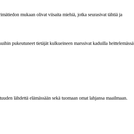
imätiedon mukaan olivat viisaita miehiä, jotka seurasivat tähtiä ja
asuihin pukeutuneet tietäjät kulkueineen marssivat kaduilla heittelemässä
totuuden lähdettä elämässään sekä tuomaan omat lahjansa maailmaan.