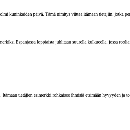
olmi kuninkaiden päivä. Tämä nimitys viittaa itämaan tietäjiin, jotka per
erkiksi Espanjassa loppiaista juhlitaan suurella kulkueella, jossa rooli
. Itämaan tietäjien esimerkki rohkaisee ihmisiä etsimään hyvyyden ja 