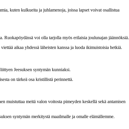
mia, kuten kulkueita ja juhlamenoja, joissa lapset voivat osallistua
a. Ruokapöydässä voi olla tarjolla myös erilaisia joulunajan jäännöksiä.
iettää aikaa yhdessä läheisten kanssa ja luoda ikimuistoisia hetkiä.
n liittyen Jeesuksen syntymän kunniaksi.
sta on tärkeä osa kristillistä perinnettä.
inen muistuttaa meitä valon voitosta pimeyden keskellä sekä antamisen
esuksen syntymän merkitystä maailmalle ja omalle elämällemme.