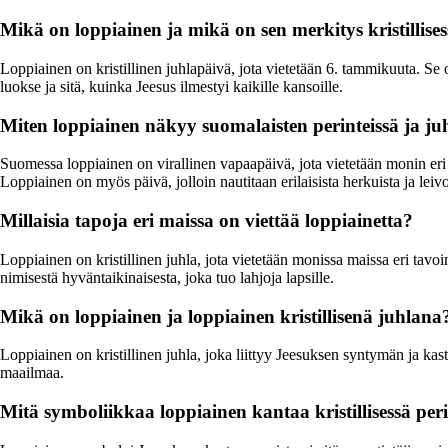
Mikä on loppiainen ja mikä on sen merkitys kristillises
Loppiainen on kristillinen juhlapäivä, jota vietetään 6. tammikuuta. S
luokse ja sitä, kuinka Jeesus ilmestyi kaikille kansoille.
Miten loppiainen näkyy suomalaisten perinteissä ja ju
Suomessa loppiainen on virallinen vapaapäivä, jota vietetään monin eri 
Loppiainen on myös päivä, jolloin nautitaan erilaisista herkuista ja leivo
Millaisia tapoja eri maissa on viettää loppiainetta?
Loppiainen on kristillinen juhla, jota vietetään monissa maissa eri tavoi
nimisestä hyväntaikinaisesta, joka tuo lahjoja lapsille.
Mikä on loppiainen ja loppiainen kristillisenä juhlana
Loppiainen on kristillinen juhla, joka liittyy Jeesuksen syntymän ja kas
maailmaa.
Mitä symboliikkaa loppiainen kantaa kristillisessä per