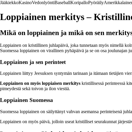
Jääkiekko
Kasino
Vedonlyönti
Baseball
Koripallo
Pyöräily
Amerikkalainen
Loppiainen merkitys – Kristilli
Mikä on loppiainen ja mikä on sen merkity
Loppiainen on kristillinen juhlapäivä, joka tunnetaan myös nimellä kolma
Suomessa loppiainen on virallinen pyhäpäivä ja se on osa joulunajan ju
Loppiainen ja sen perinteet
Loppiainen liittyy Jeesuksen syntymän tarinaan ja itämaan tietäjien vie
Loppiainen on myös loppiaisen merkitys
kristillisessä perinteessä 
pimeydestä sekä toivon ja ilon viestiä.
Loppiainen Suomessa
Suomessa loppiainen on säilyttänyt vahvan asemansa perinteisenä juhlana
Loppiainen on myös päivä, jolloin useat kristilliset seurakunnat järjestä