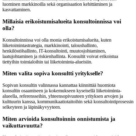
luominen markkinoilla sekä organisaation kehittäminen ja
kasvattaminen.
Millaisia erikoistumisalueita konsultoinnissa voi
olla?
Konsultoinnissa voi olla monia erikoistumisalueita, kuten
liiketoimintastrategia, markkinointi, taloushallinto,
henkilöstöhallinto, IT-konsultointi, muutosjohtaminen,
laatujohtaminen ja riskienhallinta. Konsultit voivat erikoistua
tiettyihin toimialoihin tai liiketoiminta-alueisiin.
Miten valita sopiva konsultti yritykselle?
Sopivan konsultin valinnassa kannattaa kiinnittää huomiota
konsultin osaamiseen ja kokemukseen kyseisellä liiketoiminta-
alueella, referensseihin, yhteensopivuuteen yrityksen arvojen ja
kulttuurin kanssa, kommunikaatiotaitoihin sekä konsultointiprosessin
selkeyteen ja läpinäkyvyyteen.
Miten arvioida konsultoinnin onnistumista ja
vaikuttavuutta?