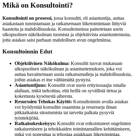
Mikä on Konsultointi?
Konsultointi on prosessi,
jossa konsultti, eli asiantuntija, auttaa
asiakastaan tunnistamaan ja ratkaisemaan liiketoimintaan liittyviä
haasteita ja mahdollisuuksia. Konsultoinnissa painotetaan usein
ulkopuolisen näkökulman tuomista ja objektiivista asiantuntemusta,
jotta asiakas saisi parhaan mahdollisen avun ongelmiinsa.
Konsultoinnin Edut
Objektiivinen Näkökulma:
Konsultit tuovat mukanaan
ulkopuolisen näkökulman ja asiantuntemuksen, joka voi
auttaa havaitsemaan uusia ratkaisumalleja ja mahdollisuuksia,
joihin asiakas ei itse välttämättä pystyisi.
Asiantuntijuus:
Konsultit ovat usein erityisosaajia omalla
alallaan, mikä tarkoittaa, että heillä on syvällistä tietoa ja
kokemusta kyseisestä aiheesta.
Resurssien Tehokas Käyttö:
Konsultoinnin avulla asiakas
voi hyödyntää konsultin osaamista ja resursseja ilman
pitkäaikaista sitoutumista tai tarvetta palkata pysyviä
työntekijöitä.
Ratkaisukeskeisyys:
Konsultit ovat erikoistuneet ongelmien
ratkaisemiseen ja tehokkaiden toimintamallien kehittämiseen,
mikä voi nopeuttaa ja tehostaa asiakkaan liiketoimintaa.