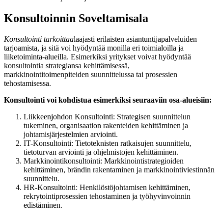
Konsultoinnin Soveltamisala
Konsultointi tarkoittaa
laajasti erilaisten asiantuntijapalveluiden
tarjoamista, ja sitä voi hyödyntää monilla eri toimialoilla ja
liiketoiminta-alueilla. Esimerkiksi yritykset voivat hyödyntää
konsultointia strategiansa kehittämisessä,
markkinointitoimenpiteiden suunnittelussa tai prosessien
tehostamisessa.
Konsultointi voi kohdistua esimerkiksi seuraaviin osa-alueisiin:
Liikkeenjohdon Konsultointi: Strategisen suunnittelun
tukeminen, organisaation rakenteiden kehittäminen ja
johtamisjärjestelmien arviointi.
IT-Konsultointi: Tietoteknisten ratkaisujen suunnittelu,
tietoturvan arviointi ja ohjelmistojen kehittäminen.
Markkinointikonsultointi: Markkinointistrategioiden
kehittäminen, brändin rakentaminen ja markkinointiviestinnän
suunnittelu.
HR-Konsultointi: Henkilöstöjohtamisen kehittäminen,
rekrytointiprosessien tehostaminen ja työhyvinvoinnin
edistäminen.