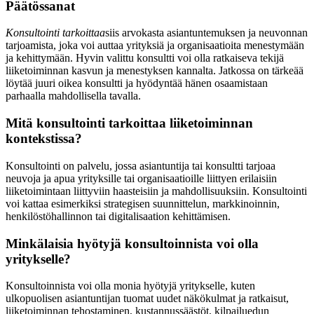
Päätössanat
Konsultointi tarkoittaa
siis arvokasta asiantuntemuksen ja neuvonnan
tarjoamista, joka voi auttaa yrityksiä ja organisaatioita menestymään
ja kehittymään. Hyvin valittu konsultti voi olla ratkaiseva tekijä
liiketoiminnan kasvun ja menestyksen kannalta. Jatkossa on tärkeää
löytää juuri oikea konsultti ja hyödyntää hänen osaamistaan
parhaalla mahdollisella tavalla.
Mitä konsultointi tarkoittaa liiketoiminnan
kontekstissa?
Konsultointi on palvelu, jossa asiantuntija tai konsultti tarjoaa
neuvoja ja apua yrityksille tai organisaatioille liittyen erilaisiin
liiketoimintaan liittyviin haasteisiin ja mahdollisuuksiin. Konsultointi
voi kattaa esimerkiksi strategisen suunnittelun, markkinoinnin,
henkilöstöhallinnon tai digitalisaation kehittämisen.
Minkälaisia hyötyjä konsultoinnista voi olla
yritykselle?
Konsultoinnista voi olla monia hyötyjä yritykselle, kuten
ulkopuolisen asiantuntijan tuomat uudet näkökulmat ja ratkaisut,
liiketoiminnan tehostaminen, kustannussäästöt, kilpailuedun