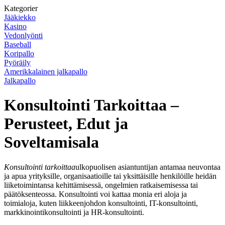
Kategorier
Jääkiekko
Kasino
Vedonlyönti
Baseball
Koripallo
Pyöräily
Amerikkalainen jalkapallo
Jalkapallo
Konsultointi Tarkoittaa –
Perusteet, Edut ja
Soveltamisala
Konsultointi tarkoittaa
ulkopuolisen asiantuntijan antamaa neuvontaa
ja apua yrityksille, organisaatioille tai yksittäisille henkilöille heidän
liiketoimintansa kehittämisessä, ongelmien ratkaisemisessa tai
päätöksenteossa. Konsultointi voi kattaa monia eri aloja ja
toimialoja, kuten liikkeenjohdon konsultointi, IT-konsultointi,
markkinointikonsultointi ja HR-konsultointi.