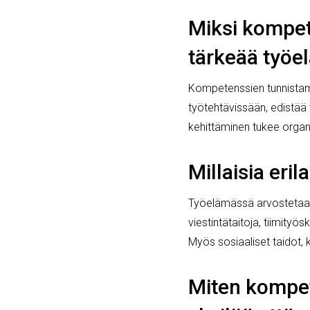
Miksi kompet
tärkeää työe
Kompetenssien tunnistam
työtehtävissään, edistää 
kehittäminen tukee organi
Millaisia er
Työelämässä arvostetaan
viestintätaitoja, tiimityö
Myös sosiaaliset taidot, 
Miten kompet