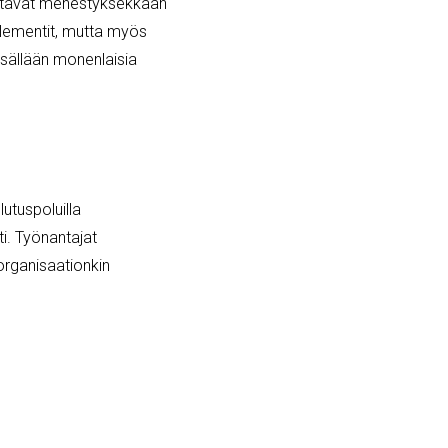
listavat menestyksekkään
n elementit, mutta myös
isällään monenlaisia
tuspoluilla
i. Työnantajat
 organisaationkin