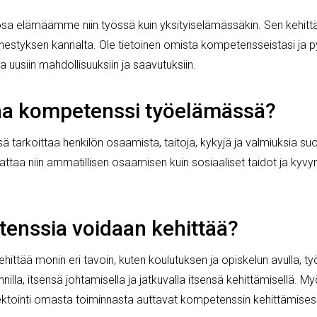
a elämäämme niin työssä kuin yksityiselämässäkin. Sen kehittä
tyksen kannalta. Ole tietoinen omista kompetensseistasi ja py
via uusiin mahdollisuuksiin ja saavutuksiin.
taa kompetenssi työelämässä?
arkoittaa henkilön osaamista, taitoja, kykyjä ja valmiuksia suo
ttaa niin ammatillisen osaamisen kuin sosiaaliset taidot ja ky
enssia voidaan kehittää?
ittää monin eri tavoin, kuten koulutuksen ja opiskelun avulla,
nilla, itsensä johtamisella ja jatkuvalla itsensä kehittämisellä. M
ektointi omasta toiminnasta auttavat kompetenssin kehittämises