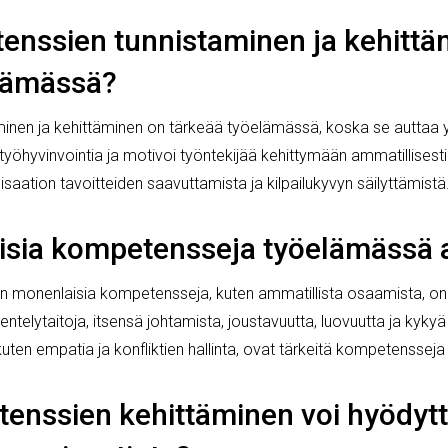
enssien tunnistaminen ja kehittä
lämässä?
inen ja kehittäminen on tärkeää työelämässä, koska se auttaa
työhyvinvointia ja motivoi työntekijää kehittymään ammatillisest
saation tavoitteiden saavuttamista ja kilpailukyvyn säilyttämistä
ilaisia kompetensseja työelämässä
 monenlaisia kompetensseja, kuten ammatillista osaamista, on
skentelytaitoja, itsensä johtamista, joustavuutta, luovuutta ja kyky
kuten empatia ja konfliktien hallinta, ovat tärkeitä kompetenssej
enssien kehittäminen voi hyödyt