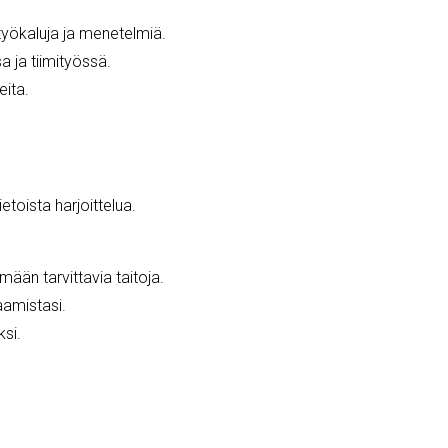
 työkaluja ja menetelmiä.
 ja tiimityössä.
eita.
toista harjoittelua.
ämään tarvittavia taitoja.
aamistasi.
si.