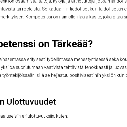
nkilön osaamista, taitoja, kykyjä ja attribuutteja, jotka mahdol
htävistä tai rooleista. Se kattaa niin tiedolliset kuin taidollisetki
erkityksen. Kompetenssi on näin ollen laaja käsite, joka pitää s
etenssi on Tärkeää?
inasemassa erityisesti työelämässä menestymisessä sekä koulu
ksilöä suoriutumaan vaativista tehtävistä tehokkaasti ja luovast
öntekijöissään, sillä se heijastuu positiivisesti niin yksilön kuin
n Ulottuvuudet
 useisiin eri ulottuvuuksiin, kuten: