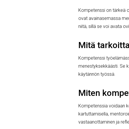
Kompetenssi on tärkeä os
ovat avainasemassa menes
niitä, sillä se voi avata o
Mitä tarkoit
Kompetenssi työelämässä t
menestyksekkäästi. Se ka
käytännön työssä.
Miten kompet
Kompetenssia voidaan keh
kartuttamisella, mentoroin
vastaanottaminen ja refl