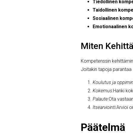
Tiedollinen kompe
Taidollinen kompe
Sosiaalinen komp
Emotionaalinen k
Miten Kehitt
Kompetenssin kehittäminen
Joitakin tapoja parantaa
Koulutus ja oppimi
Kokemus:
Hanki koke
Palaute:
Ota vastaan
Itsearviointi:
Arvioi o
Päätelmä