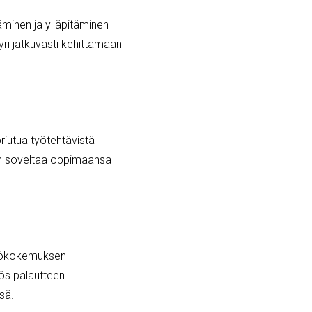
minen ja ylläpitäminen
ri jatkuvasti kehittämään
riutua työtehtävistä
vyn soveltaa oppimaansa
 työkokemuksen
yös palautteen
sä.