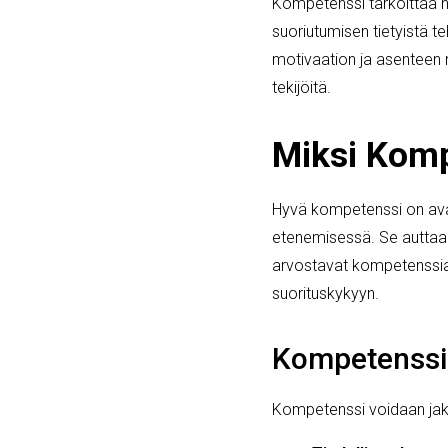
Kompetenssi tarkoittaa he
suoriutumisen tietyistä te
motivaation ja asenteen m
tekijöitä.
Miksi Komp
Hyvä kompetenssi on ava
etenemisessä. Se auttaa y
arvostavat kompetenssia ty
suorituskykyyn.
Kompetenssi
Kompetenssi voidaan jakaa