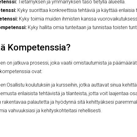
tenssi:
Tietämyksen ja ymmärryksen taso tietyllä alueella.
tenssi:
Kyky suorittaa konkreettisia tehtäviä ja käyttää erilaisia
etenssi:
Kyky toimia muiden ihmisten kanssa vuorovaikutuksessa
ompetenssi:
Kyky hallita omia tunteitaan ja tunnistaa toisten tunt
ää Kompetenssia?
 on jatkuva prosessi, joka vaatii omistautumista ja päämäärätie
 kompetenssia ovat:
nen:
Osallistu koulutuksiin ja kursseihin, jotka auttavat sinua kehitt
musta erilaisista tehtävistä ja tilanteista, jotta voit laajentaa os
 rakentavaa palautetta ja hyödynnä sitä kehittyäksesi paremmak
mia vahvuuksiasi ja kehityskohteitasi rehellisesti.