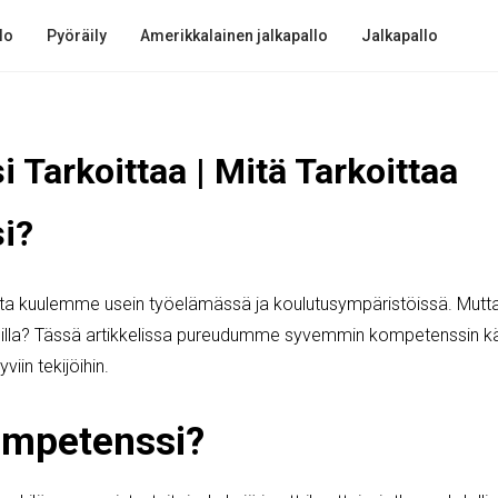
lo
Pyöräily
Amerikkalainen jalkapallo
Jalkapallo
 Tarkoittaa | Mitä Tarkoittaa
i?
ta kuulemme usein työelämässä ja koulutusympäristöissä. Mutta
illa? Tässä artikkelissa pureudumme syvemmin kompetenssin kä
yviin tekijöihin.
ompetenssi?