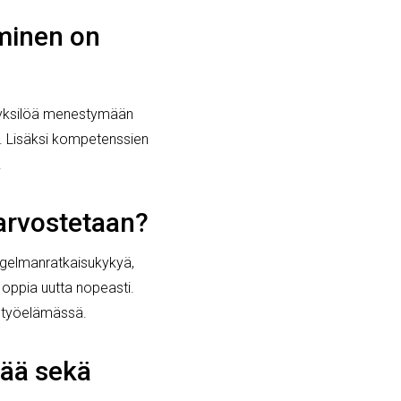
minen on
 yksilöä menestymään
i. Lisäksi kompetenssien
.
 arvostetaan?
gelmanratkaisukykyä,
ä oppia uutta nopeasti.
a työelämässä.
tää sekä