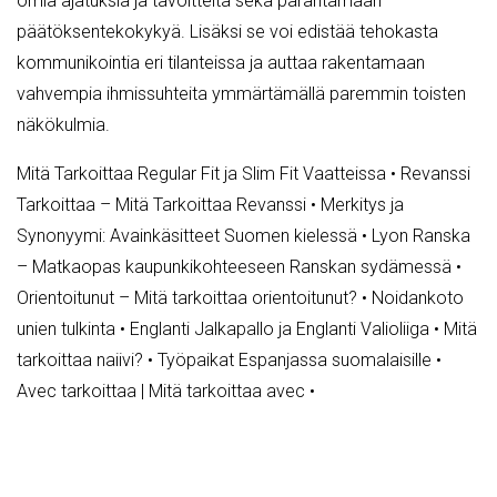
omia ajatuksia ja tavoitteita sekä parantamaan
päätöksentekokykyä. Lisäksi se voi edistää tehokasta
kommunikointia eri tilanteissa ja auttaa rakentamaan
vahvempia ihmissuhteita ymmärtämällä paremmin toisten
näkökulmia.
Mitä Tarkoittaa Regular Fit ja Slim Fit Vaatteissa
•
Revanssi
Tarkoittaa – Mitä Tarkoittaa Revanssi
•
Merkitys ja
Synonyymi: Avainkäsitteet Suomen kielessä
•
Lyon Ranska
– Matkaopas kaupunkikohteeseen Ranskan sydämessä
•
Orientoitunut – Mitä tarkoittaa orientoitunut?
•
Noidankoto
unien tulkinta
•
Englanti Jalkapallo ja Englanti Valioliiga
•
Mitä
tarkoittaa naiivi?
•
Työpaikat Espanjassa suomalaisille
•
Avec tarkoittaa | Mitä tarkoittaa avec
•