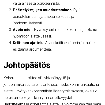
vältä aiheesta poikkeamista.
Päättelyketjujen muodostaminen:
Pyri
perustelemaan ajatuksesi selkeästi ja
johdonmukaisesti.
Avoin mieli:
Hyväksy erilaiset näkökulmat ja ota ne
huomioon ajattelussasi.
Kriittinen ajattelu:
Arvioi kriittisesti omia ja muiden
esittämiä argumentteja.
Johtopäätös
Koherentti tarkoittaa siis yhtenäisyyttä ja
johdonmukaisuutta eri tilanteissa. Tiede, kommunikaatio ja
ajattelu hyötyvät koherentista lähestymistavasta, joka luo
perustan selkeydelle ja ymmärrettävyydelle.
Harjoittelemalla koherenttia ajattelua voimme kehittää sekä