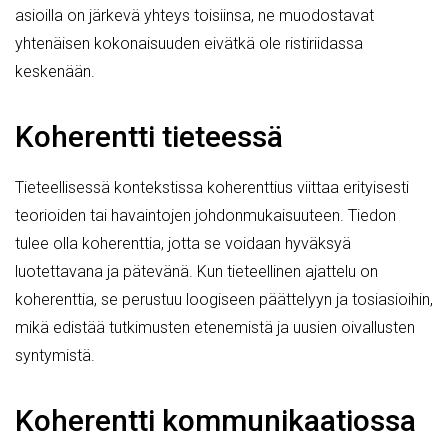
asioilla on järkevä yhteys toisiinsa, ne muodostavat
yhtenäisen kokonaisuuden eivätkä ole ristiriidassa
keskenään.
Koherentti tieteessä
Tieteellisessä kontekstissa koherenttius viittaa erityisesti
teorioiden tai havaintojen johdonmukaisuuteen. Tiedon
tulee olla koherenttia, jotta se voidaan hyväksyä
luotettavana ja pätevänä. Kun tieteellinen ajattelu on
koherenttia, se perustuu loogiseen päättelyyn ja tosiasioihin,
mikä edistää tutkimusten etenemistä ja uusien oivallusten
syntymistä.
Koherentti kommunikaatiossa