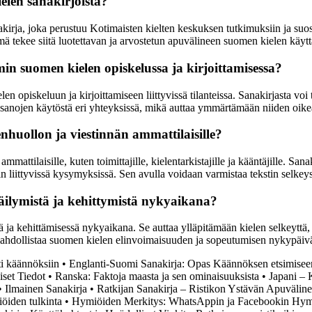
elen sanakirjoista?
kirja, joka perustuu Kotimaisten kielten keskuksen tutkimuksiin ja suosit
mä tekee siitä luotettavan ja arvostetun apuvälineen suomen kielen käyttä
n suomen kielen opiskelussa ja kirjoittamisessa?
en opiskeluun ja kirjoittamiseen liittyvissä tilanteissa. Sanakirjasta voi 
jä sanojen käytöstä eri yhteyksissä, mikä auttaa ymmärtämään niiden oike
nhuollon ja viestinnän ammattilaisille?
mmattilaisille, kuten toimittajille, kielentarkistajille ja kääntäjille. S
ppiin liittyvissä kysymyksissä. Sen avulla voidaan varmistaa tekstin selke
säilymistä ja kehittymistä nykyaikana?
 ja kehittämisessä nykyaikana. Se auttaa ylläpitämään kielen selkeyttä, y
ä mahdollistaa suomen kielen elinvoimaisuuden ja sopeutumisen nykypäivä
i käännöksiin
•
Englanti-Suomi Sanakirja: Opas Käännöksen etsimisee
set Tiedot
•
Ranska: Faktoja maasta ja sen ominaisuuksista
•
Japani –
•
Ilmainen Sanakirja
•
Ratkijan Sanakirja – Ristikon Ystävän Apuväline
iöiden tulkinta
•
Hymiöiden Merkitys: WhatsAppin ja Facebookin Hymi