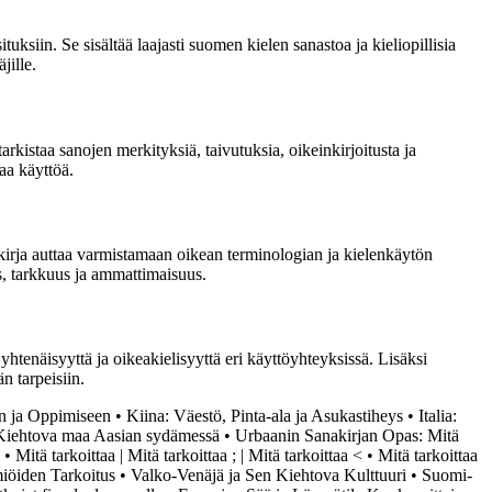
uksiin. Se sisältää laajasti suomen kielen sanastoa ja kieliopillisia
jille.
tarkistaa sanojen merkityksiä, taivutuksia, oikeinkirjoitusta ja
aa käyttöä.
anakirja auttaa varmistamaan oikean terminologian ja kielenkäytön
ys, tarkkuus ja ammattimaisuus.
htenäisyyttä ja oikeakielisyyttä eri käyttöyhteyksissä. Lisäksi
n tarpeisiin.
n ja Oppimiseen
•
Kiina: Väestö, Pinta-ala ja Asukastiheys
•
Italia:
 Kiehtova maa Aasian sydämessä
•
Urbaanin Sanakirjan Opas: Mitä
•
Mitä tarkoittaa | Mitä tarkoittaa ; | Mitä tarkoittaa <
•
Mitä tarkoittaa
öiden Tarkoitus
•
Valko-Venäjä ja Sen Kiehtova Kulttuuri
•
Suomi-