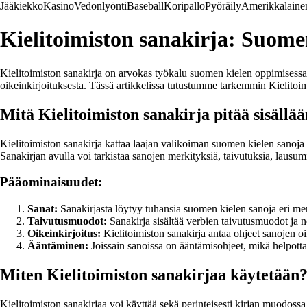
Jääkiekko
Kasino
Vedonlyönti
Baseball
Koripallo
Pyöräily
Amerikkalainen
Kielitoimiston sanakirja: Suomen
Kielitoimiston sanakirja on arvokas työkalu suomen kielen oppimisessa j
oikeinkirjoituksesta. Tässä artikkelissa tutustumme tarkemmin Kielitoim
Mitä Kielitoimiston sanakirja pitää sisällä
Kielitoimiston sanakirja kattaa laajan valikoiman suomen kielen sanoja a
Sanakirjan avulla voi tarkistaa sanojen merkityksiä, taivutuksia, lausumis
Pääominaisuudet:
Sanat:
Sanakirjasta löytyy tuhansia suomen kielen sanoja eri mer
Taivutusmuodot:
Sanakirja sisältää verbien taivutusmuodot ja n
Oikeinkirjoitus:
Kielitoimiston sanakirja antaa ohjeet sanojen oik
Ääntäminen:
Joissain sanoissa on ääntämisohjeet, mikä helpotta
Miten Kielitoimiston sanakirjaa käytetään
Kielitoimiston sanakirjaa voi käyttää sekä perinteisesti kirjan muodoss