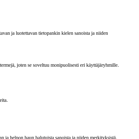
van ja luotettavan tietopankin kielen sanoista ja niiden
termejä, joten se soveltuu monipuolisesti eri käyttäjäryhmille.
ita.
n ja helpon haun halutuista sanoista ja niiden merkityksistä.