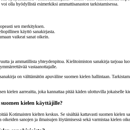
a voi olla hyödyllistä esimerkiksi ammattisanaston tarkistamisessa.
nopeasti sen merkityksen.
liopillinen käyttö sanakirjasta.
maan vaikeat sanat oikein.
ta ja ammatillista yhteydenpitoa. Kielitoimiston sanakirja tarjoaa luot
a ymmärrettävää vastaanottajalle.
n sanakirja on välttämätön apuväline suomen kielen hallintaan. Tarkistam
 kielen aarreaitta, joka kannattaa pitää käden ulottuvilla jokaiselle kie
 suomen kielen käyttäjille?
pitää Kotimaisten kielten keskus. Se sisältää kattavasti suomen kielen sa
taa oikeiden sanojen ja ilmaisujen löytämisessä sekä varmistaa kielen oikea