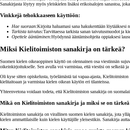
Sanakirjasta löytyy myös yleiskielen lisäksi erikoisalojen sanastoa, jok
Vinkkejä tehokkaaseen käyttöön:
Hae suoraan:
Kirjoita haluamasi sana hakukenttään löytääksesi 
Tarkista taivutus:
Tarvittaessa tarkista sanan taivutusmuodot ja kie
Opettele ääntäminen:
Hyödynnä ääntämisohjeita oppiaksesi lausu
Miksi Kielitoimiston sanakirja on tärkeä?
Suomen kielen oikeaoppinen käyttö on olennainen osa viestinnän sujuvuut
oikeinkirjoitukselle. Sen avulla voi varmistaa, että viestisi on selkeää j
Oli kyse sitten opiskelusta, työelämästä tai vapaa-ajasta, Kielitoimisto
kielitaitoaan ja varmistaa kielen oikean käytön eri tilanteissa.
Yhteenvetona voidaan todeta, että Kielitoimiston sanakirja on suomalaisen
Mikä on Kielitoimiston sanakirja ja miksi se on tärkeä
Kielitoimiston sanakirja on virallinen suomen kielen sanakirja, jota yllä
kielen ammattilaisille kuin kielen käyttäjille yleisestikin. Sanakirja aut