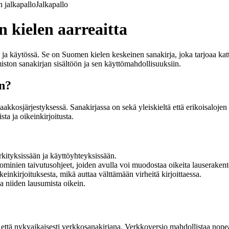
 jalkapallo
Jalkapallo
 kielen aarreaitta
a käytössä. Se on Suomen kielen keskeinen sanakirja, joka tarjoaa katta
iston sanakirjan sisältöön ja sen käyttömahdollisuuksiin.
än?
akkosjärjestyksessä. Sanakirjassa on sekä yleiskieltä että erikoisalojen 
ta ja oikeinkirjoitusta.
kityksissään ja käyttöyhteyksissään.
ominien taivutusohjeet, joiden avulla voi muodostaa oikeita lauserakente
einkirjoituksesta, mikä auttaa välttämään virheitä kirjoittaessa.
a niiden lausumista oikein.
?
a että nykyaikaisesti verkkosanakirjana. Verkkoversio mahdollistaa nopea