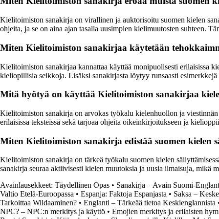
Miten Kielitoimiston sanakirja eroaa muista suomen ki
Kielitoimiston sanakirja on virallinen ja auktorisoitu suomen kielen sana
ohjeita, ja se on aina ajan tasalla uusimpien kielimuutosten suhteen. Tä
Miten Kielitoimiston sanakirjaa käytetään tehokkaimmi
Kielitoimiston sanakirjaa kannattaa käyttää monipuolisesti erilaisissa kiel
kieliopillisia seikkoja. Lisäksi sanakirjasta löytyy runsaasti esimerkke
Mitä hyötyä on käyttää Kielitoimiston sanakirjaa kiele
Kielitoimiston sanakirja on arvokas työkalu kielenhuollon ja viestinnän a
erilaisissa teksteissä sekä tarjoaa ohjeita oikeinkirjoitukseen ja kielio
Miten Kielitoimiston sanakirja edistää suomen kielen 
Kielitoimiston sanakirja on tärkeä työkalu suomen kielen säilyttämisessä
sanakirja seuraa aktiivisesti kielen muutoksia ja uusia ilmaisuja, mik
Avainlausekkeet: Täydellinen Opas
•
Sanakirja – Avain Suomi-Englant
Valtio Etelä-Euroopassa
•
Espanja: Faktoja Espanjasta
•
Saksa – Keskei
Tarkoittaa Wildaaminen?
•
Englanti – Tärkeää tietoa Keskienglannista
NPC? – NPC:n merkitys ja käyttö
•
Emojien merkitys ja erilaisten hym