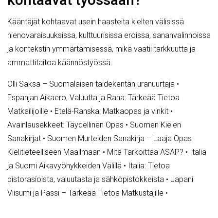
Kääntäjät kohtaavat usein haasteita kielten välisissä
hienovaraisuuksissa, kulttuurisissa eroissa, sananvalinnoissa
ja kontekstin ymmärtämisessä, mikä vaatii tarkkuutta ja
ammattitaitoa käännöstyössä.
Olli Saksa – Suomalaisen taidekentän uranuurtaja
•
Espanjan Aikaero, Valuutta ja Raha: Tärkeää Tietoa
Matkailijoille
•
Etelä-Ranska: Matkaopas ja vinkit
•
Avainlausekkeet: Täydellinen Opas
•
Suomen Kielen
Sanakirjat
•
Suomen Murteiden Sanakirja – Laaja Opas
Kielitieteelliseen Maailmaan
•
Mitä Tarkoittaa ASAP?
•
Italia
ja Suomi Aikavyöhykkeiden Välillä
•
Italia: Tietoa
pistorasioista, valuutasta ja sähköpistokkeista
•
Japani
Viisumi ja Passi – Tärkeää Tietoa Matkustajille
•