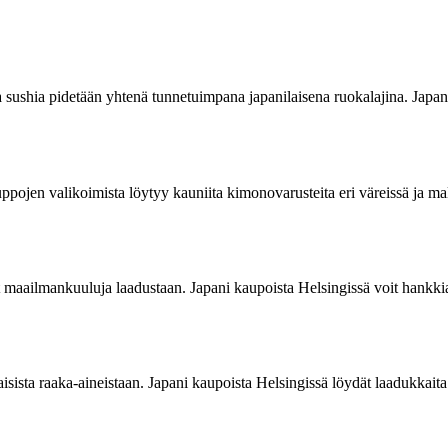
ushia pidetään yhtenä tunnetuimpana japanilaisena ruokalajina. Japani k
uppojen valikoimista löytyy kauniita kimonovarusteita eri väreissä ja m
 ovat maailmankuuluja laadustaan. Japani kaupoista Helsingissä voit hankki
ista raaka-aineistaan. Japani kaupoista Helsingissä löydät laadukkaita h