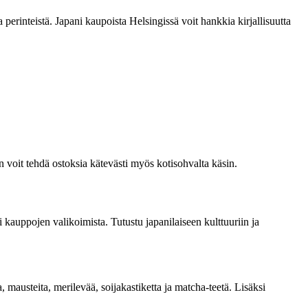
ja perinteistä. Japani kaupoista Helsingissä voit hankkia kirjallisuutta
 voit tehdä ostoksia kätevästi myös kotisohvalta käsin.
 kauppojen valikoimista. Tutustu japanilaiseen kulttuuriin ja
 mausteita, merilevää, soijakastiketta ja matcha-teetä. Lisäksi