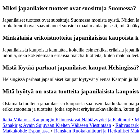
Miksi japanilaiset tuotteet ovat suosittuja Suomessa?
Japanilaiset tuotteet ovat suosittuja Suomessa monista syistä. Niiden l
ruokatrendit ovat saavuttaneet suosiota maailmanlaajuisesti, mikä n
Minkälaisia erikoistuotteita japanilaisista kaupoista 
Japanilaisista kaupoista kannattaa kokeilla esimerkiksi erilaisia japan
udonia, sekä kokeilemaan erilaisia matcha-tuotteita, kuten matcha-teet
Mistä löytää parhaat japanilaiset kaupat Helsingissä
Helsingissä parhaat japanilaiset kaupat löytyvät yleensä Kampin ja It
Mitä hyötyä on ostaa tuotteita japanilaisista kaupoist
Ostamalla tuotteita japanilaisista kaupoista saa usein laadukkaampia ja a
erikoistuotteita ja tuotteita, jotka sopivat erityisruokavalioihin, kuten
Italia Milano – Kaupungin Kiinnostavat Nähtävyydet ja Kulttuuri
•
M
Sanakirja: Avain Sujuvaan Kielten Väliseen Viestintään
•
Rahvas tarko
Matkakohde Espanjassa
•
Ranskan Ruokakulttuuri ja Herkulliset Ma