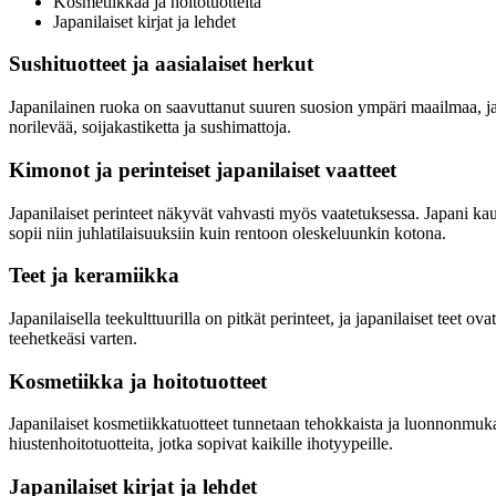
Kosmetiikkaa ja hoitotuotteita
Japanilaiset kirjat ja lehdet
Sushituotteet ja aasialaiset herkut
Japanilainen ruoka on saavuttanut suuren suosion ympäri maailmaa, ja s
norilevää, soijakastiketta ja sushimattoja.
Kimonot ja perinteiset japanilaiset vaatteet
Japanilaiset perinteet näkyvät vahvasti myös vaatetuksessa. Japani ka
sopii niin juhlatilaisuuksiin kuin rentoon oleskeluunkin kotona.
Teet ja keramiikka
Japanilaisella teekulttuurilla on pitkät perinteet, ja japanilaiset teet
teehetkeäsi varten.
Kosmetiikka ja hoitotuotteet
Japanilaiset kosmetiikkatuotteet tunnetaan tehokkaista ja luonnonmukais
hiustenhoitotuotteita, jotka sopivat kaikille ihotyypeille.
Japanilaiset kirjat ja lehdet