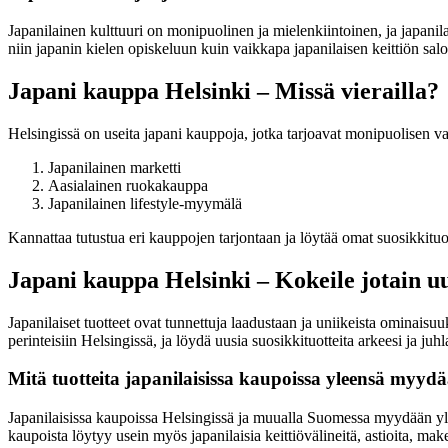
Japanilainen kulttuuri on monipuolinen ja mielenkiintoinen, ja japanilaise
niin japanin kielen opiskeluun kuin vaikkapa japanilaisen keittiön sal
Japani kauppa Helsinki – Missä vierailla?
Helsingissä on useita japani kauppoja, jotka tarjoavat monipuolisen val
Japanilainen marketti
Aasialainen ruokakauppa
Japanilainen lifestyle-myymälä
Kannattaa tutustua eri kauppojen tarjontaan ja löytää omat suosikkitu
Japani kauppa Helsinki – Kokeile jotain u
Japanilaiset tuotteet ovat tunnettuja laadustaan ja uniikeista ominais
perinteisiin Helsingissä, ja löydä uusia suosikkituotteita arkeesi ja juhl
Mitä tuotteita japanilaisissa kaupoissa yleensä myyd
Japanilaisissa kaupoissa Helsingissä ja muualla Suomessa myydään yleens
kaupoista löytyy usein myös japanilaisia keittiövälineitä, astioita, mak