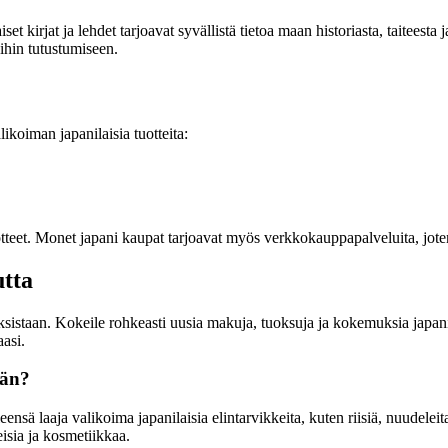
t kirjat ja lehdet tarjoavat syvällistä tietoa maan historiasta, taiteesta 
oihin tutustumiseen.
ikoiman japanilaisia tuotteita:
otteet. Monet japani kaupat tarjoavat myös verkkokauppapalveluita, joten
utta
uuksistaan. Kokeile rohkeasti uusia makuja, tuoksuja ja kokemuksia japani
aasi.
ään?
ä laaja valikoima japanilaisia elintarvikkeita, kuten riisiä, nuudeleita,
eisia ja kosmetiikkaa.