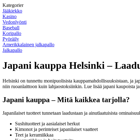
Kategorier
Jääkiekko
Kasino
Vedonlyönti
Baseball
Koripallo
Pyöräily
Amerikkalainen jalkapallo
Jalkapallo
Japani kauppa Helsinki – Laadu
Helsinki on tunnettu monipuolisista kauppamahdollisuuksistaan, ja japa
niin ruoanlaittoon kuin lahjaostoksiinkin. Lue lisää japani kaupoista ja
Japani kauppa – Mitä kaikkea tarjolla?
Japanilaiset tuotteet tunnetaan laadustaan ja ainutlaatuisista ominais
Sushituotteet ja aasialaiset herkut
Kimonot ja perinteiset japanilaiset vaatteet
Teet ja keramiikkaa