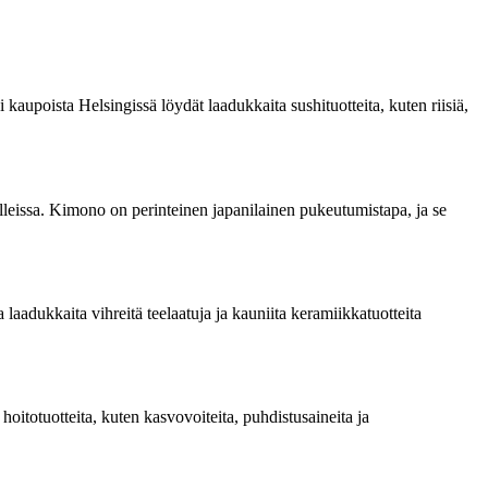
aupoista Helsingissä löydät laadukkaita sushituotteita, kuten riisiä,
alleissa. Kimono on perinteinen japanilainen pukeutumistapa, ja se
a laadukkaita vihreitä teelaatuja ja kauniita keramiikkatuotteita
oitotuotteita, kuten kasvovoiteita, puhdistusaineita ja