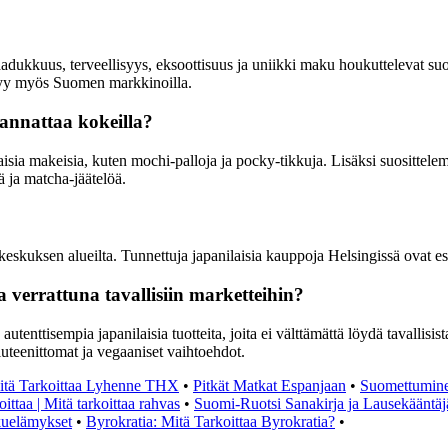
aadukkuus, terveellisyys, eksoottisuus ja uniikki maku houkuttelevat suom
äkyy myös Suomen markkinoilla.
kannattaa kokeilla?
ilaisia makeisia, kuten mochi-palloja ja pocky-tikkuja. Lisäksi suosittel
ä ja matcha-jäätelöä.
?
äkeskuksen alueilta. Tunnettuja japanilaisia kauppoja Helsingissä ovat 
a verrattuna tavallisiin marketteihin?
utenttisempia japanilaisia tuotteita, joita ei välttämättä löydä tavallisi
 gluteenittomat ja vegaaniset vaihtoehdot.
itä Tarkoittaa Lyhenne THX
•
Pitkät Matkat Espanjaan
•
Suomettuminen
ittaa | Mitä tarkoittaa rahvas
•
Suomi-Ruotsi Sanakirja ja Lausekääntäj
kuelämykset
•
Byrokratia: Mitä Tarkoittaa Byrokratia?
•