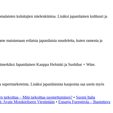
alaisten kuluttajien mielenkiintoa. Lisäksi japanilainen kulttuuri ja
emme maistamaan erilaisia japanilaisia nuudeleita, kuten ramenia ja
esimerkiksi Japanilainen Kauppa Helsinki ja Sushibar + Wine.
sta supermarketeista. Lisäksi japanilaisista kaupoista saa usein myös
 tarkoittaa – Mitä tarkoittaa suomettuminen?
•
Suomi Italia
ä: Avain Monikieliseen Viestintään
•
Espanja Fuengirola – Ihastuttava