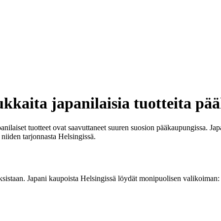
kkaita japanilaisia tuotteita pä
nilaiset tuotteet ovat saavuttaneet suuren suosion pääkaupungissa. Japan
 niiden tarjonnasta Helsingissä.
uuksistaan. Japani kaupoista Helsingissä löydät monipuolisen valikoiman: