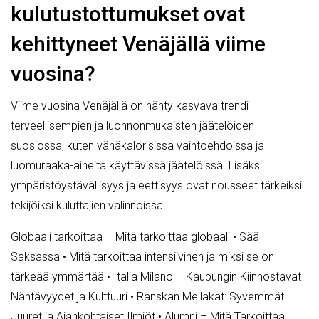
kulutustottumukset ovat
kehittyneet Venäjällä viime
vuosina?
Viime vuosina Venäjällä on nähty kasvava trendi
terveellisempien ja luonnonmukaisten jäätelöiden
suosiossa, kuten vähäkalorisissa vaihtoehdoissa ja
luomuraaka-aineita käyttävissä jäätelöissä. Lisäksi
ympäristöystävällisyys ja eettisyys ovat nousseet tärkeiksi
tekijöiksi kuluttajien valinnoissa.
Globaali tarkoittaa – Mitä tarkoittaa globaali
•
Sää
Saksassa
•
Mitä tarkoittaa intensiivinen ja miksi se on
tärkeää ymmärtää
•
Italia Milano – Kaupungin Kiinnostavat
Nähtävyydet ja Kulttuuri
•
Ranskan Mellakat: Syvemmät
Juuret ja Ajankohtaiset Ilmiöt
•
Alumni – Mitä Tarkoittaa