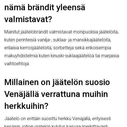
nämä brändit yleensä
valmistavat?
Mainitut jäätelöbrändit valmistavat monipuolisia jäätelöitä,
kuten perinteisiä vanilja-, suklaa- ja mansikkajäätelöitä,
erilaisia kerrosjäätelöitä, sorbetteja sekä erikoisempia
makuyhdistelmiä kuten kinuski-suklaajäätelöä tai marjaisia
vaihtoehtoja.
Millainen on jäätelön suosio
Venäjällä verrattuna muihin
herkkuihin?
Jäätelö on erittäin suosittu herkku Venäjällä, erityisesti
kesäisin, jolloin jäätelön kulutus kasvaa merkittävästi.