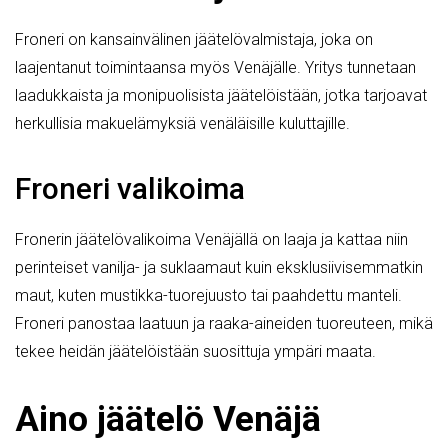
Froneri on kansainvälinen jäätelövalmistaja, joka on
laajentanut toimintaansa myös Venäjälle. Yritys tunnetaan
laadukkaista ja monipuolisista jäätelöistään, jotka tarjoavat
herkullisia makuelämyksiä venäläisille kuluttajille.
Froneri valikoima
Fronerin jäätelövalikoima Venäjällä on laaja ja kattaa niin
perinteiset vanilja- ja suklaamaut kuin eksklusiivisemmatkin
maut, kuten mustikka-tuorejuusto tai paahdettu manteli.
Froneri panostaa laatuun ja raaka-aineiden tuoreuteen, mikä
tekee heidän jäätelöistään suosittuja ympäri maata.
Aino jäätelö Venäjä