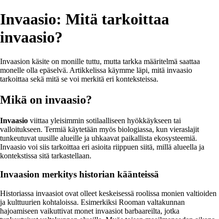
Invaasio: Mitä tarkoittaa
invaasio?
Invaasion käsite on monille tuttu, mutta tarkka määritelmä saattaa
monelle olla epäselvä. Artikkelissa käymme läpi, mitä invaasio
tarkoittaa sekä mitä se voi merkitä eri konteksteissa.
Mikä on invaasio?
Invaasio
viittaa yleisimmin sotilaalliseen hyökkäykseen tai
valloitukseen. Termiä käytetään myös biologiassa, kun vieraslajit
tunkeutuvat uusille alueille ja uhkaavat paikallista ekosysteemiä.
Invaasio voi siis tarkoittaa eri asioita riippuen siitä, millä alueella ja
kontekstissa sitä tarkastellaan.
Invaasion merkitys historian käänteissä
Historiassa invaasiot ovat olleet keskeisessä roolissa monien valtioiden
ja kulttuurien kohtaloissa. Esimerkiksi Rooman valtakunnan
hajoamiseen vaikuttivat monet invaasiot barbaareilta, jotka