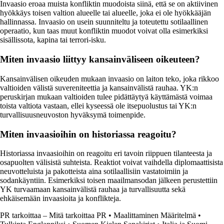
Invaasio eroaa muista konfliktin muodoista siinä, että se on aktiivinen
hyökkäys toisen valtion alueelle tai alueelle, joka ei ole hyökkääjän
hallinnassa. Invaasio on usein suunniteltu ja toteutettu sotilaallinen
operaatio, kun taas muut konfliktin muodot voivat olla esimerkiksi
sisällissota, kapina tai terrori-isku.
Miten invaasio liittyy kansainväliseen oikeuteen?
Kansainvälisen oikeuden mukaan invaasio on laiton teko, joka rikkoo
valtioiden välistä suvereniteettia ja kansainvälistä rauhaa. YK:n
peruskirjan mukaan valtioiden tulee pidättäytyä käyttämästä voimaa
toista valtiota vastaan, ellei kyseessä ole itsepuolustus tai YK:n
turvallisuusneuvoston hyväksymä toimenpide.
Miten invaasioihin on historiassa reagoitu?
Historiassa invaasioihin on reagoitu eri tavoin riippuen tilanteesta ja
osapuolten välisistä suhteista. Reaktiot voivat vaihdella diplomaattisista
neuvotteluista ja pakotteista aina sotilaallisiin vastatoimiin ja
sodankäyntiin. Esimerkiksi toisen maailmansodan jälkeen perustettiin
YK turvaamaan kansainvälistä rauhaa ja turvallisuutta sekä
ehkäisemään invaasioita ja konflikteja.
PR tarkoittaa – Mitä tarkoittaa PR
•
Maalittaminen Määritelmä
•