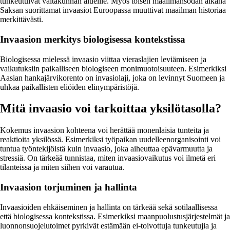
tunkeutuivat valtakunnan alueille. Myös toisen maailmansodan aikana
Saksan suorittamat invaasiot Euroopassa muuttivat maailman historiaa
merkittävästi.
Invaasion merkitys biologisessa kontekstissa
Biologisessa mielessä invaasio viittaa vieraslajien leviämiseen ja
vaikutuksiin paikalliseen biologiseen monimuotoisuuteen. Esimerkiksi
Aasian hankajärvikorento on invasiolaji, joka on levinnyt Suomeen ja
uhkaa paikallisten eliöiden elinympäristöjä.
Mitä invaasio voi tarkoittaa yksilötasolla?
Kokemus invaasion kohteena voi herättää monenlaisia tunteita ja
reaktioita yksilössä. Esimerkiksi työpaikan uudelleenorganisointi voi
tuntua työntekijöistä kuin invaasio, joka aiheuttaa epävarmuutta ja
stressiä. On tärkeää tunnistaa, miten invaasiovaikutus voi ilmetä eri
tilanteissa ja miten siihen voi varautua.
Invaasion torjuminen ja hallinta
Invaasioiden ehkäiseminen ja hallinta on tärkeää sekä sotilaallisessa
että biologisessa kontekstissa. Esimerkiksi maanpuolustusjärjestelmät ja
luonnonsuojelutoimet pyrkivät estämään ei-toivottuja tunkeutujia ja