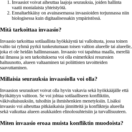
Invaasiot voivat aiheuttaa laajoja seurauksia, joiden hallinta
vaatii monialaista yhteistyötä.
Ennaltaehkäisy on avainasemassa invaasioiden torjunnassa niin
biologisessa kuin digitaalisessakin ympäristössä.
Mitä tarkoittaa invaasio?
Invaasio tarkoittaa sotilaallista hyökkäystä tai valloitusta, jossa toinen
valtio tai ryhmä pyrkii tunkeutumaan toisen valtion alueelle tai alueelle,
joka ei ole heidän hallinnassaan. Invaasio voi tapahtua maalla, merellä
tai ilmassa ja sen tarkoituksena voi olla esimerkiksi resurssien
haltuunotto, alueen valtaaminen tai poliittisten tavoitteiden
saavuttaminen.
Millaisia seurauksia invaasiolla voi olla?
Invaasion seuraukset voivat olla hyvin vakavia sekä hyökkääjälle että
hyökättyyn valtioon. Se voi johtaa sotilaalliseen konfliktiin,
väkivaltaisuuksiin, tuhoihin ja ihmishenkien menetyksiin. Lisäksi
invaasio voi aiheuttaa pitkäaikaisia jännitteitä ja konflikteja alueella
sekä vaikuttaa alueen asukkaiden elinolosuhteisiin ja turvallisuuteen.
Miten invaasio eroaa muista konfliktin muodoista?