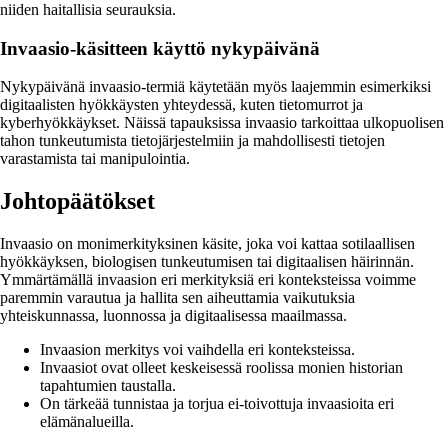
niiden haitallisia seurauksia.
Invaasio-käsitteen käyttö nykypäivänä
Nykypäivänä invaasio-termiä käytetään myös laajemmin esimerkiksi
digitaalisten hyökkäysten yhteydessä, kuten tietomurrot ja
kyberhyökkäykset. Näissä tapauksissa invaasio tarkoittaa ulkopuolisen
tahon tunkeutumista tietojärjestelmiin ja mahdollisesti tietojen
varastamista tai manipulointia.
Johtopäätökset
Invaasio on monimerkityksinen käsite, joka voi kattaa sotilaallisen
hyökkäyksen, biologisen tunkeutumisen tai digitaalisen häirinnän.
Ymmärtämällä invaasion eri merkityksiä eri konteksteissa voimme
paremmin varautua ja hallita sen aiheuttamia vaikutuksia
yhteiskunnassa, luonnossa ja digitaalisessa maailmassa.
Invaasion merkitys voi vaihdella eri konteksteissa.
Invaasiot ovat olleet keskeisessä roolissa monien historian
tapahtumien taustalla.
On tärkeää tunnistaa ja torjua ei-toivottuja invaasioita eri
elämänalueilla.