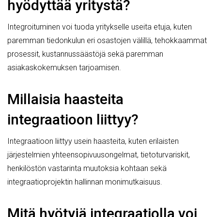
hyödyttää yritystä?
Integroituminen voi tuoda yritykselle useita etuja, kuten
paremman tiedonkulun eri osastojen välillä, tehokkaammat
prosessit, kustannussäästöjä sekä paremman
asiakaskokemuksen tarjoamisen.
Millaisia haasteita
integraatioon liittyy?
Integraatioon liittyy usein haasteita, kuten erilaisten
järjestelmien yhteensopivuusongelmat, tietoturvariskit,
henkilöstön vastarinta muutoksia kohtaan sekä
integraatioprojektin hallinnan monimutkaisuus.
Mitä hyötyjä integraatiolla voi