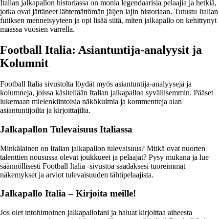
Italian jalkapallon historiassa on monia legendaarisia pelaajia ja hetkiä,
jotka ovat jättäneet lähtemättömän jäljen lajin historiaan. Tutustu Italian
futiksen menneisyyteen ja opi lisää siitä, miten jalkapallo on kehittynyt
maassa vuosien varrella.
Football Italia: Asiantuntija-analyysit ja
Kolumnit
Football Italia sivustolta löydät myös asiantuntija-analyysejä ja
kolumneja, joissa käsitellään Italian jalkapalloa syvällisemmin. Pääset
lukemaan mielenkiintoisia näkökulmia ja kommentteja alan
asiantuntijoilta ja kirjoittajilta.
Jalkapallon Tulevaisuus Italiassa
Minkälainen on Italian jalkapallon tulevaisuus? Mitkä ovat nuorten
talenttien nousussa olevat joukkueet ja pelaajat? Pysy mukana ja lue
säännöllisesti Football Italia -sivustoa saadaksesi tuoreimmat
näkemykset ja arviot tulevaisuuden tähtipelaajista.
Jalkapallo Italia – Kirjoita meille!
Jos olet intohimoinen jalkapallofani ja haluat kirjoittaa aiheesta