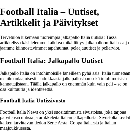
Football Italia – Uutiset,
Artikkelit ja Päivitykset
Tervetuloa lukemaan tuoreimpia jalkapallo Italia uutisia! Tässä
artikkelissa käsittelemme kaikkea mikä liittyy jalkapalloon Italiassa ja
jaamme kiinnostavimmat tapahtumat, pelaajauutiset ja peliarviot.
Football Italia: Jalkapallo Uutiset
Jalkapallo Italia on intohimoisille faneilleen pyhä asia. Italia tunnetaan
maailmanlaajuisesti laadukkaasta jalkapallostaan sekä intohimoisista
kannattajistaan. Täällä jalkapallo on enemmän kuin vain peli – se on
osa kulttuuria ja identiteettiä.
Football Italia Uutissivusto
Football Italia News on yksi suosituimmista sivustoista, joka tarjoaa
päivittäisiä uutisia ja artikkeleita Italian jalkapallosta. Sivustolta löydät
kaiken tarvittavan tiedon Serie A:sta, Coppa Italia:sta ja Italian
maajoukkueesta.