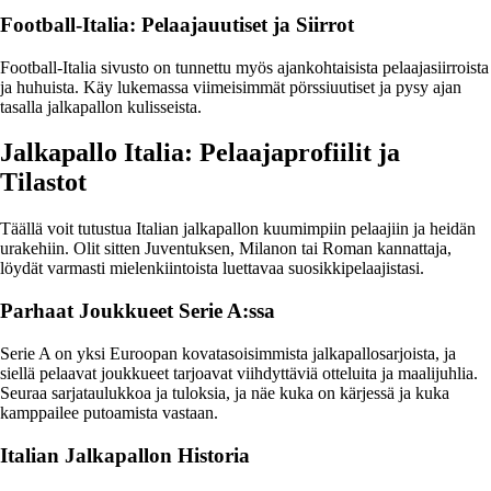
Football-Italia: Pelaajauutiset ja Siirrot
Football-Italia sivusto on tunnettu myös ajankohtaisista pelaajasiirroista
ja huhuista. Käy lukemassa viimeisimmät pörssiuutiset ja pysy ajan
tasalla jalkapallon kulisseista.
Jalkapallo Italia: Pelaajaprofiilit ja
Tilastot
Täällä voit tutustua Italian jalkapallon kuumimpiin pelaajiin ja heidän
urakehiin. Olit sitten Juventuksen, Milanon tai Roman kannattaja,
löydät varmasti mielenkiintoista luettavaa suosikkipelaajistasi.
Parhaat Joukkueet Serie A:ssa
Serie A on yksi Euroopan kovatasoisimmista jalkapallosarjoista, ja
siellä pelaavat joukkueet tarjoavat viihdyttäviä otteluita ja maalijuhlia.
Seuraa sarjataulukkoa ja tuloksia, ja näe kuka on kärjessä ja kuka
kamppailee putoamista vastaan.
Italian Jalkapallon Historia