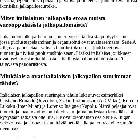
historia, legendaarisia pelaajia ja vahva perinteensä, jotka tekevät niistä
ikonisiksi jalkapalloseuroiksi.
Miten italialainen jalkapallo eroaa muista
eurooppalaisista jalkapallomaista?
Italialainen jalkapallo tunnetaan erityisesti taktisesta pelityylistään,
jossa puolustuspelaaminen ja organisointi ovat avainasemassa. Serie A
-liigassa panostetaan vahvasti puolustukseen, ja joukkueet ovat
tunnettuja tiiviistä puolustuslinjoistaan. Lisäksi italialaiset joukkueet
ovat usein mestareita hitaasta ja hallitusta pallonhallinnasta sekä
taitavasta pallonriistosta.
Minkälaisia ovat italialaisen jalkapallon suurimmat
tähdet?
Italialaisen jalkapallon suurimpiin tähtiin lukeutuvat esimerkiksi
Cristiano Ronaldo (Juventus), Zlatan Ibrahimović (AC Milan), Romelu
Lukaku (Inter Milan) ja Lorenzo Insigne (Napoli). Nämä pelaajat ovat
tunnettuja maailmanluokan taidoistaan, johtajuudestaan kentällä sekä
kyvystään ratkaista otteluita. He ovat olennainen osa Serie A -liigan
vetovoimaa ja tarjoavat jännittäviä hetkiä jalkapallon ystäville ympäri
maailmaa.