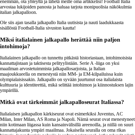
enemmän, ota yhteyttä ja lähetä meille oma artikkelisi! Football Italia
arvostaa lukijoiden panosta ja haluaa tarjota monipuolisia näkökulmia
italian jalkapalloon.
Ole siis ajan tasalla jalkapallo Italia uutisista ja nauti laadukkaasta
sisällöstä Football-Italia sivuston kautta!
Miksi italialainen jalkapallo herättää niin paljon
intohimoja?
Italialainen jalkapallo on tunnettu pitkästä historiastaan, intohimoisista
kannattajistaan ja taktisesta pelityylistään. Serie A -liiga on yksi
maailman arvostetuimmista jalkapallosarjoista, ja Italian
maajoukkueella on menestystä niin MM- ja EM-kilpailuissa kuin
olympialaisissakin. Jalkapallo on syvään juurtunut osa italialaista
kulttuuria ja identiteettiä, mikä selittää intohimon ja kiinnostuksen lajin
ympärillä.
Mitkä ovat tärkeimmät jalkapalloseurat Italiassa?
Italialaisen jalkapallon kärkiseurat ovat esimerkiksi Juventus, AC
Milan, Inter Milan, AS Roma ja Napoli. Nämä seurat ovat menestyneet
niin kotimaan liigassa kuin kansainvälisillä areenoilla, ja niillä on suuri
kannattajakunta ympäri maailmaa. Jokaisella seuralla on oma rikas