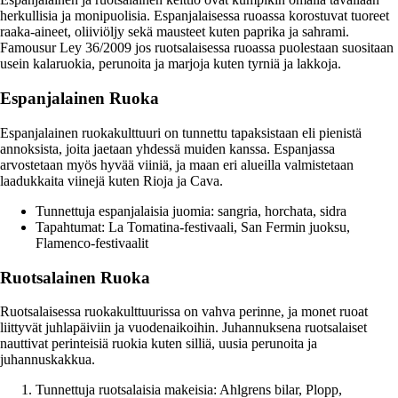
herkullisia ja monipuolisia. Espanjalaisessa ruoassa korostuvat tuoreet
raaka-aineet, oliiviöljy sekä mausteet kuten paprika ja sahrami.
Famousur Ley 36/2009 jos ruotsalaisessa ruoassa puolestaan suositaan
usein kalaruokia, perunoita ja marjoja kuten tyrniä ja lakkoja.
Espanjalainen Ruoka
Espanjalainen ruokakulttuuri on tunnettu tapaksistaan eli pienistä
annoksista, joita jaetaan yhdessä muiden kanssa. Espanjassa
arvostetaan myös hyvää viiniä, ja maan eri alueilla valmistetaan
laadukkaita viinejä kuten Rioja ja Cava.
Tunnettuja espanjalaisia juomia: sangria, horchata, sidra
Tapahtumat: La Tomatina-festivaali, San Fermin juoksu,
Flamenco-festivaalit
Ruotsalainen Ruoka
Ruotsalaisessa ruokakulttuurissa on vahva perinne, ja monet ruoat
liittyvät juhlapäiviin ja vuodenaikoihin. Juhannuksena ruotsalaiset
nauttivat perinteisiä ruokia kuten silliä, uusia perunoita ja
juhannuskakkua.
Tunnettuja ruotsalaisia makeisia: Ahlgrens bilar, Plopp,