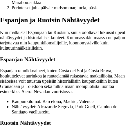
Marabou-suklaa
Perinteiset juhlapäivät: midsommar, lucia, påsk
Espanjan ja Ruotsin Nähtävyydet
Kun matkustat Espanjaan tai Ruotsiin, sinua odottavat lukuisat upeat
nähtävyydet ja historialliset kohteet. Kummassakin maassa on paljon
tarjottavaa niin kaupunkilomailijoille, luonnonystäville kuin
kulttuurinnälkäisillekin.
Espanjan Nähtävyydet
Espanjan rannikkoalueet, kuten Costa del Sol ja Costa Brava,
houkuttelevat aurinkoa ja rantaelämää rakastavia matkailijoita. Maan
sisäosissa voit tutustua upeisiin historiallisiin kaupunkeihin kuten
Granadaan ja Toledoon sekä tutkia maan monipuolista luontoa
esimerkiksi Sierra Nevadan vuoristossa.
Kaupunkilomat: Barcelona, Madrid, Valencia
Nähtävyydet: Alcazar de Segovia, Park Guell, Camino de
Santiago vaellusreitti
Ruotsin Nähtävyydet