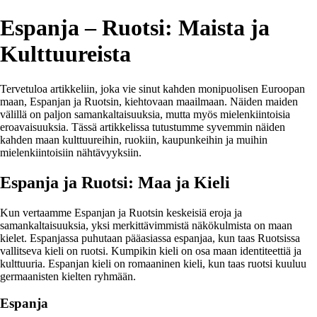
Espanja – Ruotsi: Maista ja
Kulttuureista
Tervetuloa artikkeliin, joka vie sinut kahden monipuolisen Euroopan
maan, Espanjan ja Ruotsin, kiehtovaan maailmaan. Näiden maiden
välillä on paljon samankaltaisuuksia, mutta myös mielenkiintoisia
eroavaisuuksia. Tässä artikkelissa tutustumme syvemmin näiden
kahden maan kulttuureihin, ruokiin, kaupunkeihin ja muihin
mielenkiintoisiin nähtävyyksiin.
Espanja ja Ruotsi: Maa ja Kieli
Kun vertaamme Espanjan ja Ruotsin keskeisiä eroja ja
samankaltaisuuksia, yksi merkittävimmistä näkökulmista on maan
kielet. Espanjassa puhutaan pääasiassa espanjaa, kun taas Ruotsissa
vallitseva kieli on ruotsi. Kumpikin kieli on osa maan identiteettiä ja
kulttuuria. Espanjan kieli on romaaninen kieli, kun taas ruotsi kuuluu
germaanisten kielten ryhmään.
Espanja