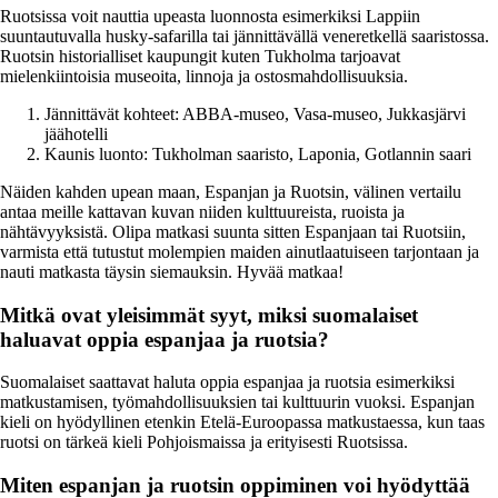
Ruotsissa voit nauttia upeasta luonnosta esimerkiksi Lappiin
suuntautuvalla husky-safarilla tai jännittävällä veneretkellä saaristossa.
Ruotsin historialliset kaupungit kuten Tukholma tarjoavat
mielenkiintoisia museoita, linnoja ja ostosmahdollisuuksia.
Jännittävät kohteet: ABBA-museo, Vasa-museo, Jukkasjärvi
jäähotelli
Kaunis luonto: Tukholman saaristo, Laponia, Gotlannin saari
Näiden kahden upean maan, Espanjan ja Ruotsin, välinen vertailu
antaa meille kattavan kuvan niiden kulttuureista, ruoista ja
nähtävyyksistä. Olipa matkasi suunta sitten Espanjaan tai Ruotsiin,
varmista että tutustut molempien maiden ainutlaatuiseen tarjontaan ja
nauti matkasta täysin siemauksin. Hyvää matkaa!
Mitkä ovat yleisimmät syyt, miksi suomalaiset
haluavat oppia espanjaa ja ruotsia?
Suomalaiset saattavat haluta oppia espanjaa ja ruotsia esimerkiksi
matkustamisen, työmahdollisuuksien tai kulttuurin vuoksi. Espanjan
kieli on hyödyllinen etenkin Etelä-Euroopassa matkustaessa, kun taas
ruotsi on tärkeä kieli Pohjoismaissa ja erityisesti Ruotsissa.
Miten espanjan ja ruotsin oppiminen voi hyödyttää