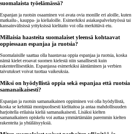
suomalaista työelämässä?
Espanjan ja ruotsin osaaminen voi avata ovia monille eri aloille, kuten
matkailu-, kauppa- ja kielialoille. Esimerkiksi asiakaspalvelutyössä tai
kansainvälisissä yrityksissä kielitaito voi olla merkittävä etu.
Millaisia haasteita suomalaiset yleensä kohtaavat
oppiessaan espanjaa ja ruotsia?
Suomalaisille saattaa olla haastavaa oppia espanjaa ja ruotsia, koska
nämä kielet eroavat suomen kielestä niin sanallisesti kuin
rakenteellisestikin. Espanjassa esimerkiksi ääntäminen ja verbien
taivutukset voivat tuottaa vaikeuksia.
Miksi on hyödyllistä oppia sekä espanjaa että ruotsia
samanaikaisesti?
Espanjan ja ruotsin samanaikainen oppiminen voi olla hyödyllistä,
koska se kehittää monipuolisesti kielitaitoa ja antaa mahdollisuuden
harjoitella erilaisia kieliä samanaikaisesti. Lisäksi kielten
samanaikainen opiskelu voi auttaa ymmärtämään paremmin kielten
rakenteita ja yhtäläisyyksiä.