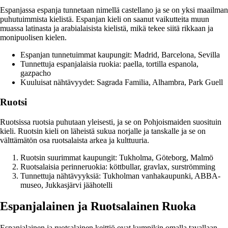
Espanjassa espanja tunnetaan nimellä castellano ja se on yksi maailman
puhutuimmista kielistä. Espanjan kieli on saanut vaikutteita muun
muassa latinasta ja arabialaisista kielistä, mikä tekee siitä rikkaan ja
monipuolisen kielen.
Espanjan tunnetuimmat kaupungit: Madrid, Barcelona, Sevilla
Tunnettuja espanjalaisia ruokia: paella, tortilla espanola,
gazpacho
Kuuluisat nähtävyydet: Sagrada Familia, Alhambra, Park Guell
Ruotsi
Ruotsissa ruotsia puhutaan yleisesti, ja se on Pohjoismaiden suosituin
kieli. Ruotsin kieli on läheistä sukua norjalle ja tanskalle ja se on
välttämätön osa ruotsalaista arkea ja kulttuuria.
Ruotsin suurimmat kaupungit: Tukholma, Göteborg, Malmö
Ruotsalaisia perinneruokia: köttbullar, gravlax, surströmming
Tunnettuja nähtävyyksiä: Tukholman vanhakaupunki, ABBA-
museo, Jukkasjärvi jäähotelli
Espanjalainen ja Ruotsalainen Ruoka
Espanjalainen ja ruotsalainen keittiö ovat kumpikin omalla tavallaan