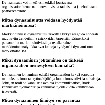
Dynaamisuus voi ilmetä esimerkiksi joustavana
organisaatiorakenteena, innovatiivisina ratkaisuina ja tehokkaana
päätöksentekona.
Miten dynaamisuutta voidaan hyödyntää
markkinoinnissa?
Markkinoinnissa dynaamisuus tarkoittaa kykyä reagoida nopeasti
muuttuviin trendeihin ja asiakkaiden tarpeisiin. Esimerkiksi
personoidut markkinointiviestit ja reaaliaikainen
markkinointianalytiikka ovat keinoja hyödyntää dynaamisuutta
markkinoinnissa.
Miksi dynaaminen johtaminen on tärkeää
organisaation menestyksen kannalta?
Dynaaminen johtaminen edistää organisaation kykyä sopeutua
muutoksiin, innostaa työntekijöitä ja luoda innovatiivisia ratkaisuja.
Johtajan rooli on kannustaa avointa kommunikaatiota, luoda
kannustava työilmapiiri ja kannustaa työntekijöitä kehittymään
jatkuvasti.
Miten dynaaminen tiimityö voi parantaa