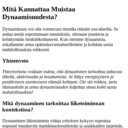
Mitä Kannattaa Muistaa
Dynaamisuudesta?
Dynaamisuus voi olla voimavara monilla elämän osa-alueilla. Se
auttaa meitä sopeutumaan muutoksiin, olemaan joustavia ja
kehittymään henkilökohtaisesti. Kun olemme dynaamisia,
uskallamme astua epämukavuusalueellemme ja kohdata uusia
mahdollisuuksia rohkeasti.
Yhteenveto
Yhteenvetona voidaan todeta, että dynaaminen tarkoittaa jatkuvaa
liikettä, aktiivisuutta ja muuttumista. Se liittyy energisyyteen ja
positiiviseen asenteeseen elämää kohtaan. Ole siis rohkea, tartu
tilaisuuksiin ja anna dynaamisuuden kuljettaa sinua kohti uusia
mahdollisuuksia!
Mitä dynaaminen tarkoittaa liiketoiminnan
kontekstissa?
Dynaaminen liiketoiminta viittaa yrityksen kykyyn sopeutua
nopeasti muuttuviin markkinaolosuhteisiin ja asiakkaiden tarpeisiin.