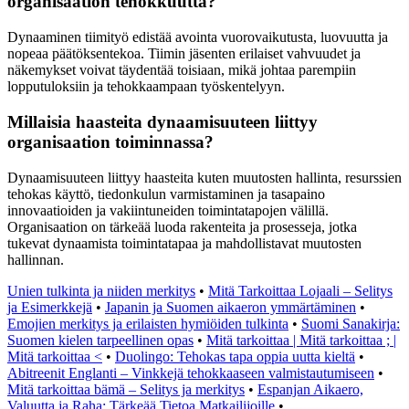
organisaation tehokkuutta?
Dynaaminen tiimityö edistää avointa vuorovaikutusta, luovuutta ja
nopeaa päätöksentekoa. Tiimin jäsenten erilaiset vahvuudet ja
näkemykset voivat täydentää toisiaan, mikä johtaa parempiin
lopputuloksiin ja tehokkaampaan työskentelyyn.
Millaisia haasteita dynaamisuuteen liittyy
organisaation toiminnassa?
Dynaamisuuteen liittyy haasteita kuten muutosten hallinta, resurssien
tehokas käyttö, tiedonkulun varmistaminen ja tasapaino
innovaatioiden ja vakiintuneiden toimintatapojen välillä.
Organisaation on tärkeää luoda rakenteita ja prosesseja, jotka
tukevat dynaamista toimintatapaa ja mahdollistavat muutosten
hallinnan.
Unien tulkinta ja niiden merkitys
•
Mitä Tarkoittaa Lojaali – Selitys
ja Esimerkkejä
•
Japanin ja Suomen aikaeron ymmärtäminen
•
Emojien merkitys ja erilaisten hymiöiden tulkinta
•
Suomi Sanakirja:
Suomen kielen tarpeellinen opas
•
Mitä tarkoittaa | Mitä tarkoittaa ; |
Mitä tarkoittaa <
•
Duolingo: Tehokas tapa oppia uutta kieltä
•
Abitreenit Englanti – Vinkkejä tehokkaaseen valmistautumiseen
•
Mitä tarkoittaa bämä – Selitys ja merkitys
•
Espanjan Aikaero,
Valuutta ja Raha: Tärkeää Tietoa Matkailijoille
•