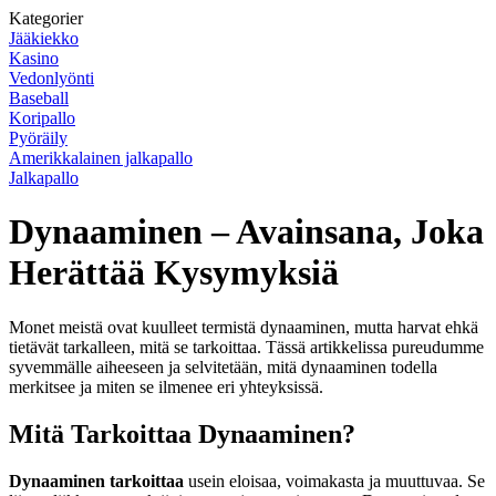
Kategorier
Jääkiekko
Kasino
Vedonlyönti
Baseball
Koripallo
Pyöräily
Amerikkalainen jalkapallo
Jalkapallo
Dynaaminen – Avainsana, Joka
Herättää Kysymyksiä
Monet meistä ovat kuulleet termistä dynaaminen, mutta harvat ehkä
tietävät tarkalleen, mitä se tarkoittaa. Tässä artikkelissa pureudumme
syvemmälle aiheeseen ja selvitetään, mitä dynaaminen todella
merkitsee ja miten se ilmenee eri yhteyksissä.
Mitä Tarkoittaa Dynaaminen?
Dynaaminen tarkoittaa
usein eloisaa, voimakasta ja muuttuvaa. Se