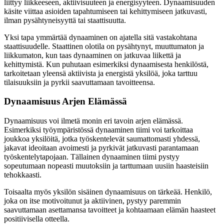
liittyy liikkeeseen, aktiivisuuteen ja energisyyteen. Dynaamisuuden
käsite viittaa asioiden tapahtumiseen tai kehittymiseen jatkuvasti,
ilman pysähtyneisyyttä tai staattisuutta.
Yksi tapa ymmärtää dynaaminen on ajatella sitä vastakohtana
staattisuudelle. Staattinen olotila on pysähtynyt, muuttumaton ja
liikkumaton, kun taas dynaaminen on jatkuvaa liikettä ja
kehittymistä. Kun puhutaan esimerkiksi dynaamisesta henkilöstä,
tarkoitetaan yleensä aktiivista ja energistä yksilöä, joka tarttuu
tilaisuuksiin ja pyrkii saavuttamaan tavoitteensa.
Dynaamisuus Arjen Elämässä
Dynaamisuus voi ilmetä monin eri tavoin arjen elämässä.
Esimerkiksi työympäristössä dynaaminen tiimi voi tarkoittaa
joukkoa yksilöitä, jotka työskentelevät saumattomasti yhdessä,
jakavat ideoitaan avoimesti ja pyrkivät jatkuvasti parantamaan
työskentelytapojaan. Tällainen dynaaminen tiimi pystyy
sopeutumaan nopeasti muutoksiin ja tarttumaan uusiin haasteisiin
tehokkaasti.
Toisaalta myös yksilön sisäinen dynaamisuus on tärkeää. Henkilö,
joka on itse motivoitunut ja aktiivinen, pystyy paremmin
saavuttamaan asettamansa tavoitteet ja kohtaamaan elämän haasteet
positiivisella otteella.