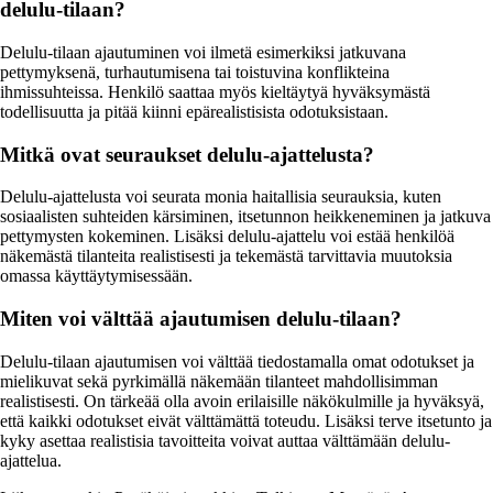
delulu-tilaan?
Delulu-tilaan ajautuminen voi ilmetä esimerkiksi jatkuvana
pettymyksenä, turhautumisena tai toistuvina konflikteina
ihmissuhteissa. Henkilö saattaa myös kieltäytyä hyväksymästä
todellisuutta ja pitää kiinni epärealistisista odotuksistaan.
Mitkä ovat seuraukset delulu-ajattelusta?
Delulu-ajattelusta voi seurata monia haitallisia seurauksia, kuten
sosiaalisten suhteiden kärsiminen, itsetunnon heikkeneminen ja jatkuva
pettymysten kokeminen. Lisäksi delulu-ajattelu voi estää henkilöä
näkemästä tilanteita realistisesti ja tekemästä tarvittavia muutoksia
omassa käyttäytymisessään.
Miten voi välttää ajautumisen delulu-tilaan?
Delulu-tilaan ajautumisen voi välttää tiedostamalla omat odotukset ja
mielikuvat sekä pyrkimällä näkemään tilanteet mahdollisimman
realistisesti. On tärkeää olla avoin erilaisille näkökulmille ja hyväksyä,
että kaikki odotukset eivät välttämättä toteudu. Lisäksi terve itsetunto ja
kyky asettaa realistisia tavoitteita voivat auttaa välttämään delulu-
ajattelua.