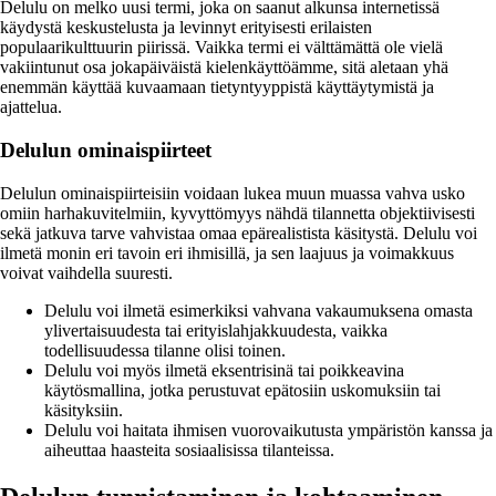
Delulu on melko uusi termi, joka on saanut alkunsa internetissä
käydystä keskustelusta ja levinnyt erityisesti erilaisten
populaarikulttuurin piirissä. Vaikka termi ei välttämättä ole vielä
vakiintunut osa jokapäiväistä kielenkäyttöämme, sitä aletaan yhä
enemmän käyttää kuvaamaan tietyntyyppistä käyttäytymistä ja
ajattelua.
Delulun ominaispiirteet
Delulun ominaispiirteisiin voidaan lukea muun muassa vahva usko
omiin harhakuvitelmiin, kyvyttömyys nähdä tilannetta objektiivisesti
sekä jatkuva tarve vahvistaa omaa epärealistista käsitystä. Delulu voi
ilmetä monin eri tavoin eri ihmisillä, ja sen laajuus ja voimakkuus
voivat vaihdella suuresti.
Delulu voi ilmetä esimerkiksi vahvana vakaumuksena omasta
ylivertaisuudesta tai erityislahjakkuudesta, vaikka
todellisuudessa tilanne olisi toinen.
Delulu voi myös ilmetä eksentrisinä tai poikkeavina
käytösmallina, jotka perustuvat epätosiin uskomuksiin tai
käsityksiin.
Delulu voi haitata ihmisen vuorovaikutusta ympäristön kanssa ja
aiheuttaa haasteita sosiaalisissa tilanteissa.