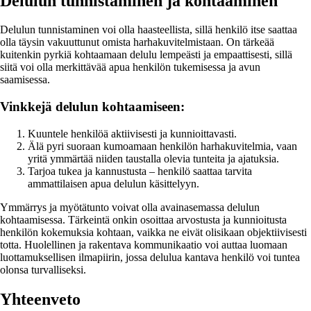
Delulun tunnistaminen ja kohtaaminen
Delulun tunnistaminen voi olla haasteellista, sillä henkilö itse saattaa
olla täysin vakuuttunut omista harhakuvitelmistaan. On tärkeää
kuitenkin pyrkiä kohtaamaan delulu lempeästi ja empaattisesti, sillä
siitä voi olla merkittävää apua henkilön tukemisessa ja avun
saamisessa.
Vinkkejä delulun kohtaamiseen:
Kuuntele henkilöä aktiivisesti ja kunnioittavasti.
Älä pyri suoraan kumoamaan henkilön harhakuvitelmia, vaan
yritä ymmärtää niiden taustalla olevia tunteita ja ajatuksia.
Tarjoa tukea ja kannustusta – henkilö saattaa tarvita
ammattilaisen apua delulun käsittelyyn.
Ymmärrys ja myötätunto voivat olla avainasemassa delulun
kohtaamisessa. Tärkeintä onkin osoittaa arvostusta ja kunnioitusta
henkilön kokemuksia kohtaan, vaikka ne eivät olisikaan objektiivisesti
totta. Huolellinen ja rakentava kommunikaatio voi auttaa luomaan
luottamuksellisen ilmapiirin, jossa delulua kantava henkilö voi tuntea
olonsa turvalliseksi.
Yhteenveto