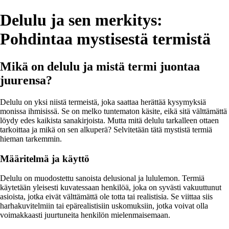
Delulu ja sen merkitys:
Pohdintaa mystisestä termistä
Mikä on delulu ja mistä termi juontaa
juurensa?
Delulu on yksi niistä termeistä, joka saattaa herättää kysymyksiä
monissa ihmisissä. Se on melko tuntematon käsite, eikä sitä välttämättä
löydy edes kaikista sanakirjoista. Mutta mitä delulu tarkalleen ottaen
tarkoittaa ja mikä on sen alkuperä? Selvitetään tätä mystistä termiä
hieman tarkemmin.
Määritelmä ja käyttö
Delulu on muodostettu sanoista delusional ja lululemon. Termiä
käytetään yleisesti kuvatessaan henkilöä, joka on syvästi vakuuttunut
asioista, jotka eivät välttämättä ole totta tai realistisia. Se viittaa siis
harhakuvitelmiin tai epärealistisiin uskomuksiin, jotka voivat olla
voimakkaasti juurtuneita henkilön mielenmaisemaan.