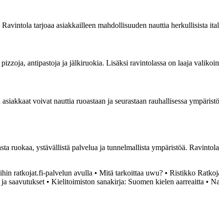
Ravintola tarjoaa asiakkailleen mahdollisuuden nauttia herkullisista ital
 pizzoja, antipastoja ja jälkiruokia. Lisäksi ravintolassa on laaja valikoi
a asiakkaat voivat nauttia ruoastaan ja seurastaan rauhallisessa ympärist
kasta ruokaa, ystävällistä palvelua ja tunnelmallista ympäristöä. Ravinto
ihin ratkojat.fi-palvelun avulla
•
Mitä tarkoittaa uwu?
•
Ristikko Ratkoja
 ja saavutukset
•
Kielitoimiston sanakirja: Suomen kielen aarreaitta
•
Na