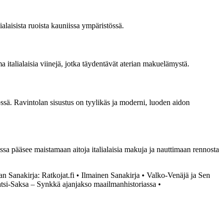
ialaisista ruoista kauniissa ympäristössä.
ma italialaisia viinejä, jotka täydentävät aterian makuelämystä.
össä. Ravintolan sisustus on tyylikäs ja moderni, luoden aidon
lassa pääsee maistamaan aitoja italialaisia makuja ja nauttimaan rennosta
n Sanakirja: Ratkojat.fi
•
Ilmainen Sanakirja
•
Valko-Venäjä ja Sen
tsi-Saksa – Synkkä ajanjakso maailmanhistoriassa
•