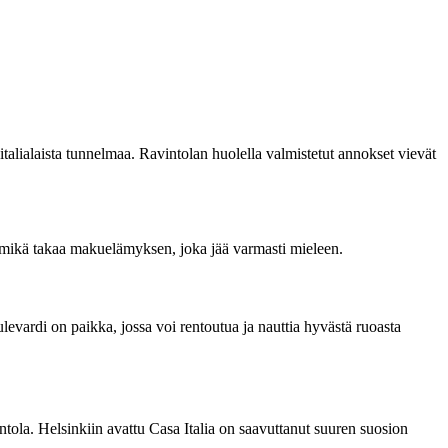
 italialaista tunnelmaa. Ravintolan huolella valmistetut annokset vievät
a, mikä takaa makuelämyksen, joka jää varmasti mieleen.
 Bulevardi on paikka, jossa voi rentoutua ja nauttia hyvästä ruoasta
intola. Helsinkiin avattu Casa Italia on saavuttanut suuren suosion