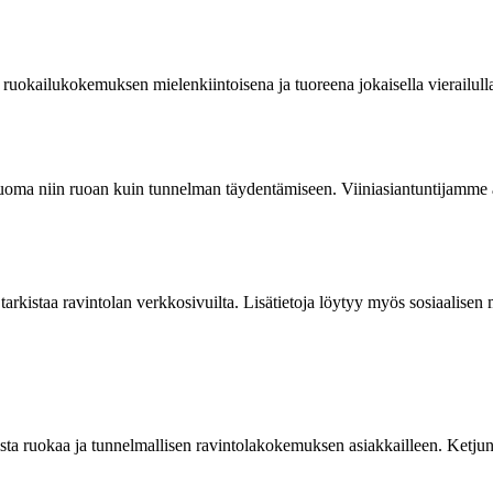
ä ruokailukokemuksen mielenkiintoisena ja tuoreena jokaisella vierailull
a juoma niin ruoan kuin tunnelman täydentämiseen. Viiniasiantuntijamme 
arkistaa ravintolan verkkosivuilta. Lisätietoja löytyy myös sosiaalisen m
alaista ruokaa ja tunnelmallisen ravintolakokemuksen asiakkailleen. Ketjun