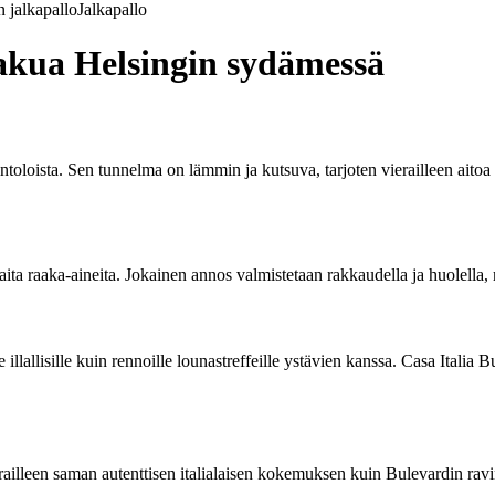
 jalkapallo
Jalkapallo
 makua Helsingin sydämessä
intoloista. Sen tunnelma on lämmin ja kutsuva, tarjoten vierailleen aitoa
haita raaka-aineita. Jokainen annos valmistetaan rakkaudella ja huolell
e illallisille kuin rennoille lounastreffeille ystävien kanssa. Casa Italia
vierailleen saman autenttisen italialaisen kokemuksen kuin Bulevardin rav