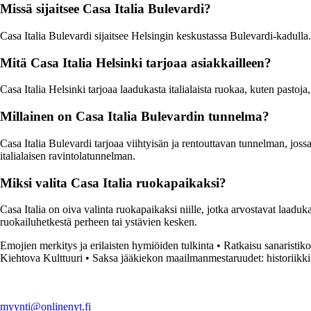
Missä sijaitsee Casa Italia Bulevardi?
Casa Italia Bulevardi sijaitsee Helsingin keskustassa Bulevardi-kadulla. 
Mitä Casa Italia Helsinki tarjoaa asiakkailleen?
Casa Italia Helsinki tarjoaa laadukasta italialaista ruokaa, kuten pastoja,
Millainen on Casa Italia Bulevardin tunnelma?
Casa Italia Bulevardi tarjoaa viihtyisän ja rentouttavan tunnelman, joss
italialaisen ravintolatunnelman.
Miksi valita Casa Italia ruokapaikaksi?
Casa Italia on oiva valinta ruokapaikaksi niille, jotka arvostavat laadu
ruokailuhetkestä perheen tai ystävien kesken.
Emojien merkitys ja erilaisten hymiöiden tulkinta
•
Ratkaisu sanaristiko
Kiehtova Kulttuuri
•
Saksa jääkiekon maailmanmestaruudet: historiikki
myynti@onlinenyt.fi