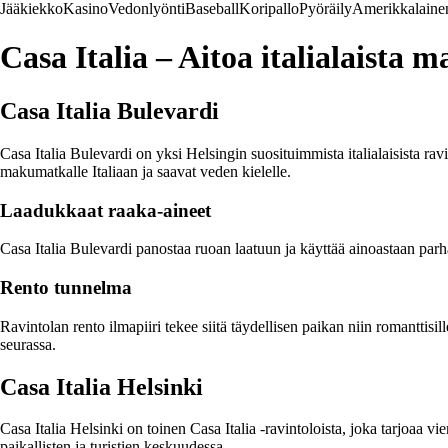
Jääkiekko
Kasino
Vedonlyönti
Baseball
Koripallo
Pyöräily
Amerikkalainen
Casa Italia – Aitoa italialaista
Casa Italia Bulevardi
Casa Italia Bulevardi on yksi Helsingin suosituimmista italialaisista rav
makumatkalle Italiaan ja saavat veden kielelle.
Laadukkaat raaka-aineet
Casa Italia Bulevardi panostaa ruoan laatuun ja käyttää ainoastaan par
Rento tunnelma
Ravintolan rento ilmapiiri tekee siitä täydellisen paikan niin romanttisill
seurassa.
Casa Italia Helsinki
Casa Italia Helsinki on toinen Casa Italia -ravintoloista, joka tarjoaa 
paikallisten ja turistien keskuudessa.