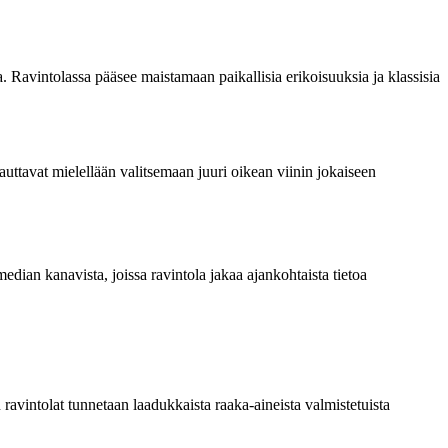
a. Ravintolassa pääsee maistamaan paikallisia erikoisuuksia ja klassisia
auttavat mielellään valitsemaan juuri oikean viinin jokaiseen
edian kanavista, joissa ravintola jakaa ajankohtaista tietoa
 ravintolat tunnetaan laadukkaista raaka-aineista valmistetuista