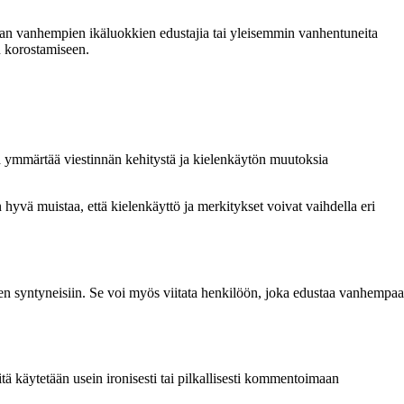
aan vanhempien ikäluokkien edustajia tai yleisemmin vanhentuneita
n korostamiseen.
ä ymmärtää viestinnän kehitystä ja kielenkäytön muutoksia
 hyvä muistaa, että kielenkäyttö ja merkitykset voivat vaihdella eri
en syntyneisiin. Se voi myös viitata henkilöön, joka edustaa vanhempaa
ä käytetään usein ironisesti tai pilkallisesti kommentoimaan