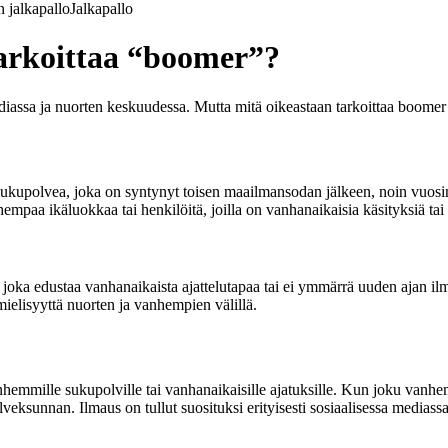
 jalkapallo
Jalkapallo
tarkoittaa “boomer”?
diassa ja nuorten keskuudessa. Mutta mitä oikeastaan tarkoittaa boomer 
upolvea, joka on syntynyt toisen maailmansodan jälkeen, noin vuosina
 ikäluokkaa tai henkilöitä, joilla on vanhanaikaisia käsityksiä tai a
oka edustaa vanhanaikaista ajattelutapaa tai ei ymmärrä uuden ajan ilmi
mielisyyttä nuorten ja vanhempien välillä.
mille sukupolville tai vanhanaikaisille ajatuksille. Kun joku vanhempi 
eksunnan. Ilmaus on tullut suosituksi erityisesti sosiaalisessa mediassa