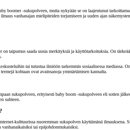
 baby boomer -sukupolveen, mutta nykyään se on laajentunut tarkoittam
 ilmaus vanhanajan mielipiteiden torjumiseen ja uuden ajan näkemyste
r on taipumus saada uusia merkityksiä ja käyttötarkoituksia. On tärkeä
.
keskusteluihin tai tutustua ilmiöön tarkemmin sosiaalisessa mediassa. On
usia termejä kohtaan ovat avainsanoja ymmärtämisen kannalta.
paan sukupolveen, erityisesti baby boom -sukupolveen eli sotien jälke
ten suhteen.
?
 internet-kulttuurissa nuoremman sukupolven käyttämänä ilmauksena. Sit
n vanhanaikaisiksi tai epäjohdonmukaisiksi.