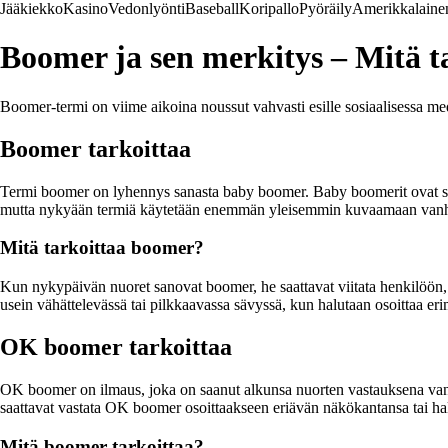
Jääkiekko
Kasino
Vedonlyönti
Baseball
Koripallo
Pyöräily
Amerikkalainen
Boomer ja sen merkitys – Mitä 
Boomer-termi on viime aikoina noussut vahvasti esille sosiaalisessa me
Boomer tarkoittaa
Termi boomer on lyhennys sanasta baby boomer. Baby boomerit ovat suk
mutta nykyään termiä käytetään enemmän yleisemmin kuvaamaan vanhempaa
Mitä tarkoittaa boomer?
Kun nykypäivän nuoret sanovat boomer, he saattavat viitata henkilöön, j
usein vähättelevässä tai pilkkaavassa sävyssä, kun halutaan osoittaa eri
OK boomer tarkoittaa
OK boomer on ilmaus, joka on saanut alkunsa nuorten vastauksena vanhem
saattavat vastata OK boomer osoittaakseen eriävän näkökantansa tai halv
Mitä boomer tarkoittaa?