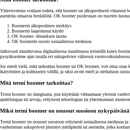
Yhteenvetona voidaan todeta, että boomer on alkuperäisesti viitannut
asenteita omaavia henkilöitä. OK boomer puolestaan on nuorten luoma
Boomerin alkuperäinen merkitys
Boomerin laajentunut käyttö
OK boomer -ilmauksen tausta
OK boomerin suosio sosiaalisessa mediassa
Jatkuvasti muuttuvassa digitaalisessa maailmassa termeillä kuten boome
pysyäksemme ajan tasalla eri sukupolvien välisessä vuorovaikutuksessa
Jos mietit vielä, mitä tarkoittaa boomer tai OK boomer, voit ottaa osaa 
ikäryhmien ja kulttuurien välillä, ja siksi avoin mieli ja uteliaisuus u
Mitä termi boomer tarkoittaa?
Termi boomer on slangisana, jota käytetään viittaamaan yleensä vanhem
ajattelutapaa tai arvoja, erityisesti teknologian tai yhteiskunnan muutos
Miksi termi boomer on noussut suosioon nykypäivänä
Termi boomer on noussut suosioon erityisesti sosiaalisessa mediassa ja
vanhemman sukupolven jäsenten mielipiteitä tai asenteita, jotka koetaa