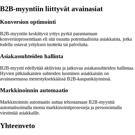
B2B-myyntiin liittyvät avainasiat
Konversion optimointi
B2B-myyntiin keskittyvä yritys pyrkii parantamaan
konversioprosenttiaan eli sitä osuutta potentiaalisista asiakkaista, jotka
todella ostavat yrityksen tuotteita tai palveluita.
Asiakassuhteiden hallinta
B2B-myynti edellyttää aktiivista ja jatkuvaa asiakassuhteiden hallintaa.
Hyvien pitkäaikaisten suhteiden luominen asiakkaisiin on
avainasemassa menestyksekkäässä B2B-kaupankäynnissä.
Markkinoinnin automaatio
Markkinoinnin automaatio auttaa tehostamaan B2B-myyntiä
automatisoimalla monia markkinointiprosesseja ja personoimalla
viestintää asiakkaille.
Yhteenveto