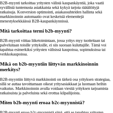
B2B-myynti tarkoittaa yritysten välistä kaupankäyntiä, joka vaatii
syvällistä tuntemusta asiakkaista sekä kykyä tarjota räätälöityjä
ratkaisuja. Konversion optimointi, asiakassuhteiden hallinta sekä
markkinoinnin automaatio ovat keskeisiä elementtejä
menestyksekkäässä B2B-kaupankäynnissä.
Mitä tarkoittaa termi b2b-myynti?
B2B-myynti viittaa liiketoimintaan, jossa yritys myy tuotteitaan tai
palveluitaan toisille yrityksille, ei siis suoraan kuluttajille. Tämä voi
tapahtua esimerkiksi yritysten välisissä kaupoissa, sopimuksissa tai
verkkokaupoissa.
Mikä on b2b-myyntiin liittyvän markkinoinnin
merkitys?
B2B-myyntiin liittyvä markkinointi on tärkeä osa yrityksen strategiaa,
sillä se auttaa tavoittamaan oikeat yritysasiakkaat ja luomaan heihin
vaikutus. Markkinoinnin avulla voidaan viestiä yrityksen tarjoamista
ratkaisuista ja palveluista sekä erottua kilpailijoista.
Miten b2b-myynti eroaa b2c-myynnistä?
B2B-myynti eroaa b2c-myynnistä siinä, että se tapahtuu yritysten