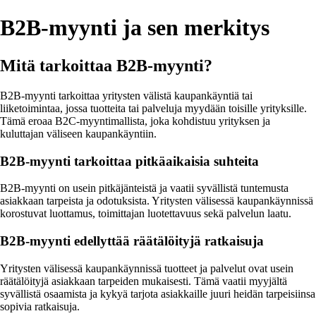
B2B-myynti ja sen merkitys
Mitä tarkoittaa B2B-myynti?
B2B-myynti tarkoittaa yritysten välistä kaupankäyntiä tai
liiketoimintaa, jossa tuotteita tai palveluja myydään toisille yrityksille.
Tämä eroaa B2C-myyntimallista, joka kohdistuu yrityksen ja
kuluttajan väliseen kaupankäyntiin.
B2B-myynti tarkoittaa pitkäaikaisia suhteita
B2B-myynti on usein pitkäjänteistä ja vaatii syvällistä tuntemusta
asiakkaan tarpeista ja odotuksista. Yritysten välisessä kaupankäynnissä
korostuvat luottamus, toimittajan luotettavuus sekä palvelun laatu.
B2B-myynti edellyttää räätälöityjä ratkaisuja
Yritysten välisessä kaupankäynnissä tuotteet ja palvelut ovat usein
räätälöityjä asiakkaan tarpeiden mukaisesti. Tämä vaatii myyjältä
syvällistä osaamista ja kykyä tarjota asiakkaille juuri heidän tarpeisiinsa
sopivia ratkaisuja.