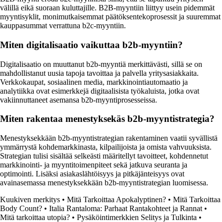
välillä eikä suoraan kuluttajille. B2B-myyntiin liittyy usein pidemmät
myyntisyklit, monimutkaisemmat päätöksentekoprosessit ja suuremmat
kauppasummat verrattuna b2c-myyntiin.
Miten digitalisaatio vaikuttaa b2b-myyntiin?
Digitalisaatio on muuttanut b2b-myyntiä merkittävästi, sillä se on
mahdollistanut uusia tapoja tavoittaa ja palvella yritysasiakkaita.
Verkkokaupat, sosiaalinen media, markkinointiautomaatio ja
analytiikka ovat esimerkkejä digitaalisista työkaluista, jotka ovat
vakiinnuttaneet asemansa b2b-myyntiprosesseissa.
Miten rakentaa menestyksekäs b2b-myyntistrategia?
Menestyksekkään b2b-myyntistrategian rakentaminen vaatii syvällistä
ymmärrystä kohdemarkkinasta, kilpailijoista ja omista vahvuuksista.
Strategian tulisi sisältää selkeästi määritellyt tavoitteet, kohdennetut
markkinointi- ja myyntitoimenpiteet sekä jatkuva seuranta ja
optimointi. Lisäksi asiakaslähtöisyys ja pitkäjänteisyys ovat
avainasemassa menestyksekkään b2b-myyntistrategian luomisessa.
Kuukiven merkitys
•
Mitä Tarkoittaa Apokalyptinen?
•
Mitä Tarkoittaa
Body Count?
•
Italia Rantaloma: Parhaat Rantakohteet ja Rannat
•
Mitä tarkoittaa utopia?
•
Pysäköintimerkkien Selitys ja Tulkinta
•