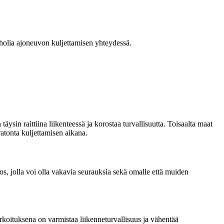
oholia ajoneuvon kuljettamisen yhteydessä.
äysin raittiina liikenteessä ja korostaa turvallisuutta. Toisaalta maat
atonta kuljettamisen aikana.
os, jolla voi olla vakavia seurauksia sekä omalle että muiden
arkoituksena on varmistaa liikenneturvallisuus ja vähentää