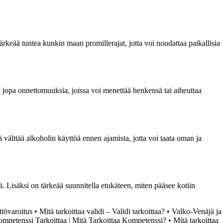
ärkeää tuntea kunkin maan promillerajat, jotta voi noudattaa paikallisia
n jopa onnettomuuksia, joissa voi menettää henkensä tai aiheuttaa
 välttää alkoholin käyttöä ennen ajamista, jotta voi taata oman ja
ä. Lisäksi on tärkeää suunnitella etukäteen, miten pääsee kotiin
ttövaroitus
•
Mitä tarkoittaa validi – Validi tarkoittaa?
•
Valko-Venäjä ja
mpetenssi Tarkoittaa | Mitä Tarkoittaa Kompetenssi?
•
Mitä tarkoittaa