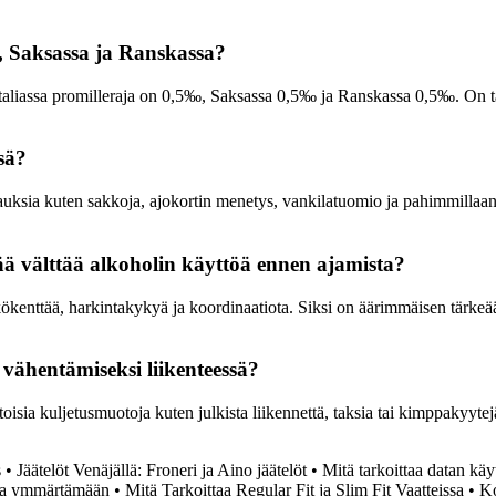
sa, Saksassa ja Ranskassa?
si Italiassa promilleraja on 0,5‰, Saksassa 0,5‰ ja Ranskassa 0,5‰. On t
sä?
urauksia kuten sakkoja, ajokortin menetys, vankilatuomio ja pahimmillaa
ää välttää alkoholin käyttöä ennen ajamista?
kökenttää, harkintakykyä ja koordinaatiota. Siksi on äärimmäisen tärkeää
vähentämiseksi liikenteessä?
isia kuljetusmuotoja kuten julkista liikennettä, taksia tai kimppakyytej
s
•
Jäätelöt Venäjällä: Froneri ja Aino jäätelöt
•
Mitä tarkoittaa datan käy
tta ymmärtämään
•
Mitä Tarkoittaa Regular Fit ja Slim Fit Vaatteissa
•
Ko