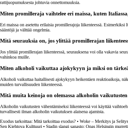
rattijuopumuksesta johtuvia onnettomuuksia.
Miten promilleraja vaihtelee eri maissa, kuten Italias
Eri maissa on asetettu erilaisia promillerajoja liikenteessä. Esimerkik
sääntöjä ja välttää ongelmia.
Mitä seurauksia on, jos ylittää promillerajan liikentees
Jos ylittää promillerajan liikenteessä, seurauksena voi olla vakavia se
vahinkoa muille.
Miten alkoholi vaikuttaa ajokykyyn ja miksi on tärke
Alkoholi vaikuttaa haitallisesti ajokykyyn heikentäen reaktioaikoja, nä
muiden turvallisuuden liikenteessä.
Mitä muita keinoja on olemassa alkoholin vaikutusten 
Alkoholin vaikutusten vähentämiseksi liikenteessä voi käyttää vaihtoehto
turvallisesti ilman alkoholin vaikutuksen alaisena ajamista.
Exodus tarkoittaa: Mitä tarkoittaa exodus?
•
Woke – Merkitys ja Selity
Sen Kiehtova Kulttuuri
•
Stadin slangi sanasto: Opas Helsingin murre