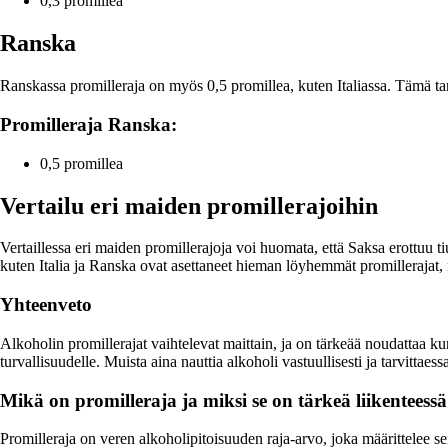
0,3 promillea
Ranska
Ranskassa promilleraja on myös 0,5 promillea, kuten Italiassa. Tämä tar
Promilleraja Ranska:
0,5 promillea
Vertailu eri maiden promillerajoihin
Vertaillessa eri maiden promillerajoja voi huomata, että Saksa erottuu ti
kuten Italia ja Ranska ovat asettaneet hieman löyhemmät promillerajat, 
Yhteenveto
Alkoholin promillerajat vaihtelevat maittain, ja on tärkeää noudattaa k
turvallisuudelle. Muista aina nauttia alkoholi vastuullisesti ja tarvittaes
Mikä on promilleraja ja miksi se on tärkeä liikenteess
Promilleraja on veren alkoholipitoisuuden raja-arvo, joka määrittelee se