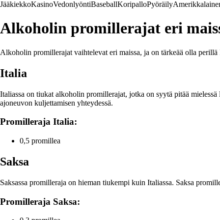
Jääkiekko
Kasino
Vedonlyönti
Baseball
Koripallo
Pyöräily
Amerikkalainen
Alkoholin promillerajat eri mais
Alkoholin promillerajat vaihtelevat eri maissa, ja on tärkeää olla perillä
Italia
Italiassa on tiukat alkoholin promillerajat, jotka on syytä pitää mielessä 
ajoneuvon kuljettamisen yhteydessä.
Promilleraja Italia:
0,5 promillea
Saksa
Saksassa promilleraja on hieman tiukempi kuin Italiassa. Saksa promiller
Promilleraja Saksa: