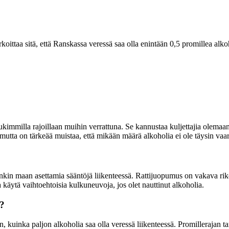
koittaa sitä, että Ranskassa veressä saa olla enintään 0,5 promillea alk
ukimmilla rajoillaan muihin verrattuna. Se kannustaa kuljettajia olemaan t
mutta on tärkeää muistaa, että mikään määrä alkoholia ei ole täysin vaar
unkin maan asettamia sääntöjä liikenteessä. Rattijuopumus on vakava rik
sa käytä vaihtoehtoisia kulkuneuvoja, jos olet nauttinut alkoholia.
ä?
n, kuinka paljon alkoholia saa olla veressä liikenteessä. Promillerajan t