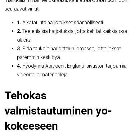
mahdollisimman tehokkaasti, kannattaa ottaa huomioon
seuraavat vinkit:
1.
Aikatauluta harjoitukset säännöllisesti.
2.
Tee erilaisia harjoituksia, jotta kehität kaikkia osa-
alueita.
3.
Pidä taukoja harjoittelun lomassa, jotta jaksat
paremmin keskittyä.
4.
Hyödynnä Abitreenit Englanti -sivuston tarjoamia
videoita ja materiaaleja.
Tehokas
valmistautuminen yo-
kokeeseen